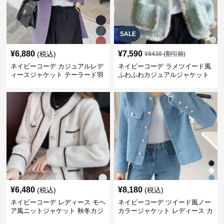
SALE
¥
6,880
¥
7,590
(税込)
¥
8430
(割引前)
ネイビーコーデ カジュアルレデ
ネイビーコーデ ラメツイード風
ィースジャケット テーラード羽
ふわふわカジュアルジャケット
織り体型カバー
レディース
¥
6,480
¥
8,180
(税込)
(税込)
ネイビーコーデ レディース モヘ
ネイビーコーデ ツイード風ノー
ア風ニットジャケット 秋冬カジ
カラージャケット レディース カ
ュアル
ジュアル韓国風