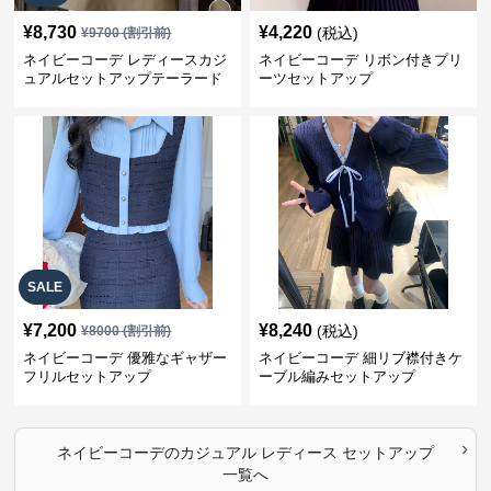
¥
8,730
¥
4,220
(税込)
¥
9700
(割引前)
ネイビーコーデ レディースカジ
ネイビーコーデ リボン付きプリ
ュアルセットアップテーラード
ーツセットアップ
上下スーツ
SALE
¥
7,200
¥
8,240
(税込)
¥
8000
(割引前)
ネイビーコーデ 優雅なギャザー
ネイビーコーデ 細リブ襟付きケ
フリルセットアップ
ーブル編みセットアップ
›
ネイビーコーデ
の
カジュアル レディース セットアップ
一覧へ