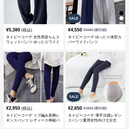
SALE
¥
5,380
¥
4,550
(税込)
¥
5060
(割引前)
ネイビーコーデ 女性用楽ちんス
ネイビーコーデ ゆったり体型カ
ウェットパンツ ゆったりワイド
バーワイドパンツ
SALE
¥
2,950
¥
2,650
(税込)
¥
2950
(割引前)
ネイビーコーデ リブ編み美脚レ
ネイビーコーデ 薄手涼感レギン
ギンスパンツ レディース伸縮パ
スパンツ夏用女性向け七分丈
ンツ