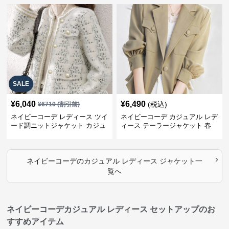
SALE
¥
6,040
¥
6,490
(税込)
¥
6710
(割引前)
ネイビーコーデ レディース ツイ
ネイビーコーデ カジュアル レデ
ード調ニットジャケット カジュ
ィース テーラージャケット 春
アル
大人上品
›
ネイビーコーデ
の
カジュアル レディース ジャケット
一
覧へ
ネイビーコーデカジュアル レディース セットアップのお
すすめアイテム