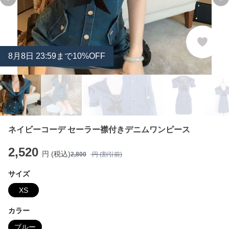
Previous slide
Ne
8
月
8
日 23:59まで10%OFF
ネイビーコーデ セーラー襟付きデニムワンピース
2,520
円 (税込)
2,800
円 (割引前)
サイズ
XS
カラー
ブルー