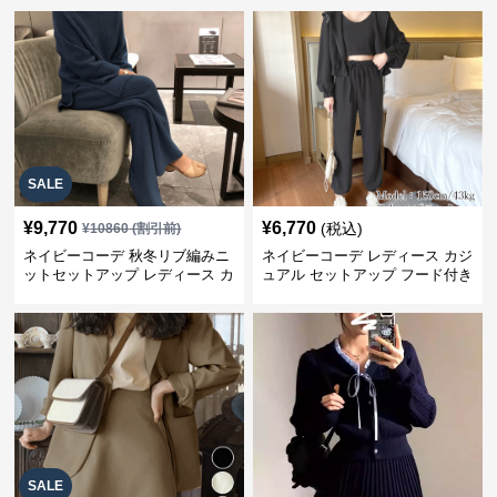
SALE
¥
9,770
¥
6,770
(税込)
¥
10860
(割引前)
ネイビーコーデ 秋冬リブ編みニ
ネイビーコーデ レディース カジ
ットセットアップ レディース カ
ュアル セットアップ フード付き
ジュアル
スウェット3点セット
SALE