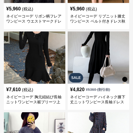
¥
5,960
¥
5,960
(税込)
(税込)
ネイビーコーデ リボン柄フレア
ネイビーコーデ リブニット膝丈
ワンピース ウエストマークドレ
ワンピース ベルト付きドレス秋
ス
冬
SALE
¥
7,610
¥
4,820
(税込)
¥
5360
(割引前)
ネイビーコーデ 胸元紐結び長袖
ネイビーコーデ ハイネック膝下
ニットワンピース裾プリーツ上
丈ニットワンピース長袖ドレス
品