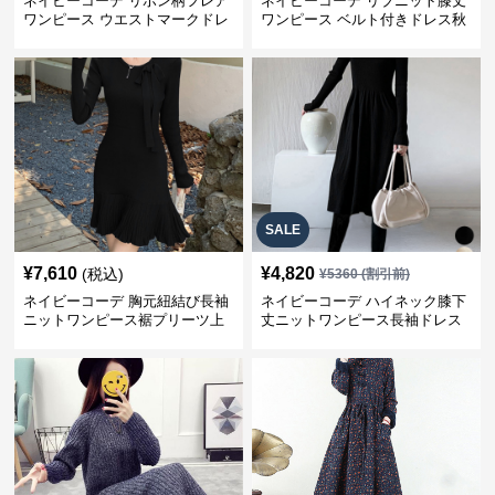
ネイビーコーデ リボン柄フレア
ネイビーコーデ リブニット膝丈
ワンピース ウエストマークドレ
ワンピース ベルト付きドレス秋
ス
冬
SALE
¥
7,610
¥
4,820
(税込)
¥
5360
(割引前)
ネイビーコーデ 胸元紐結び長袖
ネイビーコーデ ハイネック膝下
ニットワンピース裾プリーツ上
丈ニットワンピース長袖ドレス
品