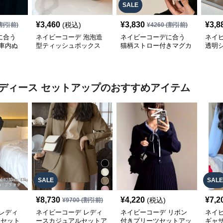
SALE
¥
3,460
¥
3,830
¥
3,8
(税込)
割引前)
¥
4260
(割引前)
に合う
ネイビーコーデ 泡泡造
ネイビーコーデに合う
ネイ
車内ぬ
型ティッシュボックス
猫柄ストロー付きマグカ
透明
ップ
ルホ
ディース セットアップ
のおすすめアイテム
SALE
SALE
¥
8,730
¥
4,220
¥
7,2
(税込)
¥
9700
(割引前)
レディ
ネイビーコーデ レディ
ネイビーコーデ リボン
ネイ
 セット
ースカジュアルセットア
付きプリーツセットアッ
ギャ