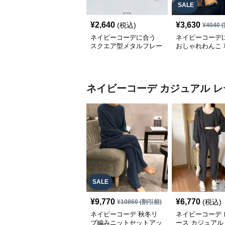
SALE
¥
2,640
¥
3,630
(税込)
¥
4040
(
ネイビーコーデに合う
ネイビーコーデ
スクエア型メタルフレー
おしゃれわんこ 
ム眼鏡
いぐるみ
ネイビーコーデ
カジュアル レ
SALE
¥
9,770
¥
6,770
(税込)
¥
10860
(割引前)
ネイビーコーデ 秋冬リ
ネイビーコーデ 
ブ編みニットセットアッ
ース カジュアル