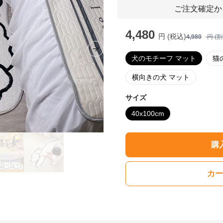
ご注文確定か
4,480
円 (税込)
4,980
円 (
Next slide
犬のモチーフ マット
猫
横向きの犬 マット
サイズ
40x100cm
購
カー