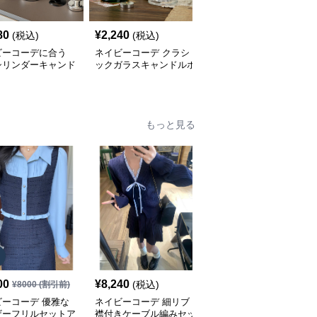
80
¥
2,240
¥
9,460
(税込)
(税込)
(税込)
ビーコーデに合う
ネイビーコーデ クラシ
ネイビーコーデ 優雅な
シリンダーキャンド
ックガラスキャンドルホ
花柄カシュクールワンピ
ルダー
ルダー
ース
もっと見る
SALE
00
¥
8,240
¥
5,080
(税込)
¥
8000
(割引前)
¥
5640
(割引前)
ビーコーデ 優雅な
ネイビーコーデ 細リブ
ネイビーコーデ マリン
ザーフリルセットア
襟付きケーブル編みセッ
カラーリボン 上下セッ