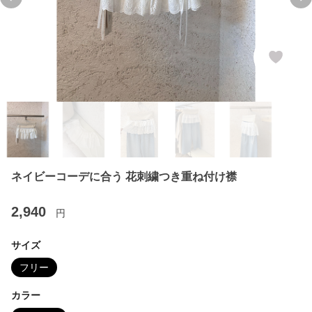
Previous slide
Ne
ネイビーコーデに合う 花刺繍つき重ね付け襟
2,940
円
サイズ
フリー
カラー