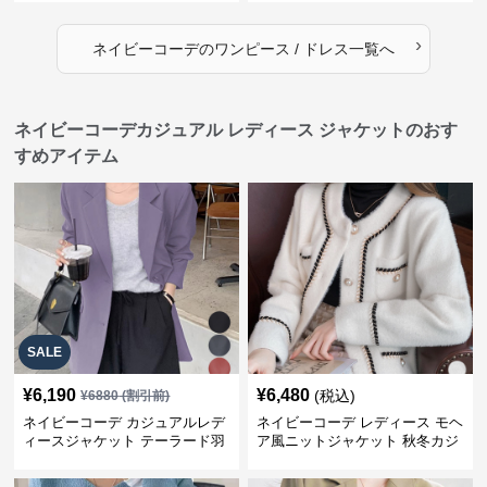
›
ネイビーコーデ
の
ワンピース / ドレス
一覧へ
ネイビーコーデカジュアル レディース ジャケットのおす
すめアイテム
SALE
¥
6,190
¥
6,480
(税込)
¥
6880
(割引前)
ネイビーコーデ カジュアルレデ
ネイビーコーデ レディース モヘ
ィースジャケット テーラード羽
ア風ニットジャケット 秋冬カジ
織り体型カバー
ュアル