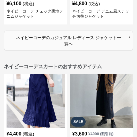
¥
6,100
¥
4,800
(税込)
(税込)
ネイビーコーデ チェック裏地デ
ネイビーコーデ デニム風ステッ
ニムジャケット
チ切替ジャケット
›
ネイビーコーデ
の
カジュアル レディース ジャケット
一
覧へ
ネイビーコーデスカートのおすすめアイテム
SALE
¥
4,400
¥
3,600
(税込)
¥
4000
(割引前)