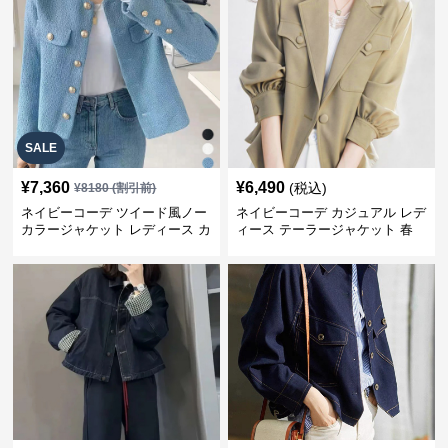
SALE
¥
7,360
¥
6,490
(税込)
¥
8180
(割引前)
ネイビーコーデ ツイード風ノー
ネイビーコーデ カジュアル レデ
カラージャケット レディース カ
ィース テーラージャケット 春
ジュアル韓国風
大人上品