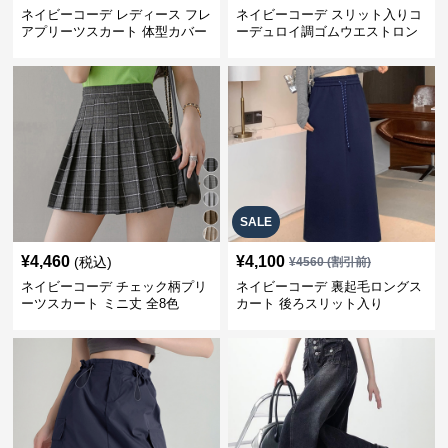
ネイビーコーデ レディース フレ
ネイビーコーデ スリット入りコ
アプリーツスカート 体型カバー
ーデュロイ調ゴムウエストロン
ゴムウエスト 紺色 ロングスカー
グ丈スカート
ト
SALE
¥
4,460
¥
4,100
(税込)
¥
4560
(割引前)
ネイビーコーデ チェック柄プリ
ネイビーコーデ 裏起毛ロングス
ーツスカート ミニ丈 全8色
カート 後ろスリット入り