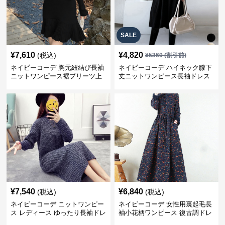
SALE
¥
7,610
¥
4,820
(税込)
¥
5360
(割引前)
ネイビーコーデ 胸元紐結び長袖
ネイビーコーデ ハイネック膝下
ニットワンピース裾プリーツ上
丈ニットワンピース長袖ドレス
品
¥
7,540
¥
6,840
(税込)
(税込)
ネイビーコーデ ニットワンピー
ネイビーコーデ 女性用裏起毛長
ス レディース ゆったり長袖ドレ
袖小花柄ワンピース 復古調ドレ
ス 春秋用
ス