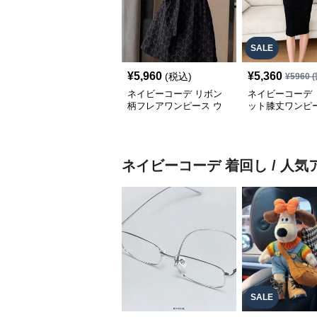
SALE
¥
5,960
¥
5,360
(税込)
¥
5960
(
ネイビーコーデ リボン
ネイビーコーデ 
柄フレアワンピース ウ
ット膝丈ワンピー
エストマークドレス
ルト付きドレス
ネイビーコーデ
着回し / 人
SALE