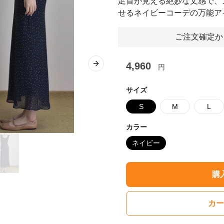
足首が見える絶妙な丈感で、
せるネイビーコーデの万能ア
ご注文確定か
4,960
円
Next slide
サイズ
S
M
L
カラー
ネイビー
購
カー