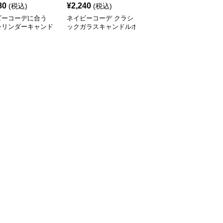
80
¥
2,240
¥
9,460
(税込)
(税込)
(税込)
ビーコーデに合う
ネイビーコーデ クラシ
ネイビーコーデ 優雅な
シリンダーキャンド
ックガラスキャンドルホ
花柄カシュクールワンピ
ルダー
ルダー
ース