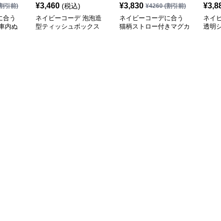
¥
3,460
¥
3,830
¥
3,8
(税込)
割引前)
¥
4260
(割引前)
に合う
ネイビーコーデ 泡泡造
ネイビーコーデに合う
ネイ
車内ぬ
型ティッシュボックス
猫柄ストロー付きマグカ
透明
ップ
ルホ