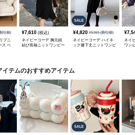
SALE
¥
7,610
¥
4,820
¥
7,5
(税込)
割引前)
¥
5360
(割引前)
リブニ
ネイビーコーデ 胸元紐
ネイビーコーデ ハイネ
ネイ
ス ベ
結び長袖ニットワンピー
ック膝下丈ニットワンピ
ワン
秋冬
ス裾プリーツ上品
ース長袖ドレス
ゆっ
秋用
気アイテム
のおすすめアイテム
SALE