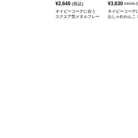
¥
2,640
¥
3,630
(税込)
¥
4040
(
ネイビーコーデに合う
ネイビーコーデ
スクエア型メタルフレー
おしゃれわんこ 
ム眼鏡
いぐるみ