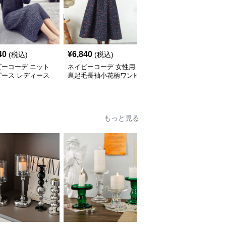
SALE
40
¥
6,840
¥
5,980
(税込)
(税込)
¥
6640
(割引前)
ビーコーデ ニット
ネイビーコーデ 女性用
ネイビーコーデ 大人上
ピース レディース
裏起毛長袖小花柄ワンピ
品シャツワンピース ウ
たり長袖ドレス 春
ース 復古調ドレス
エストマーク プリーツ
ドレス
もっと見る