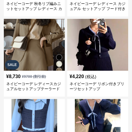
ネイビーコーデ 秋冬リブ編みニ
ネイビーコーデ レディース カジ
ットセットアップ レディース カ
ュアル セットアップ フード付き
ジュアル
スウェット3点セット
SALE
¥
8,730
¥
4,220
(税込)
¥
9700
(割引前)
ネイビーコーデ レディースカジ
ネイビーコーデ リボン付きプリ
ュアルセットアップテーラード
ーツセットアップ
上下スーツ