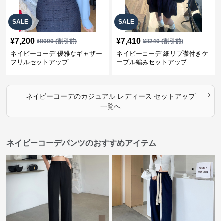
SALE
SALE
¥
7,200
¥
7,410
¥
8000
(割引前)
¥
8240
(割引前)
ネイビーコーデ 優雅なギャザー
ネイビーコーデ 細リブ襟付きケ
フリルセットアップ
ーブル編みセットアップ
›
ネイビーコーデ
の
カジュアル レディース セットアップ
一覧へ
ネイビーコーデパンツのおすすめアイテム