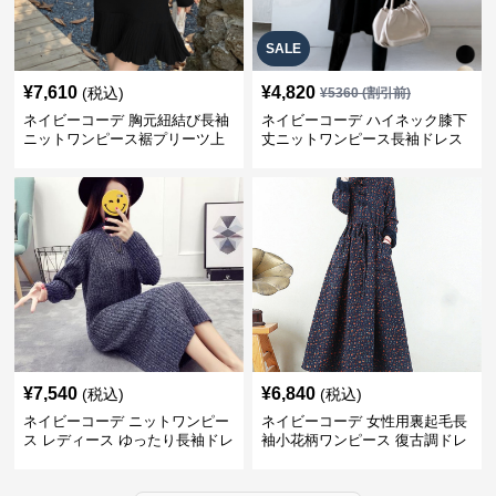
SALE
¥
7,610
¥
4,820
(税込)
¥
5360
(割引前)
ネイビーコーデ 胸元紐結び長袖
ネイビーコーデ ハイネック膝下
ニットワンピース裾プリーツ上
丈ニットワンピース長袖ドレス
品
¥
7,540
¥
6,840
(税込)
(税込)
ネイビーコーデ ニットワンピー
ネイビーコーデ 女性用裏起毛長
ス レディース ゆったり長袖ドレ
袖小花柄ワンピース 復古調ドレ
ス 春秋用
ス