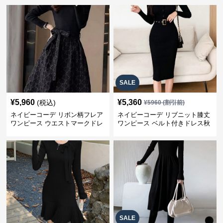
SALE
¥
5,960
¥
5,360
(税込)
¥
5960
(割引前)
ネイビーコーデ リボン柄フレア
ネイビーコーデ リブニット膝丈
ワンピース ウエストマークドレ
ワンピース ベルト付きドレス秋
ス
冬
SALE