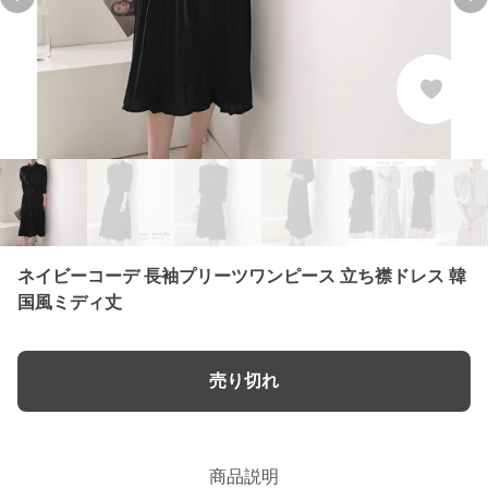
Previous slide
Ne
ネイビーコーデ 長袖プリーツワンピース 立ち襟ドレス 韓
国風ミディ丈
売り切れ
商品説明