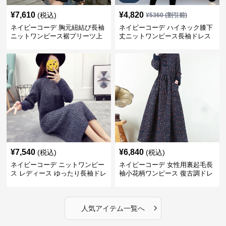
¥
7,610
¥
4,820
(税込)
¥
5360
(割引前)
ネイビーコーデ 胸元紐結び長袖
ネイビーコーデ ハイネック膝下
ニットワンピース裾プリーツ上
丈ニットワンピース長袖ドレス
品
¥
7,540
¥
6,840
(税込)
(税込)
ネイビーコーデ ニットワンピー
ネイビーコーデ 女性用裏起毛長
ス レディース ゆったり長袖ドレ
袖小花柄ワンピース 復古調ドレ
ス 春秋用
ス
›
人気アイテム一覧へ