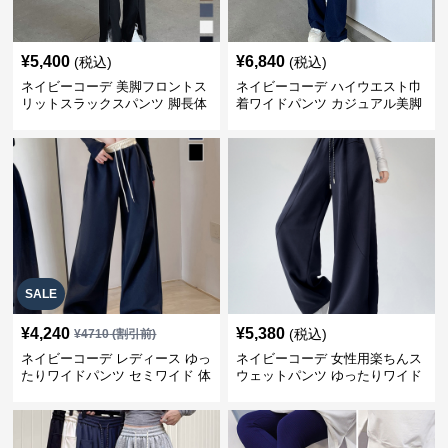
¥
5,400
¥
6,840
(税込)
(税込)
ネイビーコーデ 美脚フロントス
ネイビーコーデ ハイウエスト巾
リットスラックスパンツ 脚長体
着ワイドパンツ カジュアル美脚
型カバー
パンツ
SALE
¥
4,240
¥
5,380
(税込)
¥
4710
(割引前)
ネイビーコーデ レディース ゆっ
ネイビーコーデ 女性用楽ちんス
たりワイドパンツ セミワイド 体
ウェットパンツ ゆったりワイド
型カバー