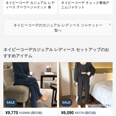
ネイビーコーデ カジュアル レデ
ネイビーコーデ チェック裏地デ
ィース テーラージャケット 春
ニムジャケット
大人上品
›
ネイビーコーデ
の
カジュアル レディース ジャケット
一
覧へ
ネイビーコーデカジュアル レディース セットアップのお
すすめアイテム
SALE
SALE
¥
9,770
¥
6,090
¥
10860
(割引前)
¥
6770
(割引前)