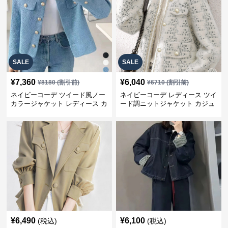
SALE
SALE
¥
7,360
¥
6,040
¥
8180
(割引前)
¥
6710
(割引前)
ネイビーコーデ ツイード風ノー
ネイビーコーデ レディース ツイ
カラージャケット レディース カ
ード調ニットジャケット カジュ
ジュアル韓国風
アル
¥
6,490
¥
6,100
(税込)
(税込)