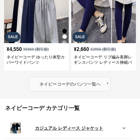
SALE
SALE
¥
4,550
¥
2,660
¥
5060
(割引前)
¥
2950
(割引前)
ネイビーコーデ ゆったり体型カ
ネイビーコーデ リブ編み美脚レ
バーワイドパンツ
ギンスパンツ レディース伸縮パ
ンツ
›
ネイビーコーデ
の
パンツ
一覧へ
ネイビーコーデ カテゴリ一覧
カジュアル レディース ジャケット