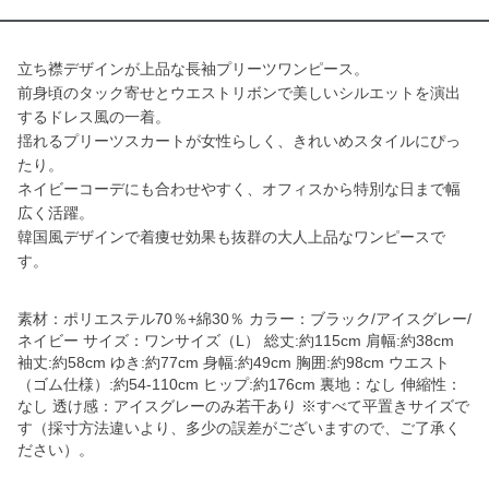
立ち襟デザインが上品な長袖プリーツワンピース。
前身頃のタック寄せとウエストリボンで美しいシルエットを演出
するドレス風の一着。
揺れるプリーツスカートが女性らしく、きれいめスタイルにぴっ
たり。
ネイビーコーデにも合わせやすく、オフィスから特別な日まで幅
広く活躍。
韓国風デザインで着痩せ効果も抜群の大人上品なワンピースで
す。
素材：ポリエステル70％+綿30％ カラー：ブラック/アイスグレー/
ネイビー サイズ：ワンサイズ（L） 総丈:約115cm 肩幅:約38cm
袖丈:約58cm ゆき:約77cm 身幅:約49cm 胸囲:約98cm ウエスト
（ゴム仕様）:約54-110cm ヒップ:約176cm 裏地：なし 伸縮性：
なし 透け感：アイスグレーのみ若干あり ※すべて平置きサイズで
す（採寸方法違いより、多少の誤差がございますので、ご了承く
ださい）。