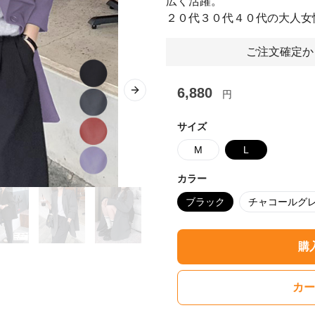
広く活躍。
２０代３０代４０代の大人女
ご注文確定か
6,880
円
Next slide
サイズ
M
L
カラー
ブラック
チャコールグ
購
カー