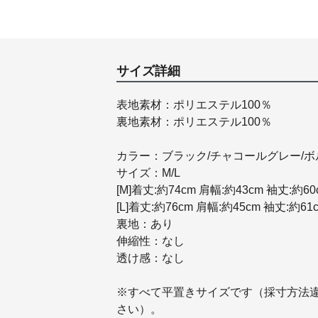
サイズ詳細
表地素材：ポリエステル100％
裏地素材：ポリエステル100％
カラー：ブラック/チャコールグレー/ボ
サイズ：M/L
[M]着丈:約74cm 肩幅:約43cm 袖丈:約60
[L]着丈:約76cm 肩幅:約45cm 袖丈:約61
裏地：あり
伸縮性：なし
透け感：なし
※すべて平置きサイズです（採寸方法
さい）。