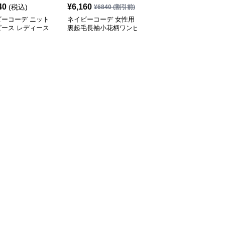
40
¥
6,160
¥
6,640
(税込)
(税込)
¥
6840
(割引前)
ビーコーデ ニット
ネイビーコーデ 女性用
ネイビーコーデ 大人上
ピース レディース
裏起毛長袖小花柄ワンピ
品シャツワンピース ウ
たり長袖ドレス 春
ース 復古調ドレス
エストマーク プリーツ
ドレス