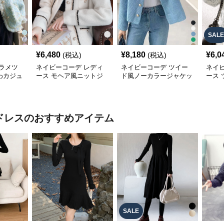
SALE
¥
6,480
¥
8,180
¥
6,0
(税込)
(税込)
ラメツ
ネイビーコーデ レディ
ネイビーコーデ ツイー
ネイ
わカジュ
ース モヘア風ニットジ
ド風ノーカラージャケッ
ース
レディー
ャケット 秋冬カジュア
ト レディース カジュア
ジャ
ル
ル韓国風
ドレス
のおすすめアイテム
SALE