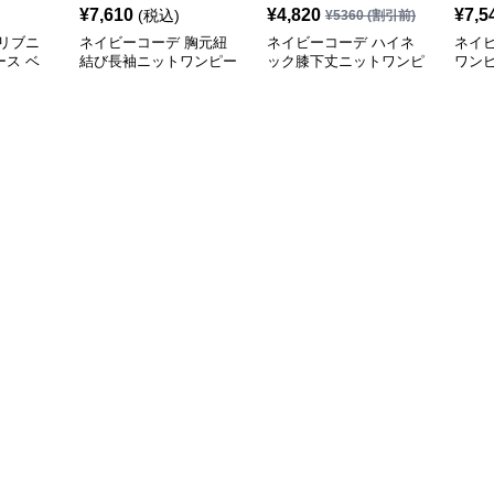
¥
7,610
¥
4,820
¥
7,5
(税込)
¥
5360
(割引前)
リブニ
ネイビーコーデ 胸元紐
ネイビーコーデ ハイネ
ネイ
ス ベ
結び長袖ニットワンピー
ック膝下丈ニットワンピ
ワン
秋冬
ス裾プリーツ上品
ース長袖ドレス
ゆっ
秋用