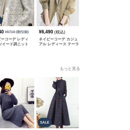
40
¥
6,490
¥
6,100
(税込)
(税込)
¥
6710
(割引前)
ビーコーデ レディ
ネイビーコーデ カジュ
ネイビーコーデ チェッ
 ツイード調ニット
アル レディース テーラ
ク裏地デニムジャケット
ケット カジュアル
ージャケット 春 大人上
品
もっと見る
SALE