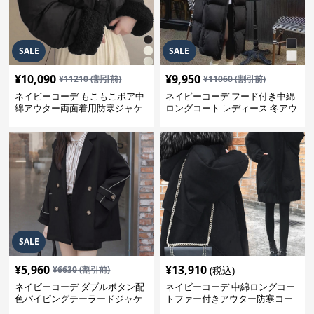
SALE
SALE
¥
10,090
¥
9,950
¥
11210
(割引前)
¥
11060
(割引前)
ネイビーコーデ もこもこボア中
ネイビーコーデ フード付き中綿
綿アウター両面着用防寒ジャケ
ロングコート レディース 冬アウ
ット
ター
SALE
¥
5,960
¥
13,910
¥
6630
(割引前)
(税込)
ネイビーコーデ ダブルボタン配
ネイビーコーデ 中綿ロングコー
色パイピングテーラードジャケ
トファー付きアウター防寒コー
ット レディースアウター
ト