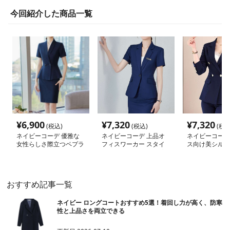
今回紹介した商品一覧
¥
6,900
¥
7,320
¥
7,320
(税込)
(税込)
(税込
ネイビーコーデ 優雅な
ネイビーコーデ 上品オ
ネイビーコーデ
女性らしさ際立つペプラ
フィスワーカー スタイ
ス向け美シルエ
ムスーツ
リッシュセットアップ
ィースパンツス
おすすめ記事一覧
ネイビー ロングコートおすすめ5選！着回し力が高く、防寒
性と上品さを両立できる