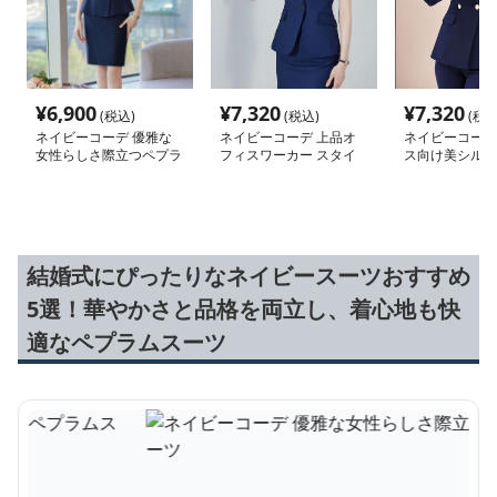
¥
6,900
¥
7,320
¥
7,320
(税込)
(税込)
(税込
ネイビーコーデ 優雅な
ネイビーコーデ 上品オ
ネイビーコーデ
女性らしさ際立つペプラ
フィスワーカー スタイ
ス向け美シルエ
ムスーツ
リッシュセットアップ
ィースパンツス
結婚式にぴったりなネイビースーツおすすめ
5選！華やかさと品格を両立し、着心地も快
適なペプラムスーツ