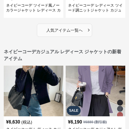
ネイビーコーデ ツイード風ノー
ネイビーコーデ レディース ツイ
カラージャケット レディース カ
ード調ニットジャケット カジュ
ジュアル韓国風
アル
›
人気アイテム一覧へ
ネイビーコーデカジュアル レディース ジャケットの新着
アイテム
SALE
¥
6,630
¥
6,190
(税込)
¥
6880
(割引前)