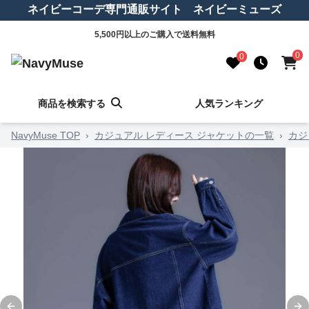
ネイビーコーデ専門通販サイト ネイビーミューズ
5,500円以上のご購入で送料無料
0
0
商品を検索する
人気ランキング
NavyMuse TOP
›
カジュアル レディース ジャケットの一覧
›
カジ