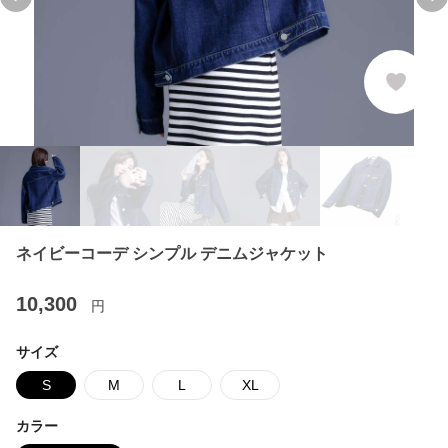
Previous slide
Ne
ネイビーコーデ シンプル デニムジャケット
10,300
円
サイズ
S
M
L
XL
カラー