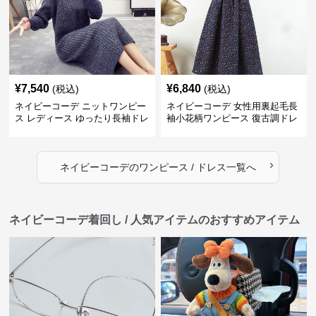
¥
7,540
¥
6,840
(税込)
(税込)
ネイビーコーデ ニットワンピー
ネイビーコーデ 女性用裏起毛長
ス レディース ゆったり長袖ドレ
袖小花柄ワンピース 復古調ドレ
ス 春秋用
ス
›
ネイビーコーデ
の
ワンピース / ドレス
一覧へ
ネイビーコーデ着回し / 人気アイテムのおすすめアイテム