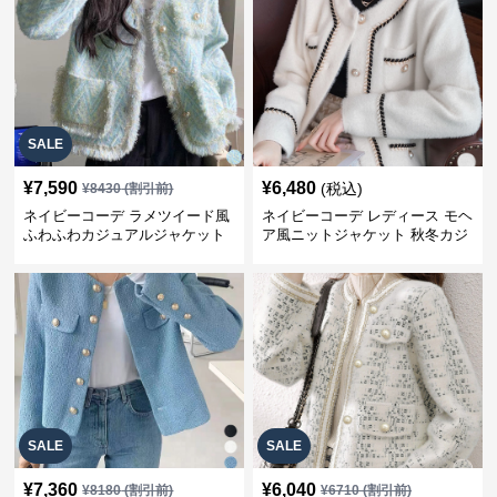
SALE
¥
7,590
¥
6,480
(税込)
¥
8430
(割引前)
ネイビーコーデ ラメツイード風
ネイビーコーデ レディース モヘ
ふわふわカジュアルジャケット
ア風ニットジャケット 秋冬カジ
レディース
ュアル
SALE
SALE
¥
7,360
¥
6,040
¥
8180
(割引前)
¥
6710
(割引前)