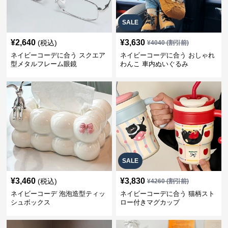
SALE
¥
2,640
¥
3,630
(税込)
¥
4040
(割引前)
ネイビーコーデに合う スクエア
ネイビーコーデに合う おしゃれ
型メタルフレーム眼鏡
わんこ 車内ぬいぐるみ
SALE
¥
3,460
¥
3,830
(税込)
¥
4260
(割引前)
ネイビーコーデ 泡泡造型ティッ
ネイビーコーデに合う 猫柄スト
シュボックス
ロー付きマグカップ