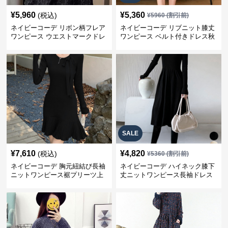
¥
5,960
¥
5,360
(税込)
¥
5960
(割引前)
ネイビーコーデ リボン柄フレア
ネイビーコーデ リブニット膝丈
ワンピース ウエストマークドレ
ワンピース ベルト付きドレス秋
ス
冬
SALE
¥
7,610
¥
4,820
(税込)
¥
5360
(割引前)
ネイビーコーデ 胸元紐結び長袖
ネイビーコーデ ハイネック膝下
ニットワンピース裾プリーツ上
丈ニットワンピース長袖ドレス
品