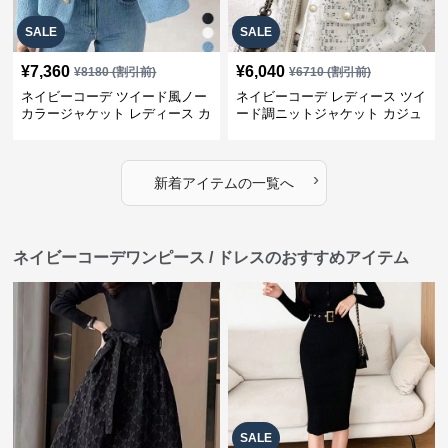
SALE
SALE
¥
7,360
¥
6,040
¥
8180
(割引前)
¥
6710
(割引前)
ネイビーコーデ ツイード風ノー
ネイビーコーデ レディース ツイ
カラージャケット レディース カ
ード調ニットジャケット カジュ
ジュアル韓国風
アル
›
新着アイテムの一覧へ
ネイビーコーデワンピース / ドレスのおすすめアイテム
SALE