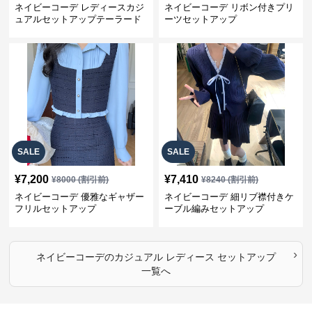
ネイビーコーデ レディースカジ
ネイビーコーデ リボン付きプリ
ュアルセットアップテーラード
ーツセットアップ
上下スーツ
SALE
SALE
¥
7,200
¥
7,410
¥
8000
(割引前)
¥
8240
(割引前)
ネイビーコーデ 優雅なギャザー
ネイビーコーデ 細リブ襟付きケ
フリルセットアップ
ーブル編みセットアップ
›
ネイビーコーデ
の
カジュアル レディース セットアップ
一覧へ