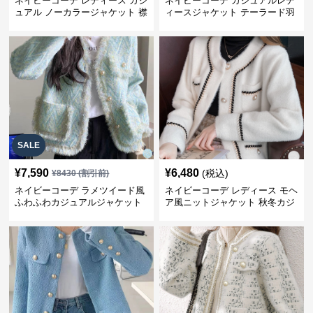
ネイビーコーデ レディース カジ
ネイビーコーデ カジュアルレデ
ュアル ノーカラージャケット 襟
ィースジャケット テーラード羽
なし 春秋
織り体型カバー
SALE
¥
7,590
¥
6,480
(税込)
¥
8430
(割引前)
ネイビーコーデ ラメツイード風
ネイビーコーデ レディース モヘ
ふわふわカジュアルジャケット
ア風ニットジャケット 秋冬カジ
レディース
ュアル