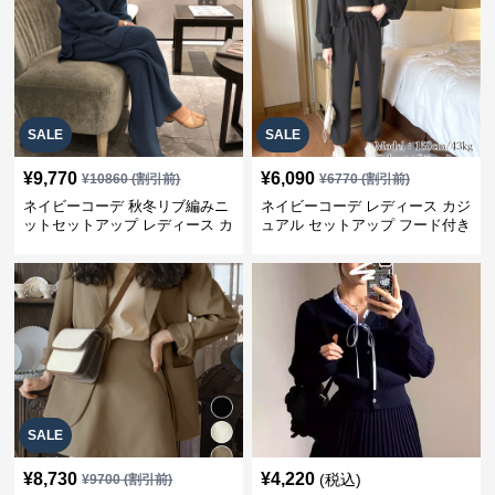
SALE
SALE
¥
9,770
¥
6,090
¥
10860
(割引前)
¥
6770
(割引前)
ネイビーコーデ 秋冬リブ編みニ
ネイビーコーデ レディース カジ
ットセットアップ レディース カ
ュアル セットアップ フード付き
ジュアル
スウェット3点セット
SALE
¥
8,730
¥
4,220
(税込)
¥
9700
(割引前)