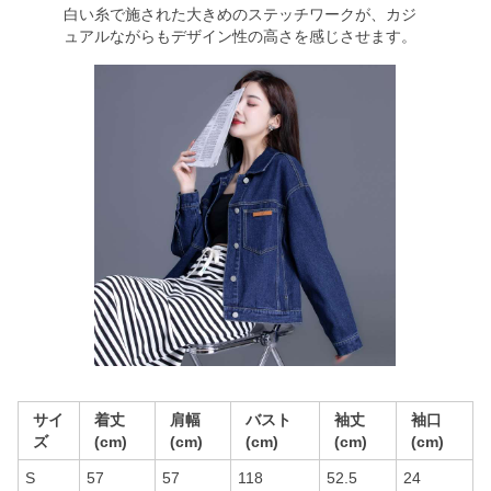
白い糸で施された大きめのステッチワークが、カジ
ュアルながらもデザイン性の高さを感じさせます。
サイ
着丈
肩幅
バスト
袖丈
袖口
ズ
(cm)
(cm)
(cm)
(cm)
(cm)
S
57
57
118
52.5
24