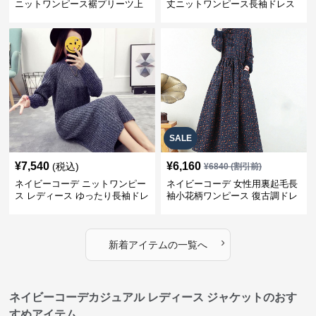
ニットワンピース裾プリーツ上
丈ニットワンピース長袖ドレス
品
SALE
¥
7,540
¥
6,160
(税込)
¥
6840
(割引前)
ネイビーコーデ ニットワンピー
ネイビーコーデ 女性用裏起毛長
ス レディース ゆったり長袖ドレ
袖小花柄ワンピース 復古調ドレ
ス 春秋用
ス
›
新着アイテムの一覧へ
ネイビーコーデカジュアル レディース ジャケットのおす
すめアイテム