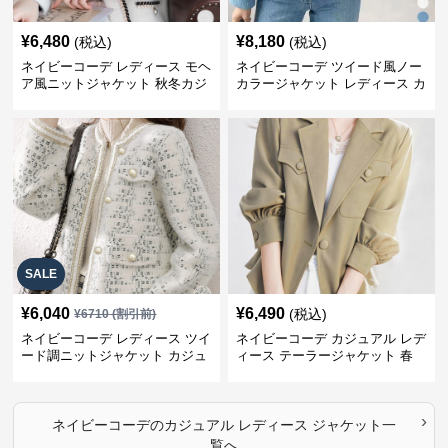
¥
6,480
¥
8,180
(税込)
(税込)
ネイビーコーデ レディース モヘ
ネイビーコーデ ツイード風ノー
ア風ニットジャケット 秋冬カジ
カラージャケット レディース カ
ュアル
ジュアル韓国風
SALE
¥
6,040
¥
6,490
(税込)
¥
6710
(割引前)
ネイビーコーデ レディース ツイ
ネイビーコーデ カジュアル レデ
ード調ニットジャケット カジュ
ィース テーラージャケット 春
アル
大人上品
›
ネイビーコーデ
の
カジュアル レディース ジャケット
一
覧へ