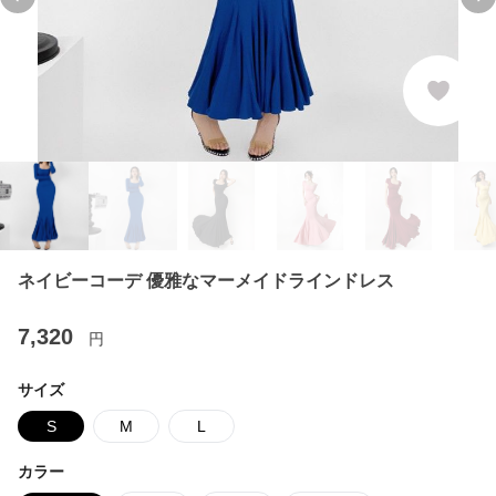
Previous slide
Ne
ネイビーコーデ 優雅なマーメイドラインドレス
7,320
円
サイズ
S
M
L
カラー