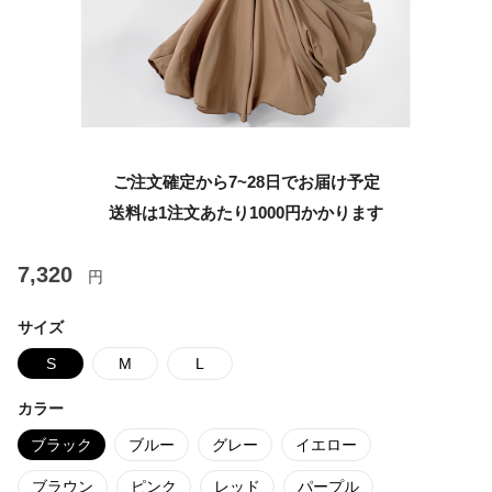
ご注文確定から7~28日でお届け予定
送料は1注文あたり
1000
円かかります
7,320
円
サイズ
S
M
L
カラー
ブラック
ブルー
グレー
イエロー
ブラウン
ピンク
レッド
パープル