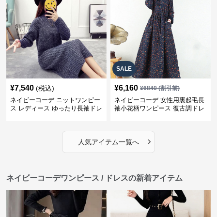
SALE
¥
7,540
¥
6,160
(税込)
¥
6840
(割引前)
ネイビーコーデ ニットワンピー
ネイビーコーデ 女性用裏起毛長
ス レディース ゆったり長袖ドレ
袖小花柄ワンピース 復古調ドレ
ス 春秋用
ス
›
人気アイテム一覧へ
ネイビーコーデワンピース / ドレスの新着アイテム