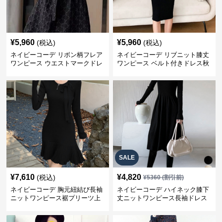
¥
5,960
¥
5,960
(税込)
(税込)
ネイビーコーデ リボン柄フレア
ネイビーコーデ リブニット膝丈
ワンピース ウエストマークドレ
ワンピース ベルト付きドレス秋
ス
冬
SALE
¥
7,610
¥
4,820
(税込)
¥
5360
(割引前)
ネイビーコーデ 胸元紐結び長袖
ネイビーコーデ ハイネック膝下
ニットワンピース裾プリーツ上
丈ニットワンピース長袖ドレス
品