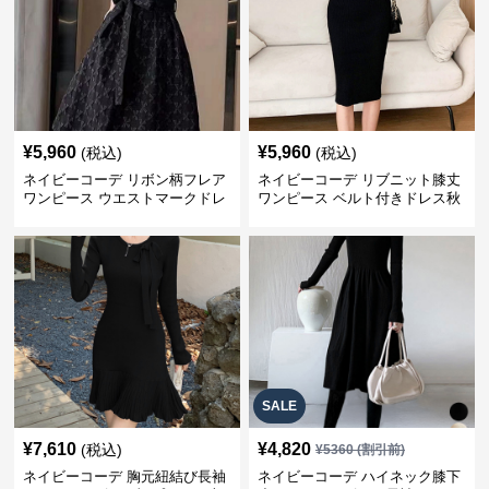
¥
5,960
¥
5,960
(税込)
(税込)
ネイビーコーデ リボン柄フレア
ネイビーコーデ リブニット膝丈
ワンピース ウエストマークドレ
ワンピース ベルト付きドレス秋
ス
冬
SALE
¥
7,610
¥
4,820
(税込)
¥
5360
(割引前)
ネイビーコーデ 胸元紐結び長袖
ネイビーコーデ ハイネック膝下