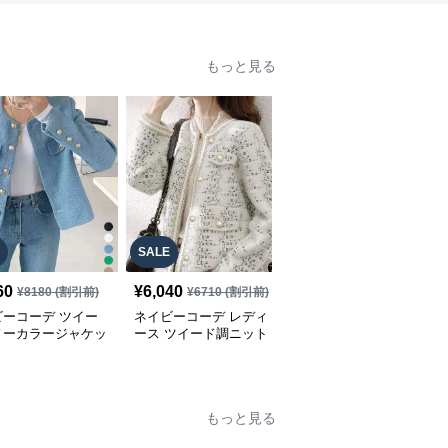
もっと見る
SALE
60
¥
6,040
¥
6,490
(税込)
¥
8180
(割引前)
¥
6710
(割引前)
ビーコーデ ツイー
ネイビーコーデ レディ
ネイビーコーデ カジュ
ノーカラージャケッ
ース ツイード調ニット
アル レディース テーラ
ディース カジュア
ジャケット カジュアル
ージャケット 春 大人上
国風
品
もっと見る