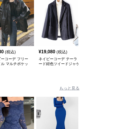
80
¥
19,080
¥
6,100
(税込)
(税込)
(税込)
ビーコーデ フリー
ネイビーコーデ テーラ
ネイビーコーデ クロッ
イル マルチポケッ
ード紺色ツイードジャケ
プド紺ブレザー
レザージャケット
ット
もっと見る