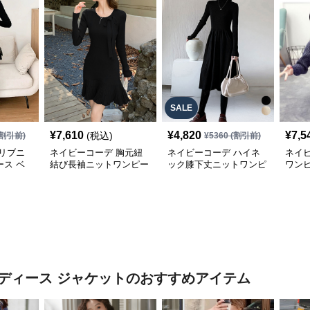
SALE
¥
7,610
¥
4,820
¥
7,5
(税込)
割引前)
¥
5360
(割引前)
リブニ
ネイビーコーデ 胸元紐
ネイビーコーデ ハイネ
ネイ
ス ベ
結び長袖ニットワンピー
ック膝下丈ニットワンピ
ワン
秋冬
ス裾プリーツ上品
ース長袖ドレス
ゆっ
秋用
ディース ジャケット
のおすすめアイテム