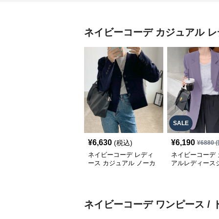
ネイビーコーデ
カジュアル レ
SALE
¥
6,630
¥
6,190
(税込)
¥
6880
(
ネイビーコーデ レディ
ネイビーコーデ 
ース カジュアル ノーカ
アルレディース
ラージャケット 襟なし
ト テーラード羽
春秋
型カバー
ネイビーコーデ
ワンピース / 