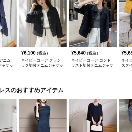
¥
6,100
¥
5,640
¥
5,6
(税込)
(税込)
デニム
ネイビーコーデ クラシ
ネイビーコーデ コント
ネイ
ジャケッ
ック切替デニムジャケッ
ラスト切替デニムジャケ
スタ
ト
ット
ト 
レス
のおすすめアイテム