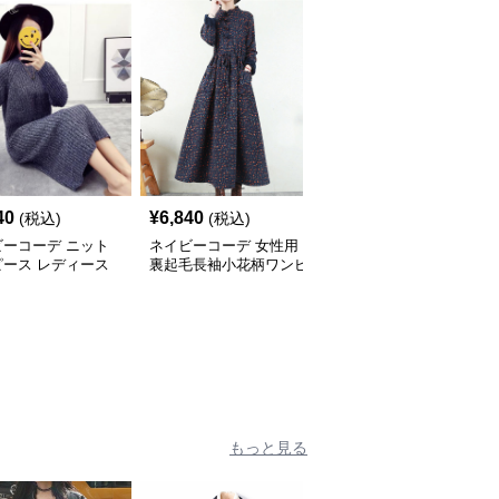
SALE
40
¥
6,840
¥
5,980
(税込)
(税込)
¥
6640
(割引前)
ビーコーデ ニット
ネイビーコーデ 女性用
ネイビーコーデ 大人上
ピース レディース
裏起毛長袖小花柄ワンピ
品シャツワンピース ウ
たり長袖ドレス 春
ース 復古調ドレス
エストマーク プリーツ
ドレス
もっと見る