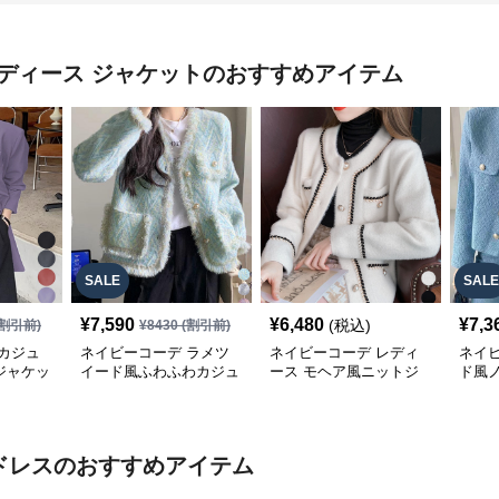
ディース ジャケット
のおすすめアイテム
SALE
SALE
¥
7,590
¥
6,480
¥
7,3
(税込)
割引前)
¥
8430
(割引前)
カジュ
ネイビーコーデ ラメツ
ネイビーコーデ レディ
ネイ
ジャケッ
イード風ふわふわカジュ
ース モヘア風ニットジ
ド風
織り体
アルジャケットレディー
ャケット 秋冬カジュア
ト レ
ス
ル
ル韓
ドレス
のおすすめアイテム