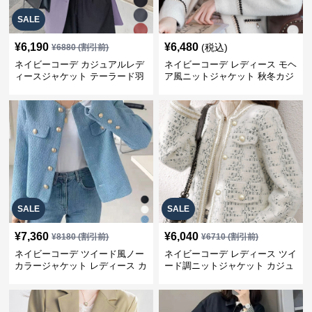
SALE
¥
6,190
¥
6,480
(税込)
¥
6880
(割引前)
ネイビーコーデ カジュアルレデ
ネイビーコーデ レディース モヘ
ィースジャケット テーラード羽
ア風ニットジャケット 秋冬カジ
織り体型カバー
ュアル
SALE
SALE
¥
7,360
¥
6,040
¥
8180
(割引前)
¥
6710
(割引前)
ネイビーコーデ ツイード風ノー
ネイビーコーデ レディース ツイ
カラージャケット レディース カ
ード調ニットジャケット カジュ
ジュアル韓国風
アル