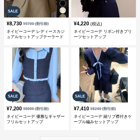
SALE
¥
8,730
¥
4,220
(税込)
¥
9700
(割引前)
ネイビーコーデ レディースカジ
ネイビーコーデ リボン付きプリ
ュアルセットアップテーラード
ーツセットアップ
上下スーツ
SALE
SALE
¥
7,200
¥
7,410
¥
8000
(割引前)
¥
8240
(割引前)
ネイビーコーデ 優雅なギャザー
ネイビーコーデ 細リブ襟付きケ
フリルセットアップ
ーブル編みセットアップ