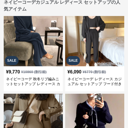
ネイビーコーデカジュアル レディース セットアップの人
気アイテム
SALE
SALE
¥
9,770
¥
6,090
¥
10860
(割引前)
¥
6770
(割引前)
ネイビーコーデ 秋冬リブ編みニ
ネイビーコーデ レディース カジ
ットセットアップ レディース カ
ュアル セットアップ フード付き
ジュアル
スウェット3点セット