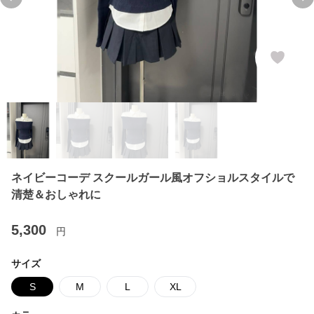
Previous slide
Ne
ネイビーコーデ スクールガール風オフショルスタイルで
清楚＆おしゃれに
5,300
円
サイズ
S
M
L
XL