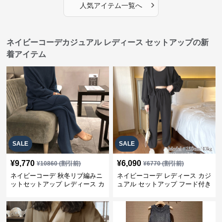
›
人気アイテム一覧へ
ネイビーコーデカジュアル レディース セットアップの新
着アイテム
SALE
SALE
¥
9,770
¥
6,090
¥
10860
(割引前)
¥
6770
(割引前)
ネイビーコーデ 秋冬リブ編みニ
ネイビーコーデ レディース カジ
ットセットアップ レディース カ
ュアル セットアップ フード付き
ジュアル
スウェット3点セット