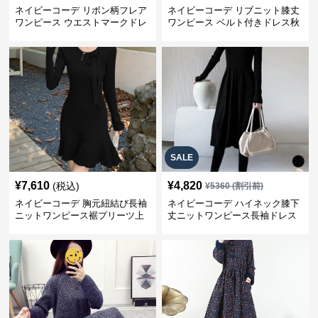
ネイビーコーデ リボン柄フレア
ネイビーコーデ リブニット膝丈
ワンピース ウエストマークドレ
ワンピース ベルト付きドレス秋
ス
冬
SALE
¥
7,610
¥
4,820
(税込)
¥
5360
(割引前)
ネイビーコーデ 胸元紐結び長袖
ネイビーコーデ ハイネック膝下
ニットワンピース裾プリーツ上
丈ニットワンピース長袖ドレス
品