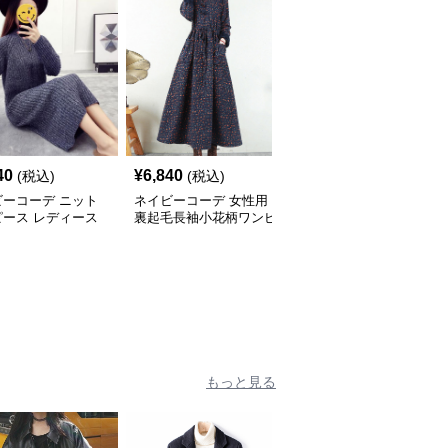
SALE
40
¥
6,840
¥
5,980
(税込)
(税込)
¥
6640
(割引前)
ビーコーデ ニット
ネイビーコーデ 女性用
ネイビーコーデ 大人上
ピース レディース
裏起毛長袖小花柄ワンピ
品シャツワンピース ウ
たり長袖ドレス 春
ース 復古調ドレス
エストマーク プリーツ
ドレス
もっと見る