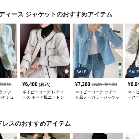
ディース ジャケット
のおすすめアイテム
SALE
SALE
¥
6,480
¥
7,360
¥
6,0
(税込)
割引前)
¥
8180
(割引前)
ラメツ
ネイビーコーデ レディ
ネイビーコーデ ツイー
ネイ
わカジュ
ース モヘア風ニットジ
ド風ノーカラージャケッ
ース
レディー
ャケット 秋冬カジュア
ト レディース カジュア
ジャ
ル
ル韓国風
ドレス
のおすすめアイテム