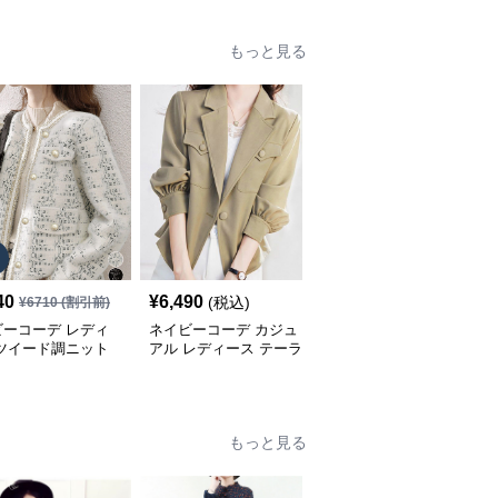
もっと見る
40
¥
6,490
¥
6,100
(税込)
(税込)
¥
6710
(割引前)
ビーコーデ レディ
ネイビーコーデ カジュ
ネイビーコーデ チェッ
 ツイード調ニット
アル レディース テーラ
ク裏地デニムジャケット
ケット カジュアル
ージャケット 春 大人上
品
もっと見る