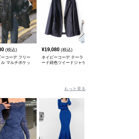
80
¥
19,080
¥
6,100
(税込)
(税込)
(税込)
ビーコーデ フリー
ネイビーコーデ テーラ
ネイビーコーデ クロッ
イル マルチポケッ
ード紺色ツイードジャケ
プド紺ブレザー
レザージャケット
ット
もっと見る