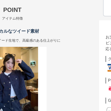
POINT
アイテム特徴
カルなツイード素材
お
イード生地で、高級感のある仕上がりに
ビ
応
P
G