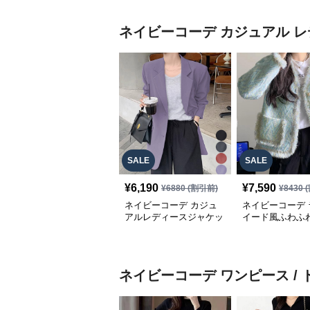
ネイビーコーデ
カジュアル レ
SALE
SALE
¥
6,190
¥
7,590
¥
6880
(割引前)
¥
8430
(
ネイビーコーデ カジュ
ネイビーコーデ 
アルレディースジャケッ
イード風ふわふ
ト テーラード羽織り体
アルジャケット
型カバー
ス
ネイビーコーデ
ワンピース / 