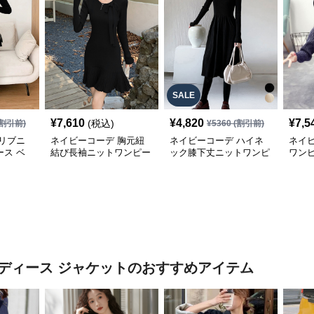
SALE
¥
7,610
¥
4,820
¥
7,5
(税込)
割引前)
¥
5360
(割引前)
リブニ
ネイビーコーデ 胸元紐
ネイビーコーデ ハイネ
ネイ
ス ベ
結び長袖ニットワンピー
ック膝下丈ニットワンピ
ワン
秋冬
ス裾プリーツ上品
ース長袖ドレス
ゆっ
秋用
ディース ジャケット
のおすすめアイテム