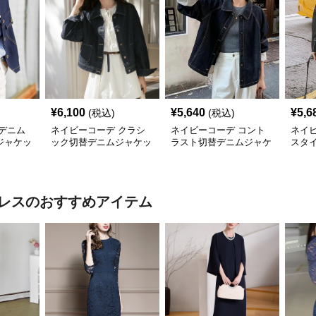
¥
6,100
¥
5,640
¥
5,6
(税込)
(税込)
デニム
ネイビーコーデ クラシ
ネイビーコーデ コント
ネイ
ジャケッ
ック切替デニムジャケッ
ラスト切替デニムジャケ
スタ
ト
ット
ト 
レス
のおすすめアイテム