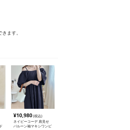
。
。
できます。
¥
10,980
(税込)
ネイビーコーデ 肩見せ
ド
バルーン袖マキシワンピ