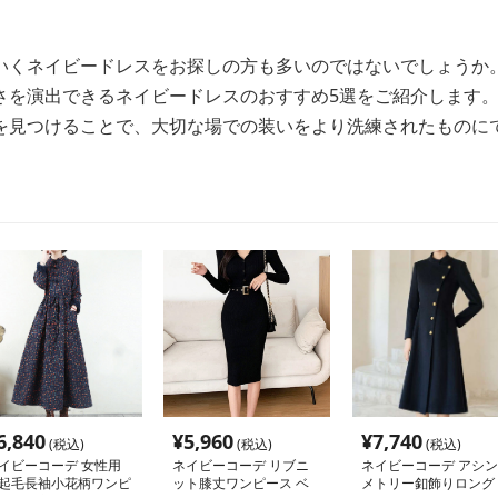
いくネイビードレスをお探しの方も多いのではないでしょうか
さを演出できるネイビードレスのおすすめ5選をご紹介します
を見つけることで、大切な場での装いをより洗練されたものに
6,840
¥
5,960
¥
7,740
(税込)
(税込)
(税込)
イビーコーデ 女性用
ネイビーコーデ リブニ
ネイビーコーデ アシン
起毛長袖小花柄ワンピ
ット膝丈ワンピース ベ
メトリー釦飾りロング