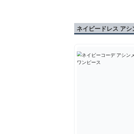
ゆったり長袖ドレス 春
ー
秋用
ネイビードレス ア