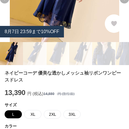
Previous slide
Ne
8
月
7
日 23:59まで10%OFF
ネイビーコーデ 優美な透かしメッシュ袖リボンワンピー
スドレス
13,390
円 (税込)
14,880
円 (割引前)
サイズ
L
XL
2XL
3XL
カラー