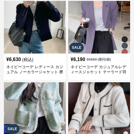
SALE
¥
6,630
¥
6,190
(税込)
¥
6880
(割引前)
ネイビーコーデ レディース カジ
ネイビーコーデ カジュアルレデ
ュアル ノーカラージャケット 襟
ィースジャケット テーラード羽
なし 春秋
織り体型カバー
SALE