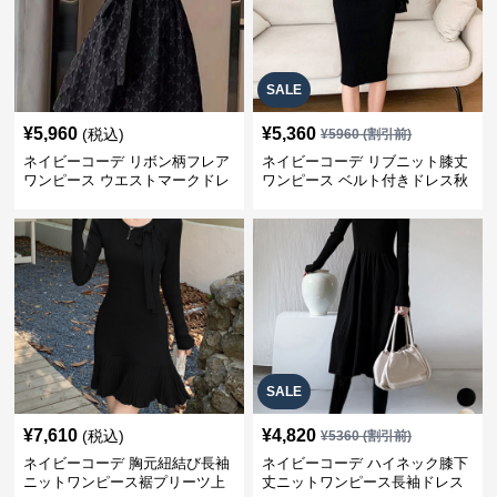
SALE
¥
5,960
¥
5,360
(税込)
¥
5960
(割引前)
ネイビーコーデ リボン柄フレア
ネイビーコーデ リブニット膝丈
ワンピース ウエストマークドレ
ワンピース ベルト付きドレス秋
ス
冬
SALE
¥
7,610
¥
4,820
(税込)
¥
5360
(割引前)
ネイビーコーデ 胸元紐結び長袖
ネイビーコーデ ハイネック膝下
ニットワンピース裾プリーツ上
丈ニットワンピース長袖ドレス