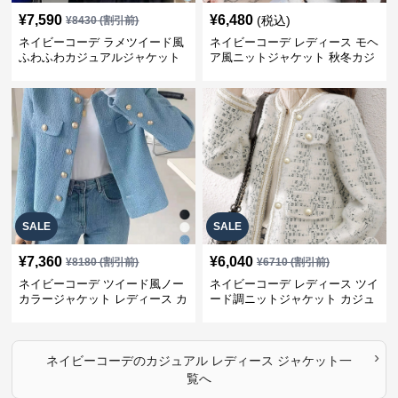
¥
7,590
¥
6,480
(税込)
¥
8430
(割引前)
ネイビーコーデ ラメツイード風
ネイビーコーデ レディース モヘ
ふわふわカジュアルジャケット
ア風ニットジャケット 秋冬カジ
レディース
ュアル
SALE
SALE
¥
7,360
¥
6,040
¥
8180
(割引前)
¥
6710
(割引前)
ネイビーコーデ ツイード風ノー
ネイビーコーデ レディース ツイ
カラージャケット レディース カ
ード調ニットジャケット カジュ
ジュアル韓国風
アル
›
ネイビーコーデ
の
カジュアル レディース ジャケット
一
覧へ