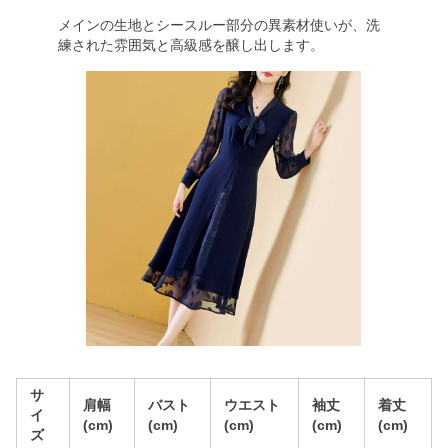
メインの生地とシースルー部分の異素材使いが、洗
練された雰囲気と高級感を醸し出します。
サ
肩幅
バスト
ウエスト
袖丈
着丈
イ
(cm)
(cm)
(cm)
(cm)
(cm)
ズ