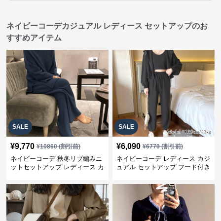
ネイビーコーデカジュアル レディース セットアップのお
すすめアイテム
SALE
SALE
¥
9,770
¥
6,090
¥
10860
(割引前)
¥
6770
(割引前)
ネイビーコーデ 秋冬リブ編みニ
ネイビーコーデ レディース カジ
ットセットアップ レディース カ
ュアル セットアップ フード付き
ジュアル
スウェット3点セット