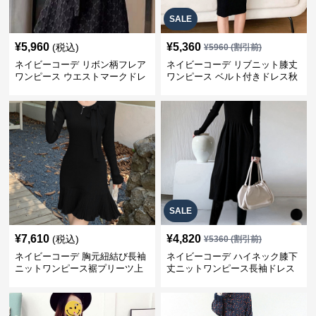
SALE
¥
5,960
¥
5,360
(税込)
¥
5960
(割引前)
ネイビーコーデ リボン柄フレア
ネイビーコーデ リブニット膝丈
ワンピース ウエストマークドレ
ワンピース ベルト付きドレス秋
ス
冬
SALE
¥
7,610
¥
4,820
(税込)
¥
5360
(割引前)
ネイビーコーデ 胸元紐結び長袖
ネイビーコーデ ハイネック膝下
ニットワンピース裾プリーツ上
丈ニットワンピース長袖ドレス
品