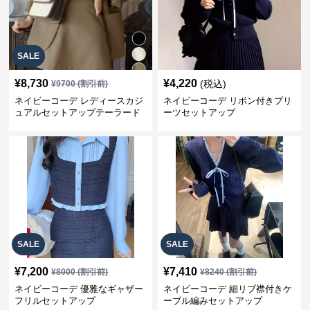
SALE
¥
8,730
¥
4,220
(税込)
¥
9700
(割引前)
ネイビーコーデ レディースカジ
ネイビーコーデ リボン付きプリ
ュアルセットアップテーラード
ーツセットアップ
上下スーツ
SALE
SALE
¥
7,200
¥
7,410
¥
8000
(割引前)
¥
8240
(割引前)
ネイビーコーデ 優雅なギャザー
ネイビーコーデ 細リブ襟付きケ
フリルセットアップ
ーブル編みセットアップ