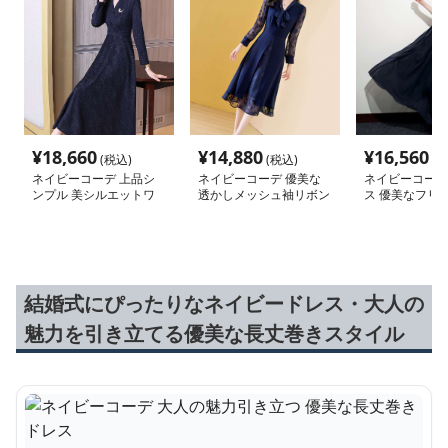
¥
18,660
¥
14,880
¥
16,560
(税込)
(税込)
(税
ネイビーコーデ 上品シ
ネイビーコーデ 優美な
ネイビーコーデ
ンプル 美シルエットワ
透かしメッシュ袖リボン
ス 優美なフリ
ンピースドレス
ワンピースドレス
ンロングドレス
結婚式にぴったりなネイビードレス・大人の
魅力を引き立てる優美な長丈巻きスタイル