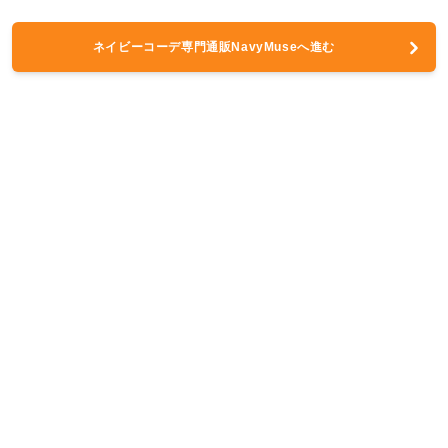
ネイビーコーデ専門通販NavyMuseへ進む