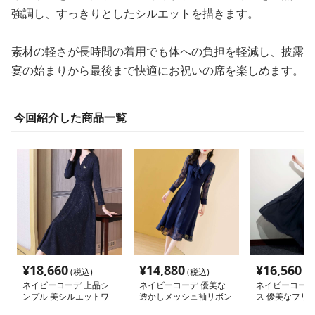
強調し、すっきりとしたシルエットを描きます。
素材の軽さが長時間の着用でも体への負担を軽減し、披露
宴の始まりから最後まで快適にお祝いの席を楽しめます。
今回紹介した商品一覧
¥
18,660
¥
14,880
¥
16,560
(税込)
(税込)
(税
ネイビーコーデ 上品シ
ネイビーコーデ 優美な
ネイビーコーデ
ンプル 美シルエットワ
透かしメッシュ袖リボン
ス 優美なフリ
ンピースドレス
ワンピースドレス
ンロングドレス