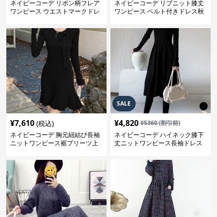
ネイビーコーデ リボン柄フレア
ネイビーコーデ リブニット膝丈
ワンピース ウエストマークドレ
ワンピース ベルト付きドレス秋
ス
冬
SALE
¥
7,610
¥
4,820
(税込)
¥
5360
(割引前)
ネイビーコーデ 胸元紐結び長袖
ネイビーコーデ ハイネック膝下
ニットワンピース裾プリーツ上
丈ニットワンピース長袖ドレス
品