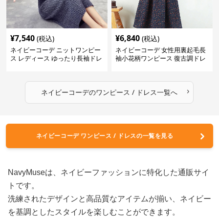
¥
7,540
¥
6,840
(税込)
(税込)
ネイビーコーデ ニットワンピー
ネイビーコーデ 女性用裏起毛長
ス レディース ゆったり長袖ドレ
袖小花柄ワンピース 復古調ドレ
ス 春秋用
ス
›
ネイビーコーデ
の
ワンピース / ドレス
一覧へ
ネイビーコーデ ワンピース / ドレスの一覧を見る
NavyMuseは、ネイビーファッションに特化した通販サイ
トです。
洗練されたデザインと高品質なアイテムが揃い、ネイビー
を基調としたスタイルを楽しむことができます。