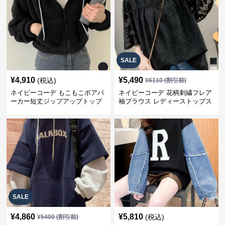
SALE
¥
4,910
¥
5,490
(税込)
¥
6110
(割引前)
ネイビーコーデ もこもこボアパ
ネイビーコーデ 花柄刺繍フレア
ーカー短丈ジップアップトップ
袖ブラウス レディーストップス
ス
SALE
¥
4,860
¥
5,810
(税込)
¥
5400
(割引前)