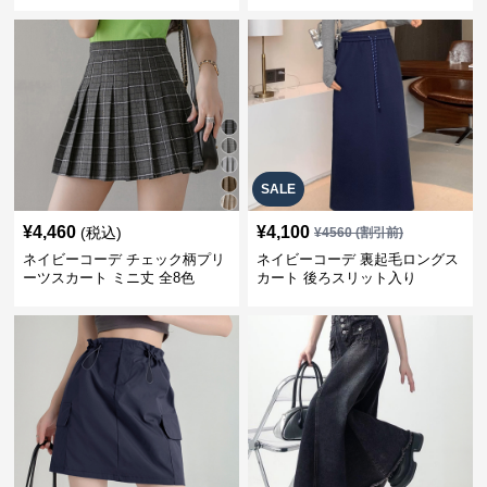
ゴムウエスト 紺色 ロングスカー
グ丈スカート
ト
SALE
¥
4,460
¥
4,100
(税込)
¥
4560
(割引前)
ネイビーコーデ チェック柄プリ
ネイビーコーデ 裏起毛ロングス
ーツスカート ミニ丈 全8色
カート 後ろスリット入り