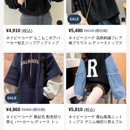
SALE
¥
4,910
¥
5,490
(税込)
¥
6110
(割引前)
ネイビーコーデ もこもこボアパ
ネイビーコーデ 花柄刺繍フレア
ーカー短丈ジップアップトップ
袖ブラウス レディーストップス
ス
SALE
¥
4,860
¥
5,810
(税込)
¥
5400
(割引前)
ネイビーコーデ 裏起毛 配色切り
ネイビーコーデ 重ね着風ニット
替え パーカー レディース トッ
トップス デニム袖切り替えプル
プス
オーバー