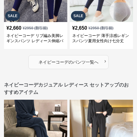
SALE
SALE
¥
2,660
¥
2,650
¥
2950
(割引前)
¥
2950
(割引前)
ネイビーコーデ リブ編み美脚レ
ネイビーコーデ 薄手涼感レギン
ギンスパンツ レディース伸縮パ
スパンツ夏用女性向け七分丈
ンツ
›
ネイビーコーデ
の
パンツ
一覧へ
ネイビーコーデカジュアル レディース セットアップのお
すすめアイテム