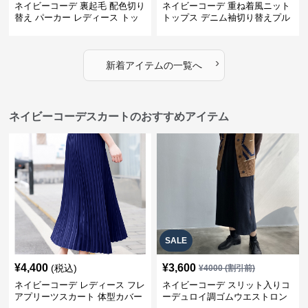
ネイビーコーデ 裏起毛 配色切り
ネイビーコーデ 重ね着風ニット
替え パーカー レディース トッ
トップス デニム袖切り替えプル
プス
オーバー
›
新着アイテムの一覧へ
ネイビーコーデスカートのおすすめアイテム
SALE
¥
4,400
¥
3,600
(税込)
¥
4000
(割引前)
ネイビーコーデ レディース フレ
ネイビーコーデ スリット入りコ
アプリーツスカート 体型カバー
ーデュロイ調ゴムウエストロン