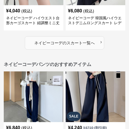
¥
4,040
¥
6,080
(税込)
(税込)
ネイビーコーデ ハイウエスト台
ネイビーコーデ 韓国風ハイウエ
形カーゴスカート 紐調整ミニ丈
ストデニムロングスカート レデ
ィース
›
ネイビーコーデ
の
スカート
一覧へ
ネイビーコーデパンツのおすすめアイテム
SALE
¥
6,840
¥
4,240
(税込)
¥
4710
(割引前)