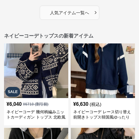
›
人気アイテム一覧へ
ネイビーコーデトップスの新着アイテム
SALE
¥
6,040
¥
6,630
(税込)
¥
6710
(割引前)
ネイビーコーデ 幾何柄編みニッ
ネイビーコーデ レース切り替え
トカーディガン トップス 北欧風
前開きトップス韓国風ゆったり
パーカー