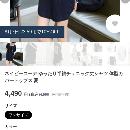
Previous slide
Ne
8
月
7
日 23:59まで10%OFF
ネイビーコーデ ゆったり半袖チュニック丈シャツ 体型カ
バートップス 夏
4,490
円 (税込)
4,990
円 (割引前)
サイズ
ワンサイズ
カラー