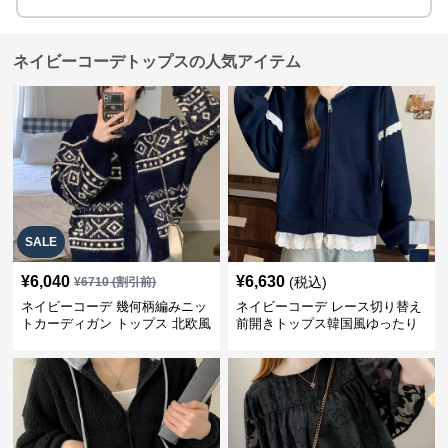
ネイビーコーデトップスの人気アイテム
SALE
¥
6,040
¥
6,630
(税込)
¥
6710
(割引前)
ネイビーコーデ 幾何柄編みニッ
ネイビーコーデ レース切り替え
トカーディガン トップス 北欧風
前開きトップス韓国風ゆったり
パーカー