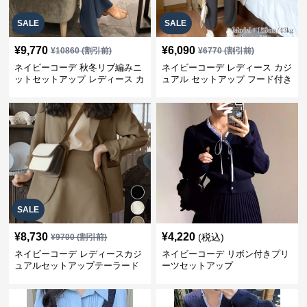
SALE
SALE
¥
9,770
¥
6,090
¥
10860
(割引前)
¥
6770
(割引前)
ネイビーコーデ 秋冬リブ編みニ
ネイビーコーデ レディース カジ
ットセットアップ レディース カ
ュアル セットアップ フード付き
ジュアル
スウェット3点セット
SALE
¥
8,730
¥
4,220
(税込)
¥
9700
(割引前)
ネイビーコーデ レディースカジ
ネイビーコーデ リボン付きプリ
ュアルセットアップテーラード
ーツセットアップ
上下スーツ