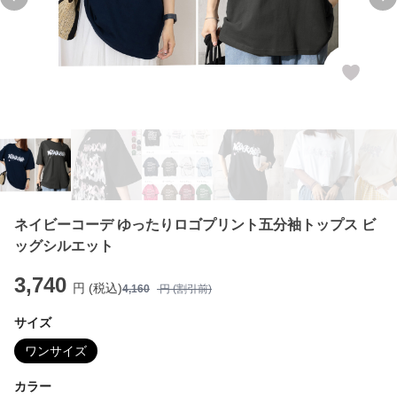
Previous slide
Ne
ネイビーコーデ ゆったりロゴプリント五分袖トップス ビ
ッグシルエット
3,740
円 (税込)
4,160
円 (割引前)
サイズ
ワンサイズ
カラー