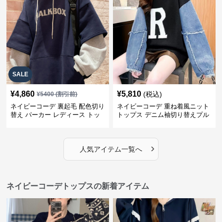
SALE
¥
4,860
¥
5,810
(税込)
¥
5400
(割引前)
ネイビーコーデ 裏起毛 配色切り
ネイビーコーデ 重ね着風ニット
替え パーカー レディース トッ
トップス デニム袖切り替えプル
プス
オーバー
›
人気アイテム一覧へ
ネイビーコーデトップスの新着アイテム