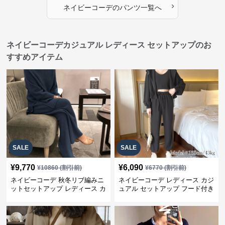
›
ネイビーコーデ
の
パンツ
一覧へ
ネイビーコーデカジュアル レディース セットアップのお
すすめアイテム
SALE
SALE
¥
9,770
¥
6,090
¥
10860
(割引前)
¥
6770
(割引前)
ネイビーコーデ 秋冬リブ編みニ
ネイビーコーデ レディース カジ
ットセットアップ レディース カ
ュアル セットアップ フード付き
ジュアル
スウェット3点セット