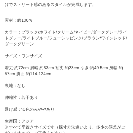
けでストリート感のあるスタイルが完成します。
素材：綿100％
カラー：ブラック/ホワイト/クリーム/ネイビー/ダークグレー/ライ
トグレー/ライトブルー/フューシャピンク/ブラウン/ワインレッド/
ダークグリーン
サイズ：ワンサイズ
着丈:約72cm 肩幅:約53cm 袖丈:約23cm ゆき:約49.5cm 身幅:約
57cm 胸囲:約114-124cm
裏地：なし
伸縮性：若干あり
透け感：淡色のみややあり
生産国：アジア
※すべて平置きサイズです（採寸方法違いより、多少の誤差がご