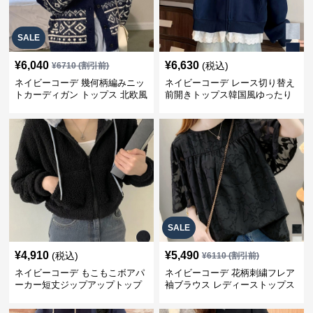
SALE
¥
6,040
¥
6,630
(税込)
¥
6710
(割引前)
ネイビーコーデ 幾何柄編みニッ
ネイビーコーデ レース切り替え
トカーディガン トップス 北欧風
前開きトップス韓国風ゆったり
パーカー
SALE
¥
4,910
¥
5,490
(税込)
¥
6110
(割引前)
ネイビーコーデ もこもこボアパ
ネイビーコーデ 花柄刺繍フレア
ーカー短丈ジップアップトップ
袖ブラウス レディーストップス
ス