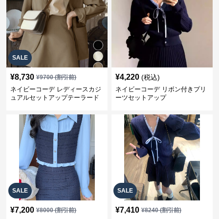
SALE
¥
8,730
¥
4,220
(税込)
¥
9700
(割引前)
ネイビーコーデ レディースカジ
ネイビーコーデ リボン付きプリ
ュアルセットアップテーラード
ーツセットアップ
上下スーツ
SALE
SALE
¥
7,200
¥
7,410
¥
8000
(割引前)
¥
8240
(割引前)