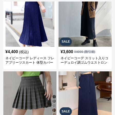
SALE
¥
4,400
¥
3,600
(税込)
¥
4000
(割引前)
ネイビーコーデ レディース フレ
ネイビーコーデ スリット入りコ
アプリーツスカート 体型カバー
ーデュロイ調ゴムウエストロン
ゴムウエスト 紺色 ロングスカー
グ丈スカート
ト
SALE