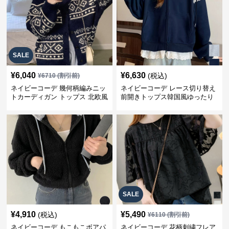
SALE
¥
6,040
¥
6,630
(税込)
¥
6710
(割引前)
ネイビーコーデ 幾何柄編みニッ
ネイビーコーデ レース切り替え
トカーディガン トップス 北欧風
前開きトップス韓国風ゆったり
パーカー
SALE
¥
4,910
¥
5,490
(税込)
¥
6110
(割引前)
ネイビーコーデ もこもこボアパ
ネイビーコーデ 花柄刺繍フレア