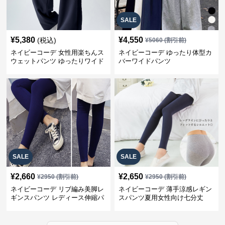
SALE
¥
5,380
¥
4,550
(税込)
¥
5060
(割引前)
ネイビーコーデ 女性用楽ちんス
ネイビーコーデ ゆったり体型カ
ウェットパンツ ゆったりワイド
バーワイドパンツ
SALE
SALE
¥
2,660
¥
2,650
¥
2950
(割引前)
¥
2950
(割引前)
ネイビーコーデ リブ編み美脚レ
ネイビーコーデ 薄手涼感レギン
ギンスパンツ レディース伸縮パ
スパンツ夏用女性向け七分丈
ンツ