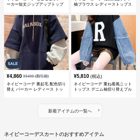
ーカー短丈ジップアップトップ
袖ブラウス レディーストップス
ス
SALE
¥
4,860
¥
5,810
(税込)
¥
5400
(割引前)
ネイビーコーデ 裏起毛 配色切り
ネイビーコーデ 重ね着風ニット
替え パーカー レディース トッ
トップス デニム袖切り替えプル
プス
オーバー
›
新着アイテムの一覧へ
ネイビーコーデスカートのおすすめアイテム