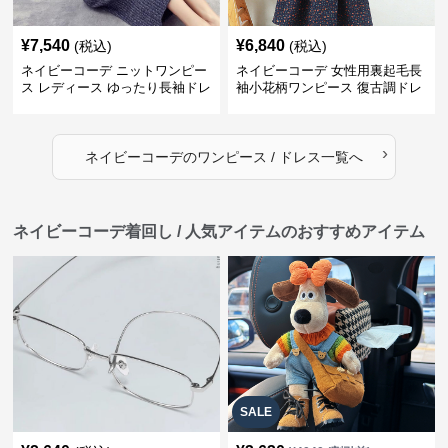
¥
7,540
¥
6,840
(税込)
(税込)
ネイビーコーデ ニットワンピー
ネイビーコーデ 女性用裏起毛長
ス レディース ゆったり長袖ドレ
袖小花柄ワンピース 復古調ドレ
ス 春秋用
ス
›
ネイビーコーデ
の
ワンピース / ドレス
一覧へ
ネイビーコーデ着回し / 人気アイテムのおすすめアイテム
SALE