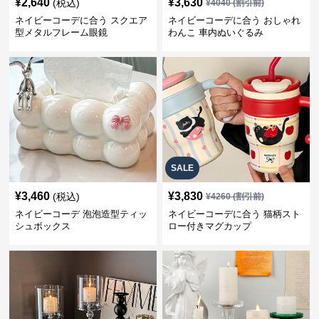
¥
2,640
¥
3,630
(税込)
¥
4040
(割引前)
ネイビーコーデに合う スクエア
ネイビーコーデに合う おしゃれ
型メタルフレーム眼鏡
わんこ 車内ぬいぐるみ
SALE
¥
3,460
¥
3,830
(税込)
¥
4260
(割引前)
ネイビーコーデ 泡泡造型ティッ
ネイビーコーデに合う 猫柄スト
シュボックス
ロー付きマグカップ