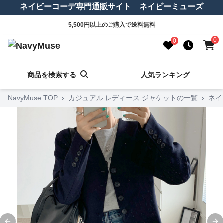
ネイビーコーデ専門通販サイト ネイビーミューズ
5,500円以上のご購入で送料無料
0
0
商品を検索する
人気ランキング
NavyMuse TOP
›
カジュアル レディース ジャケットの一覧
›
ネイ