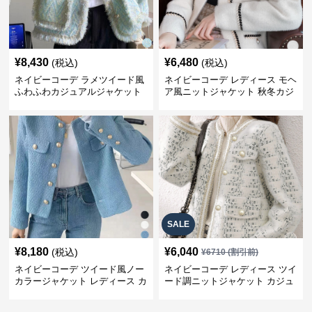
¥
8,430
¥
6,480
(税込)
(税込)
ネイビーコーデ ラメツイード風
ネイビーコーデ レディース モヘ
ふわふわカジュアルジャケット
ア風ニットジャケット 秋冬カジ
レディース
ュアル
SALE
¥
8,180
¥
6,040
(税込)
¥
6710
(割引前)
ネイビーコーデ ツイード風ノー
ネイビーコーデ レディース ツイ
カラージャケット レディース カ
ード調ニットジャケット カジュ
ジュアル韓国風
アル