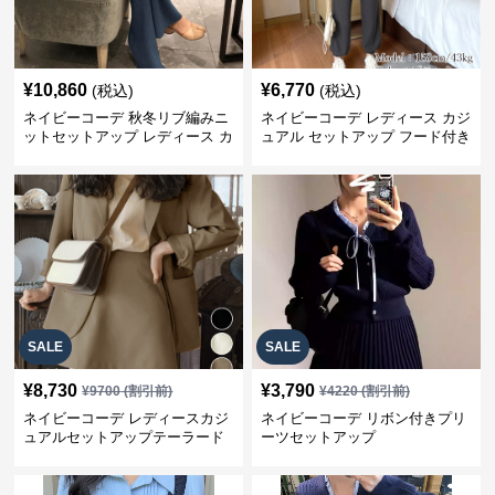
¥
10,860
¥
6,770
(税込)
(税込)
ネイビーコーデ 秋冬リブ編みニ
ネイビーコーデ レディース カジ
ットセットアップ レディース カ
ュアル セットアップ フード付き
ジュアル
スウェット3点セット
SALE
SALE
¥
8,730
¥
3,790
¥
9700
(割引前)
¥
4220
(割引前)
ネイビーコーデ レディースカジ
ネイビーコーデ リボン付きプリ
ュアルセットアップテーラード
ーツセットアップ
上下スーツ