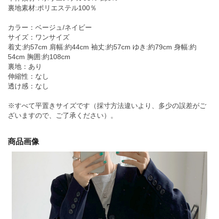
裏地素材:ポリエステル100％
カラー：ベージュ/ネイビー
サイズ：ワンサイズ
着丈:約57cm 肩幅:約44cm 袖丈:約57cm ゆき:約79cm 身幅:約
54cm 胸囲:約108cm
裏地：あり
伸縮性：なし
透け感：なし
※すべて平置きサイズです（採寸方法違いより、多少の誤差がご
ざいますので、ご了承ください）。
商品画像