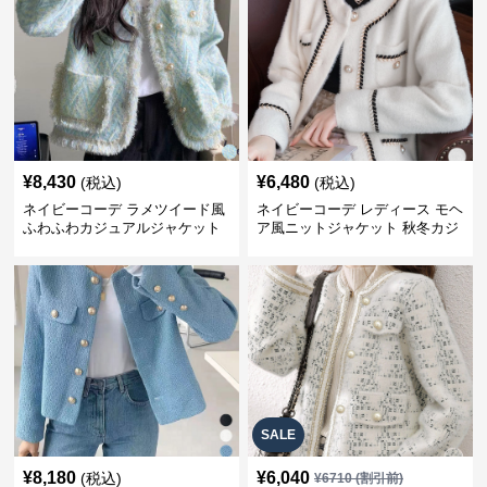
¥
8,430
¥
6,480
(税込)
(税込)
ネイビーコーデ ラメツイード風
ネイビーコーデ レディース モヘ
ふわふわカジュアルジャケット
ア風ニットジャケット 秋冬カジ
レディース
ュアル
SALE
¥
8,180
¥
6,040
(税込)
¥
6710
(割引前)