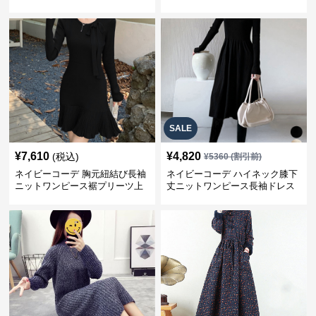
ス
冬
SALE
¥
7,610
¥
4,820
(税込)
¥
5360
(割引前)
ネイビーコーデ 胸元紐結び長袖
ネイビーコーデ ハイネック膝下
ニットワンピース裾プリーツ上
丈ニットワンピース長袖ドレス
品