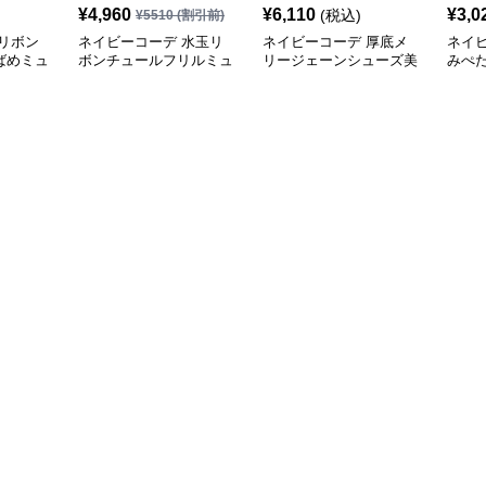
¥
4,960
¥
6,110
¥
3,0
(税込)
¥
5510
(割引前)
リボン
ネイビーコーデ 水玉リ
ネイビーコーデ 厚底メ
ネイ
ばめミュ
ボンチュールフリルミュ
リージェーンシューズ美
みぺ
ールシューズ
脚ストラップローファー
ーズ