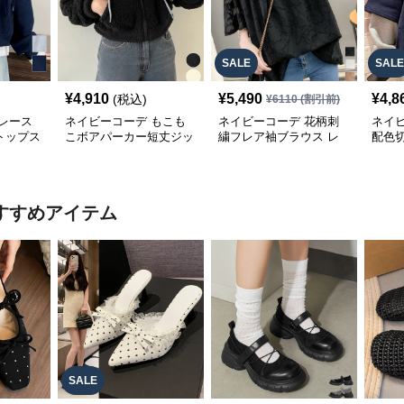
SALE
SALE
¥
4,910
¥
5,490
¥
4,8
(税込)
¥
6110
(割引前)
レース
ネイビーコーデ もこも
ネイビーコーデ 花柄刺
ネイ
トップス
こボアパーカー短丈ジッ
繍フレア袖ブラウス レ
配色
パーカー
プアップトップス
ディーストップス
レデ
すすめアイテム
SALE