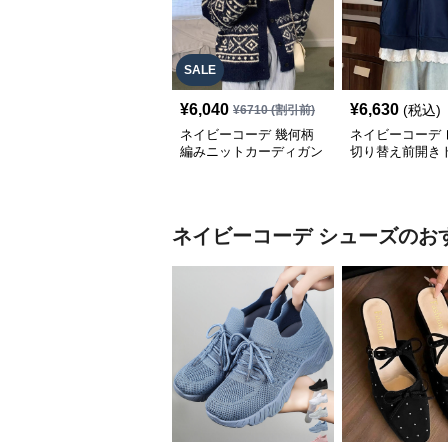
SALE
¥
6,040
¥
6,630
(税込)
¥
6710
(割引前)
ネイビーコーデ 幾何柄
ネイビーコーデ 
編みニットカーディガン
切り替え前開き
トップス 北欧風
韓国風ゆったり
ネイビーコーデ
シューズ
のお