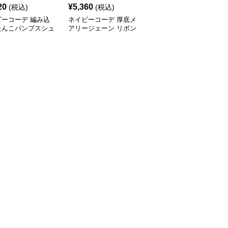
20
¥
5,360
¥
4,850
(税込)
(税込)
¥
5390
(割引前)
ビーコーデ 編み込
ネイビーコーデ 厚底メ
ネイビーコーデ 厚底ロ
たんこパンプスシュ
アリージェーン リボン
ーファー レディース バ
春夏レディース
付きシューズ
ックル付きシューズ