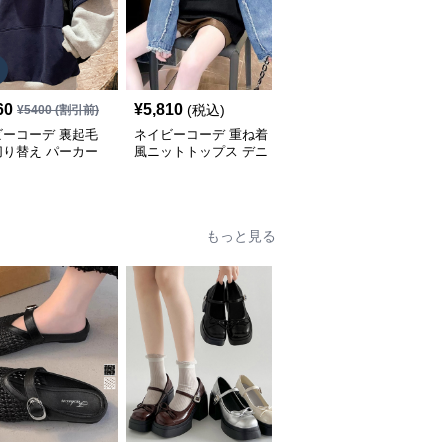
SALE
60
¥
5,810
¥
7,060
(税込)
¥
5400
(割引前)
¥
7840
(割引前)
ビーコーデ 裏起毛
ネイビーコーデ 重ね着
ネイビーコーデ 秋冬ト
切り替え パーカー
風ニットトップス デニ
ップス ケーブル編み立
ィース トップス
ム袖切り替えプルオーバ
襟セーター ゆったり長
ー
袖ニット
もっと見る
SALE