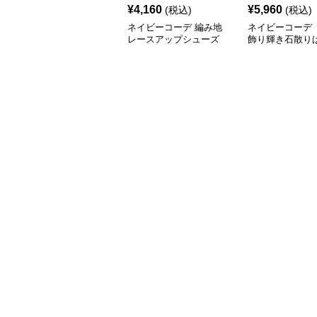
¥
4,160
¥
5,960
(税込)
(税込)
ネイビーコーデ 編み地
ネイビーコーデ 
レースアップシューズ
飾り輝き石散り
厚底 軽量 疲れにくい運
ールシューズ
動靴