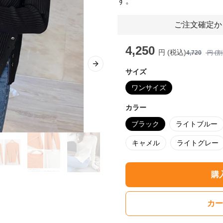
す。
ご注文確定か
4,250
円 (税込)
4,720
円 (
Next slide
サイズ
ワンサイズ
カラー
ブラック
ライトブルー
キャメル
ライトグレー
購
カー