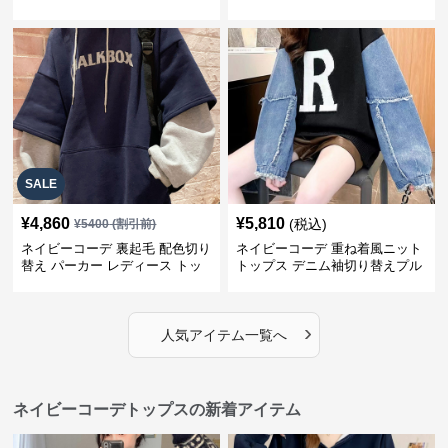
ス
SALE
¥
4,860
¥
5,810
(税込)
¥
5400
(割引前)
ネイビーコーデ 裏起毛 配色切り
ネイビーコーデ 重ね着風ニット
替え パーカー レディース トッ
トップス デニム袖切り替えプル
プス
オーバー
›
人気アイテム一覧へ
ネイビーコーデトップスの新着アイテム