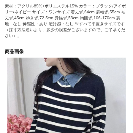
素材：アクリル85%+ポリエステル15% カラー：ブラック/アイボ
リー/ネイビー サイズ：ワンサイズ 着丈:約64cm 肩幅:約55cm 袖
丈:約45cm ゆき:約72.5cm 身幅:約53cm 胸囲:約106-170cm 裏
地：なし 伸縮性：あり 透け感：なし ※すべて平置きサイズです
（採寸方法違いより、多少の誤差がございますので、ご了承くだ
さい）。
商品画像