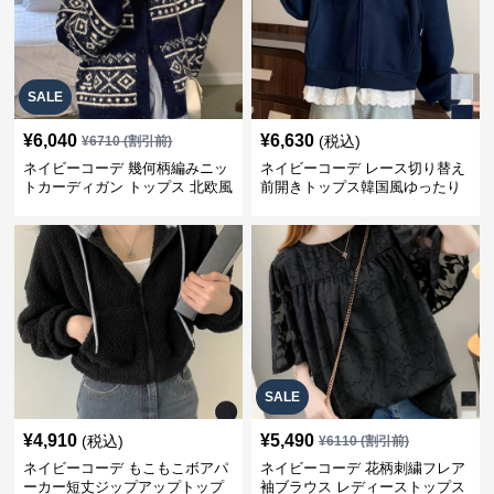
SALE
¥
6,040
¥
6,630
(税込)
¥
6710
(割引前)
ネイビーコーデ 幾何柄編みニッ
ネイビーコーデ レース切り替え
トカーディガン トップス 北欧風
前開きトップス韓国風ゆったり
パーカー
SALE
¥
4,910
¥
5,490
(税込)
¥
6110
(割引前)
ネイビーコーデ もこもこボアパ
ネイビーコーデ 花柄刺繍フレア
ーカー短丈ジップアップトップ
袖ブラウス レディーストップス