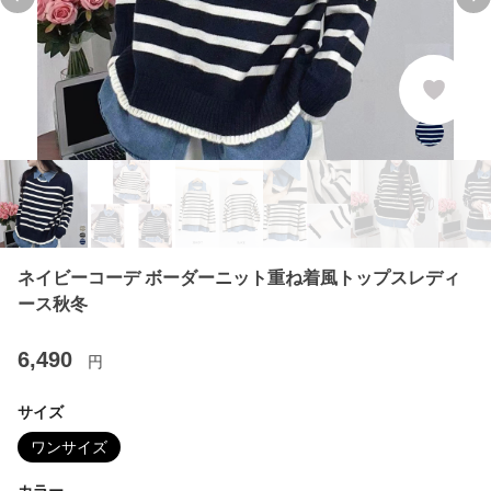
Previous slide
Ne
ネイビーコーデ ボーダーニット重ね着風トップスレディ
ース秋冬
6,490
円
サイズ
ワンサイズ