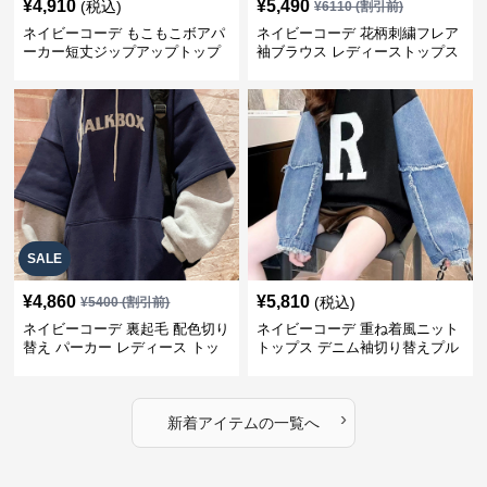
¥
4,910
¥
5,490
(税込)
¥
6110
(割引前)
ネイビーコーデ もこもこボアパ
ネイビーコーデ 花柄刺繍フレア
ーカー短丈ジップアップトップ
袖ブラウス レディーストップス
ス
SALE
¥
4,860
¥
5,810
(税込)
¥
5400
(割引前)
ネイビーコーデ 裏起毛 配色切り
ネイビーコーデ 重ね着風ニット
替え パーカー レディース トッ
トップス デニム袖切り替えプル
プス
オーバー
›
新着アイテムの一覧へ