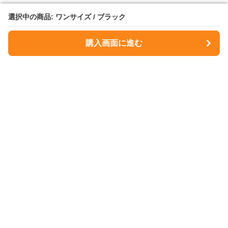
選択中の商品: ワンサイズ / ブラック
選択中の商品: ワンサイズ / ブラック
購入画面に進む
購入画面に進む
NavyMuse
について
会社概要