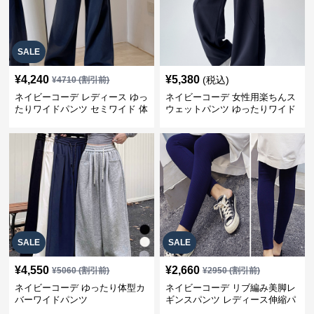
SALE
¥
4,240
¥
5,380
(税込)
¥
4710
(割引前)
ネイビーコーデ レディース ゆっ
ネイビーコーデ 女性用楽ちんス
たりワイドパンツ セミワイド 体
ウェットパンツ ゆったりワイド
型カバー
SALE
SALE
¥
4,550
¥
2,660
¥
5060
(割引前)
¥
2950
(割引前)
ネイビーコーデ ゆったり体型カ
ネイビーコーデ リブ編み美脚レ
バーワイドパンツ
ギンスパンツ レディース伸縮パ
ンツ