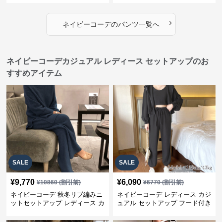
›
ネイビーコーデ
の
パンツ
一覧へ
ネイビーコーデカジュアル レディース セットアップのお
すすめアイテム
SALE
SALE
¥
9,770
¥
6,090
¥
10860
(割引前)
¥
6770
(割引前)
ネイビーコーデ 秋冬リブ編みニ
ネイビーコーデ レディース カジ
ットセットアップ レディース カ
ュアル セットアップ フード付き
ジュアル
スウェット3点セット