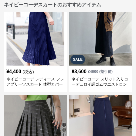
ネイビーコーデスカートのおすすめアイテム
SALE
¥
4,400
¥
3,600
(税込)
¥
4000
(割引前)
ネイビーコーデ レディース フレ
ネイビーコーデ スリット入りコ
アプリーツスカート 体型カバー
ーデュロイ調ゴムウエストロン
ゴムウエスト 紺色 ロングスカー
グ丈スカート
ト