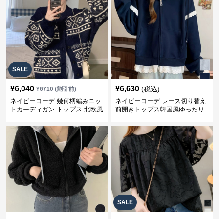
SALE
¥
6,040
¥
6,630
(税込)
¥
6710
(割引前)
ネイビーコーデ 幾何柄編みニッ
ネイビーコーデ レース切り替え
トカーディガン トップス 北欧風
前開きトップス韓国風ゆったり
パーカー
SALE