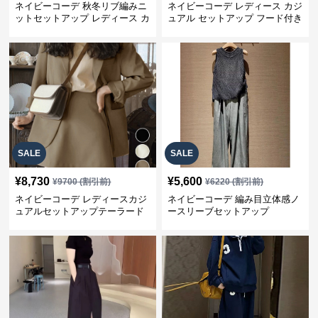
ネイビーコーデ 秋冬リブ編みニ
ネイビーコーデ レディース カジ
ットセットアップ レディース カ
ュアル セットアップ フード付き
ジュアル
スウェット3点セット
SALE
SALE
¥
8,730
¥
5,600
¥
9700
(割引前)
¥
6220
(割引前)
ネイビーコーデ レディースカジ
ネイビーコーデ 編み目立体感ノ
ュアルセットアップテーラード
ースリーブセットアップ
上下スーツ