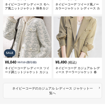
ネイビーコーデ レディース モヘ
ネイビーコーデ ツイード風ノー
ア風ニットジャケット 秋冬カジ
カラージャケット レディース カ
ュアル
ジュアル韓国風
SALE
¥
6,040
¥
6,490
(税込)
¥
6710
(割引前)
ネイビーコーデ レディース ツイ
ネイビーコーデ カジュアル レデ
ード調ニットジャケット カジュ
ィース テーラージャケット 春
アル
大人上品
›
ネイビーコーデ
の
カジュアル レディース ジャケット
一
覧へ