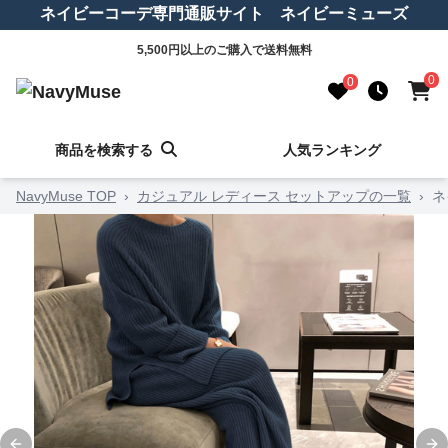
ネイビーコーデ専門通販サイト ネイビーミューズ
5,500円以上のご購入で送料無料
0
0
商品を検索する
人気ランキング
NavyMuse TOP
›
カジュアル レディース セットアップの一覧
›
ネ