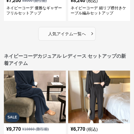
¥
7,200
¥
8,240
(税込)
¥
8000
(割引前)
ネイビーコーデ 優雅なギャザー
ネイビーコーデ 細リブ襟付きケ
フリルセットアップ
ーブル編みセットアップ
›
人気アイテム一覧へ
ネイビーコーデカジュアル レディース セットアップの新
着アイテム
SALE
¥
9,770
¥
6,770
(税込)
¥
10860
(割引前)