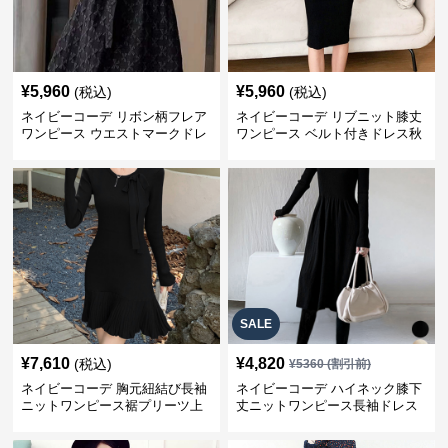
¥
5,960
¥
5,960
(税込)
(税込)
ネイビーコーデ リボン柄フレア
ネイビーコーデ リブニット膝丈
ワンピース ウエストマークドレ
ワンピース ベルト付きドレス秋
ス
冬
SALE
¥
7,610
¥
4,820
(税込)
¥
5360
(割引前)
ネイビーコーデ 胸元紐結び長袖
ネイビーコーデ ハイネック膝下
ニットワンピース裾プリーツ上
丈ニットワンピース長袖ドレス
品