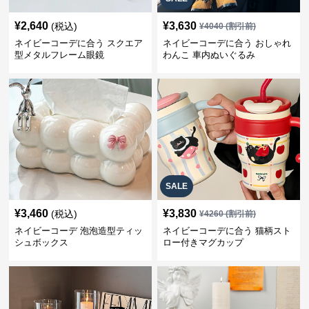
¥
2,640
¥
3,630
(税込)
¥
4040
(割引前)
ネイビーコーデに合う スクエア
ネイビーコーデに合う おしゃれ
型メタルフレーム眼鏡
わんこ 車内ぬいぐるみ
SALE
¥
3,460
¥
3,830
(税込)
¥
4260
(割引前)
ネイビーコーデ 泡泡造型ティッ
ネイビーコーデに合う 猫柄スト
シュボックス
ロー付きマグカップ