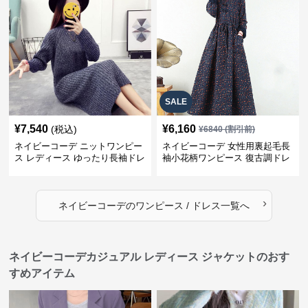
SALE
¥
7,540
¥
6,160
(税込)
¥
6840
(割引前)
ネイビーコーデ ニットワンピー
ネイビーコーデ 女性用裏起毛長
ス レディース ゆったり長袖ドレ
袖小花柄ワンピース 復古調ドレ
ス 春秋用
ス
›
ネイビーコーデ
の
ワンピース / ドレス
一覧へ
ネイビーコーデカジュアル レディース ジャケットのおす
すめアイテム