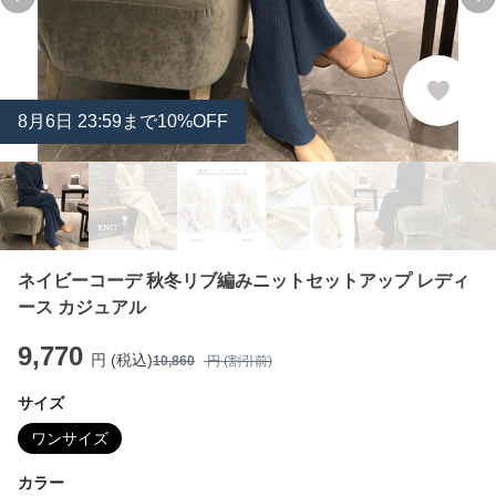
Previous slide
Ne
8
月
6
日 23:59まで10%OFF
ネイビーコーデ 秋冬リブ編みニットセットアップ レディ
ース カジュアル
9,770
円 (税込)
10,860
円 (割引前)
サイズ
ワンサイズ
カラー