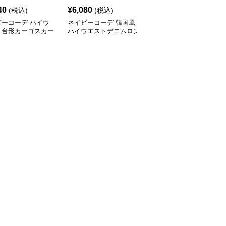
40
¥
6,080
¥
7,760
(税込)
(税込)
(税込)
ビーコーデ ハイウ
ネイビーコーデ 韓国風
ネイビーコーデ 五段階
ト台形カーゴスカー
ハイウエストデニムロン
層スカート 韓国風ロン
調整ミニ丈
グスカート レディース
グ丈ティアード