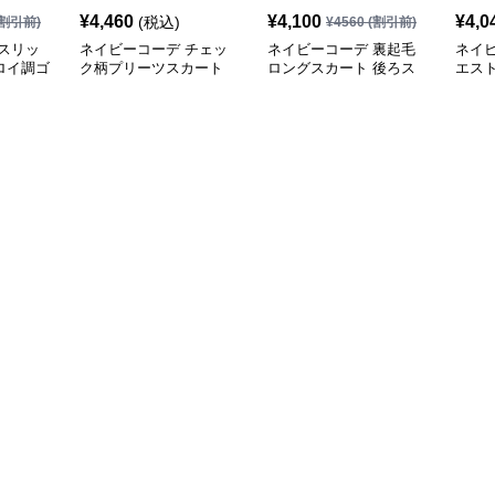
¥
4,460
¥
4,100
¥
4,0
(税込)
割引前)
¥
4560
(割引前)
スリッ
ネイビーコーデ チェッ
ネイビーコーデ 裏起毛
ネイ
ロイ調ゴ
ク柄プリーツスカート
ロングスカート 後ろス
エス
グ丈スカ
ミニ丈 全8色
リット入り
ト 紐