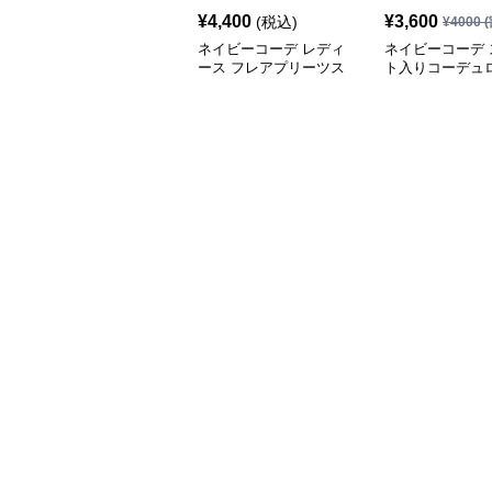
¥
4,400
¥
3,600
(税込)
¥
4000
(
ネイビーコーデ レディ
ネイビーコーデ 
ース フレアプリーツス
ト入りコーデュ
カート 体型カバー ゴム
ムウエストロン
ウエスト 紺色 ロングス
ート
カート