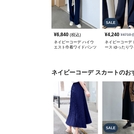
SALE
¥
6,840
¥
4,240
(税込)
¥
4710
(
ネイビーコーデ ハイウ
ネイビーコーデ 
エスト巾着ワイドパンツ
ース ゆったりワ
カジュアル美脚パンツ
ンツ セミワイド
バー
ネイビーコーデ
スカート
のお
SALE