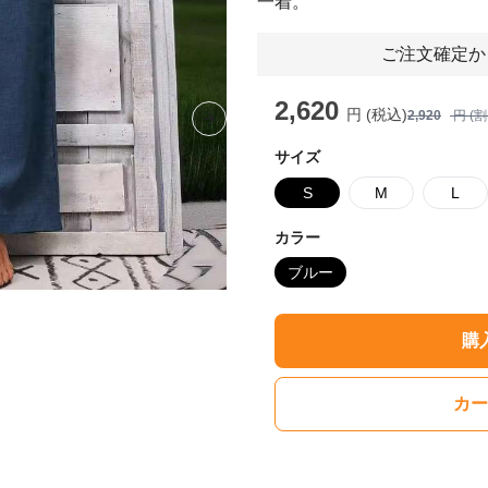
一着。
ご注文確定か
2,620
円 (税込)
2,920
円 (
Next slide
サイズ
S
M
L
カラー
ブルー
購
カー