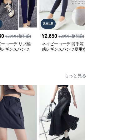
SALE
SALE
60
¥
2,650
¥
2,900
¥
2950
(割引前)
¥
2950
(割引前)
¥
3220
(割引前)
ビーコーデ リブ編
ネイビーコーデ 薄手涼
ネイビーコーデ サイド
脚レギンスパンツ
感レギンスパンツ夏用女
スリット リブレギンス
ィース伸縮パンツ
性向け七分丈
パンツ 美脚 韓国風
もっと見る