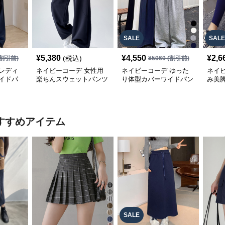
SALE
SALE
¥
5,380
¥
4,550
¥
2,6
(税込)
割引前)
¥
5060
(割引前)
レディ
ネイビーコーデ 女性用
ネイビーコーデ ゆった
ネイ
イドパ
楽ちんスウェットパンツ
り体型カバーワイドパン
み美
 体型カ
ゆったりワイド
ツ
レデ
すすめアイテム
SALE