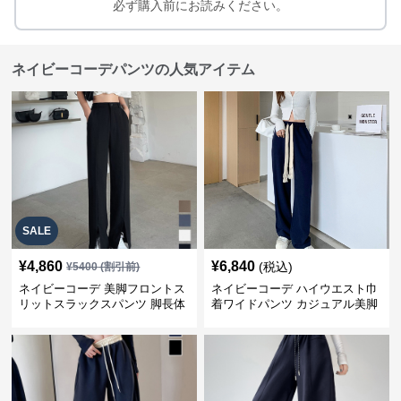
必ず購入前にお読みください。
ネイビーコーデパンツの人気アイテム
SALE
¥
4,860
¥
6,840
(税込)
¥
5400
(割引前)
ネイビーコーデ 美脚フロントス
ネイビーコーデ ハイウエスト巾
リットスラックスパンツ 脚長体
着ワイドパンツ カジュアル美脚
型カバー
パンツ