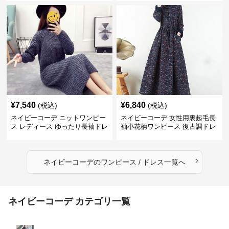
¥
7,540
¥
6,840
(税込)
(税込)
ネイビーコーデ ニットワンピー
ネイビーコーデ 女性用裏起毛長
ス レディース ゆったり長袖ドレ
袖小花柄ワンピース 復古調ドレ
ス 春秋用
ス
›
ネイビーコーデ
の
ワンピース / ドレス
一覧へ
ネイビーコーデ カテゴリ一覧