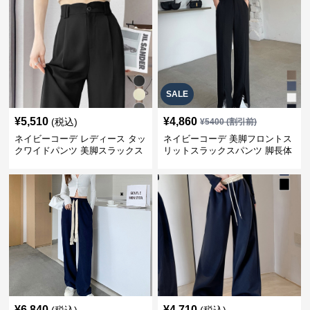
SALE
¥
5,510
¥
4,860
(税込)
¥
5400
(割引前)
ネイビーコーデ レディース タッ
ネイビーコーデ 美脚フロントス
クワイドパンツ 美脚スラックス
リットスラックスパンツ 脚長体
夏
型カバー
¥
6,840
¥
4,710