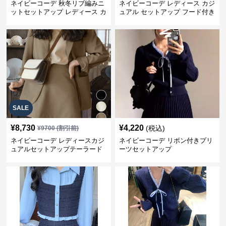
ネイビーコーデ 秋冬リブ編みニ
ネイビーコーデ レディース カジ
ットセットアップ レディース カ
ュアル セットアップ フード付き
ジュアル
スウェット3点セット
SALE
¥
8,730
¥
4,220
(税込)
¥
9700
(割引前)
ネイビーコーデ レディースカジ
ネイビーコーデ リボン付きプリ
ュアルセットアップテーラード
ーツセットアップ
上下スーツ