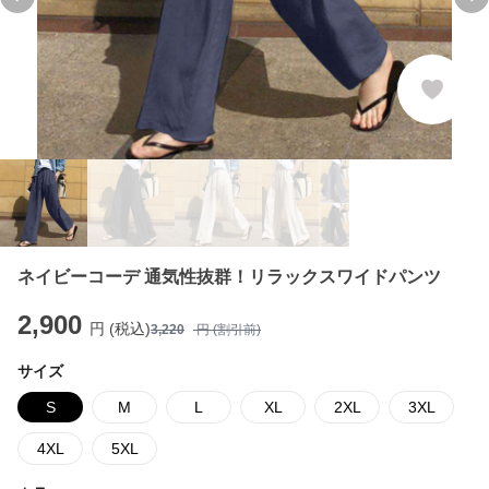
Previous slide
Ne
ネイビーコーデ 通気性抜群！リラックスワイドパンツ
2,900
円 (税込)
3,220
円 (割引前)
サイズ
S
M
L
XL
2XL
3XL
4XL
5XL