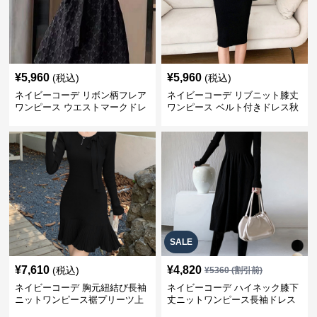
¥
5,960
¥
5,960
(税込)
(税込)
ネイビーコーデ リボン柄フレア
ネイビーコーデ リブニット膝丈
ワンピース ウエストマークドレ
ワンピース ベルト付きドレス秋
ス
冬
SALE
¥
7,610
¥
4,820
(税込)
¥
5360
(割引前)
ネイビーコーデ 胸元紐結び長袖
ネイビーコーデ ハイネック膝下
ニットワンピース裾プリーツ上
丈ニットワンピース長袖ドレス
品