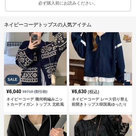
必ず購入前にお読みください。
ネイビーコーデトップスの人気アイテム
SALE
¥
6,040
¥
6,630
(税込)
¥
6710
(割引前)
ネイビーコーデ 幾何柄編みニッ
ネイビーコーデ レース切り替え
トカーディガン トップス 北欧風
前開きトップス韓国風ゆったり
パーカー