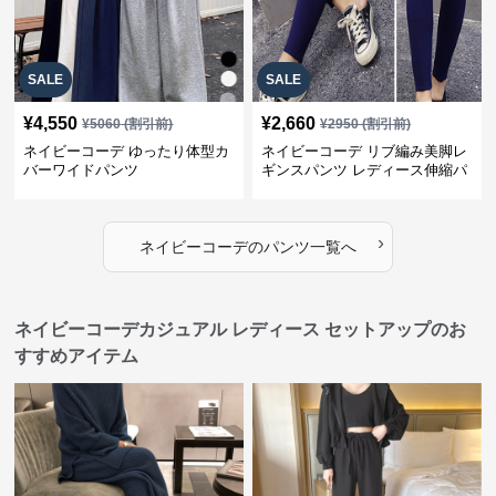
SALE
SALE
¥
4,550
¥
2,660
¥
5060
(割引前)
¥
2950
(割引前)
ネイビーコーデ ゆったり体型カ
ネイビーコーデ リブ編み美脚レ
バーワイドパンツ
ギンスパンツ レディース伸縮パ
ンツ
›
ネイビーコーデ
の
パンツ
一覧へ
ネイビーコーデカジュアル レディース セットアップのお
すすめアイテム