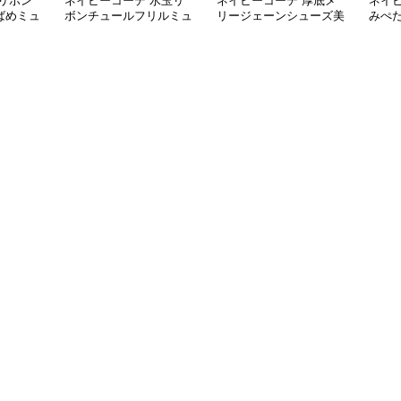
リボン
ネイビーコーデ 水玉リ
ネイビーコーデ 厚底メ
ネイ
ばめミュ
ボンチュールフリルミュ
リージェーンシューズ美
みぺ
ールシューズ
脚ストラップローファー
ーズ