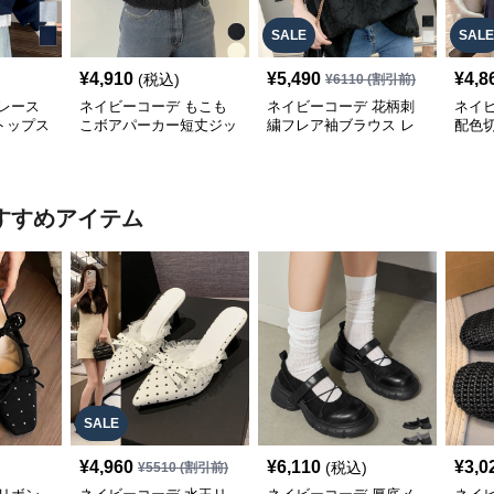
SALE
SALE
¥
4,910
¥
5,490
¥
4,8
(税込)
¥
6110
(割引前)
レース
ネイビーコーデ もこも
ネイビーコーデ 花柄刺
ネイ
トップス
こボアパーカー短丈ジッ
繍フレア袖ブラウス レ
配色
パーカー
プアップトップス
ディーストップス
レデ
すすめアイテム
SALE
¥
4,960
¥
6,110
¥
3,0
(税込)
¥
5510
(割引前)