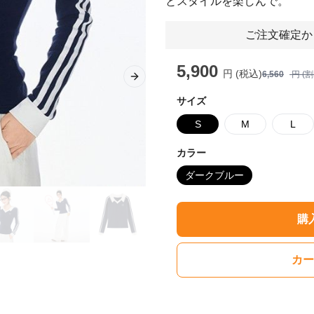
とスタイルを楽しんで。
ご注文確定か
5,900
円 (税込)
6,560
円 (
Next slide
サイズ
S
M
L
カラー
ダークブルー
購
カー