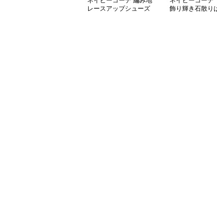
ネイビーコーデ 編み地
ネイビーコーデ 
レースアップシューズ
飾り輝き石散り
厚底 軽量 疲れにくい運
ールシューズ
動靴