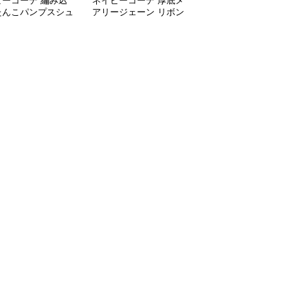
ビーコーデ 編み込
ネイビーコーデ 厚底メ
ネイビーコーデ 厚底ロ
たんこパンプスシュ
アリージェーン リボン
ーファー レディース バ
春夏レディース
付きシューズ
ックル付きシューズ