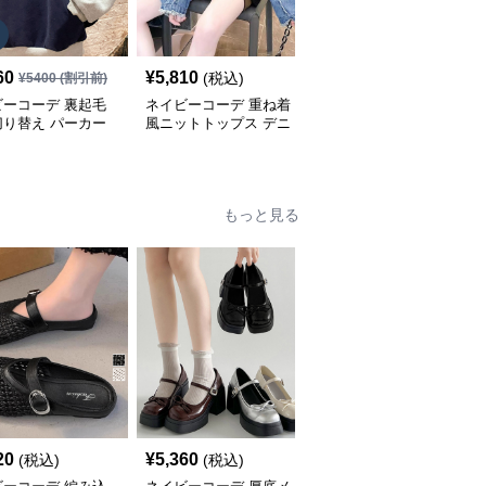
60
¥
5,810
¥
5,380
(税込)
(税込)
¥
5400
(割引前)
ビーコーデ 裏起毛
ネイビーコーデ 重ね着
ネイビーコーデ ケーブ
切り替え パーカー
風ニットトップス デニ
ル編みドルマンスリーブ
ィース トップス
ム袖切り替えプルオーバ
トップス
ー
もっと見る
SALE
20
¥
5,360
¥
4,850
(税込)
(税込)
¥
5390
(割引前)