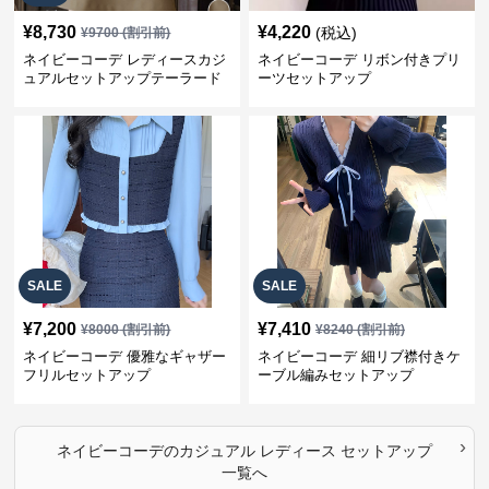
¥
8,730
¥
4,220
(税込)
¥
9700
(割引前)
ネイビーコーデ レディースカジ
ネイビーコーデ リボン付きプリ
ュアルセットアップテーラード
ーツセットアップ
上下スーツ
SALE
SALE
¥
7,200
¥
7,410
¥
8000
(割引前)
¥
8240
(割引前)
ネイビーコーデ 優雅なギャザー
ネイビーコーデ 細リブ襟付きケ
フリルセットアップ
ーブル編みセットアップ
›
ネイビーコーデ
の
カジュアル レディース セットアップ
一覧へ