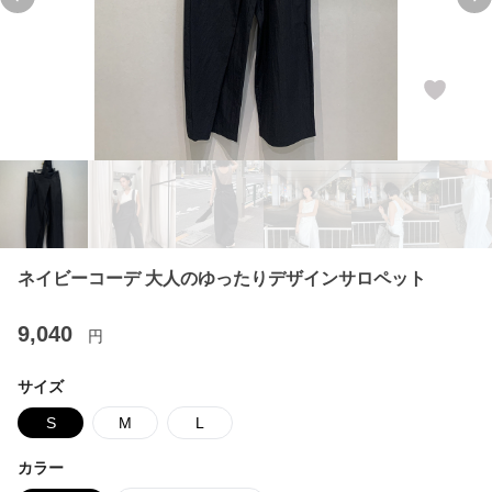
Previous slide
Ne
ネイビーコーデ 大人のゆったりデザインサロペット
9,040
円
サイズ
S
M
L
カラー