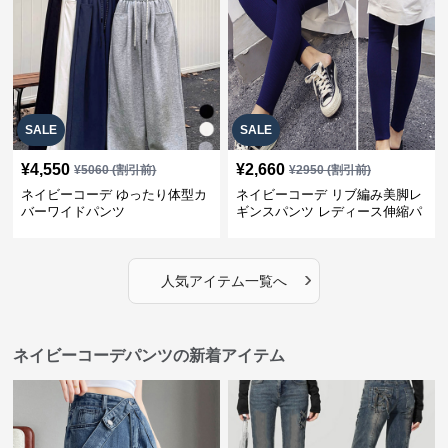
SALE
SALE
¥
4,550
¥
2,660
¥
5060
(割引前)
¥
2950
(割引前)
ネイビーコーデ ゆったり体型カ
ネイビーコーデ リブ編み美脚レ
バーワイドパンツ
ギンスパンツ レディース伸縮パ
ンツ
›
人気アイテム一覧へ
ネイビーコーデパンツの新着アイテム