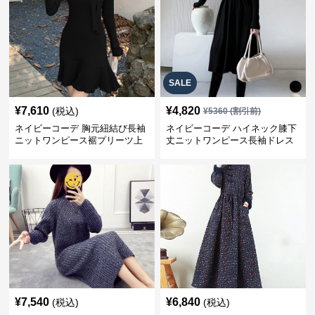
SALE
¥
7,610
¥
4,820
(税込)
¥
5360
(割引前)
ネイビーコーデ 胸元紐結び長袖
ネイビーコーデ ハイネック膝下
ニットワンピース裾プリーツ上
丈ニットワンピース長袖ドレス
品
¥
7,540
¥
6,840
(税込)
(税込)