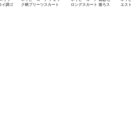
ロイ調ゴ
ク柄プリーツスカート
ロングスカート 後ろス
エス
グ丈スカ
ミニ丈 全8色
リット入り
ト 紐