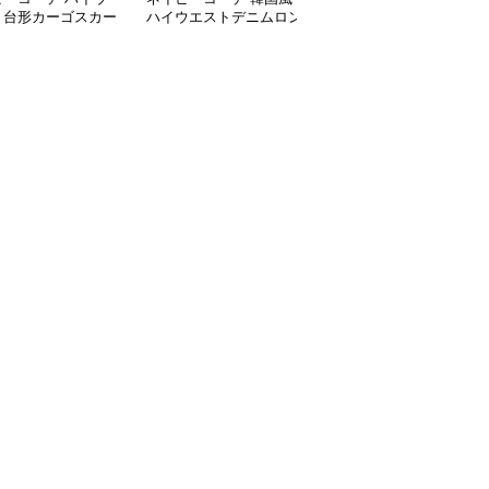
ト台形カーゴスカー
ハイウエストデニムロン
層スカート 韓国風ロン
調整ミニ丈
グスカート レディース
グ丈ティアード