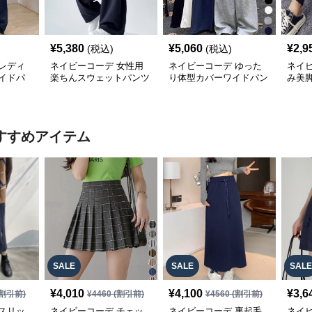
¥
5,380
¥
5,060
¥
2,9
(税込)
(税込)
レディ
ネイビーコーデ 女性用
ネイビーコーデ ゆった
ネイ
イドパ
楽ちんスウェットパンツ
り体型カバーワイドパン
み美
 体型カ
ゆったりワイド
ツ
レデ
すすめアイテム
SALE
SALE
SALE
¥
4,010
¥
4,100
¥
3,6
割引前)
¥
4460
(割引前)
¥
4560
(割引前)
スリッ
ネイビーコーデ チェッ
ネイビーコーデ 裏起毛
ネイ