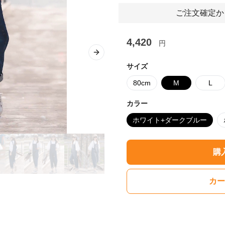
ご注文確定か
4,420
円
Next slide
サイズ
80cm
M
L
カラー
ホワイト+ダークブルー
購
カー