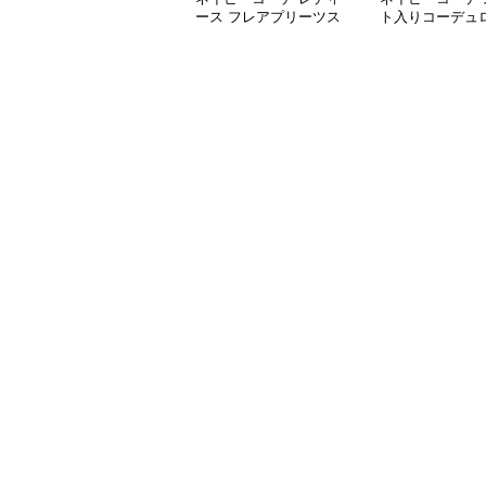
ース フレアプリーツス
ト入りコーデュ
カート 体型カバー ゴム
ムウエストロン
ウエスト 紺色 ロングス
ート
カート