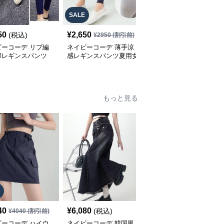
SALE
SALE
50
¥
2,650
¥
2,900
(税込)
¥
2950
(割引前)
¥
3220
(割引前)
ビーコーデ リブ編
ネイビーコーデ 薄手涼
ネイビーコーデ サイド
脚レギンスパンツ
感レギンスパンツ夏用女
スリット リブレギンス
ィース伸縮パンツ
性向け七分丈
パンツ 美脚 韓国風
もっと見る
40
¥
6,080
¥
7,760
(税込)
(税込)
¥
4040
(割引前)
ビーコーデ ハイウ
ネイビーコーデ 韓国風
ネイビーコーデ 五段階