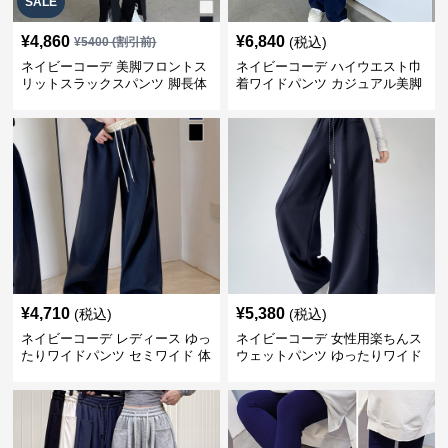
SALE
¥
4,860
¥
6,840
(税込)
¥
5400
(割引前)
ネイビーコーデ 美脚フロントス
ネイビーコーデ ハイウエスト巾
リットスラックスパンツ 脚長体
着ワイドパンツ カジュアル美脚
型カバー
パンツ
¥
4,710
¥
5,380
(税込)
(税込)
ネイビーコーデ レディース ゆっ
ネイビーコーデ 女性用楽ちんス
たりワイドパンツ セミワイド 体
ウェットパンツ ゆったりワイド
型カバー