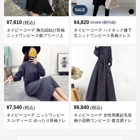
SALE
¥
7,610
¥
4,820
(税込)
¥
5360
(割引前)
ネイビーコーデ 胸元紐結び長袖
ネイビーコーデ ハイネック膝下
ニットワンピース裾プリーツ上
丈ニットワンピース長袖ドレス
品
¥
7,540
¥
6,840
(税込)
(税込)
ネイビーコーデ ニットワンピー
ネイビーコーデ 女性用裏起毛長
ス レディース ゆったり長袖ドレ
袖小花柄ワンピース 復古調ドレ
ス 春秋用
ス