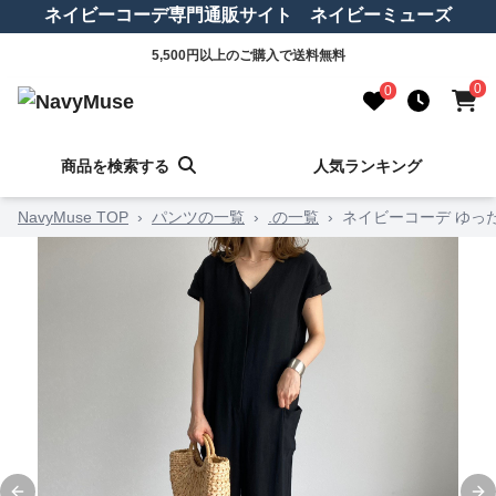
ネイビーコーデ専門通販サイト ネイビーミューズ
5,500円以上のご購入で送料無料
0
0
商品を検索する
人気ランキング
NavyMuse TOP
›
パンツの一覧
›
.の一覧
›
ネイビーコーデ ゆっ