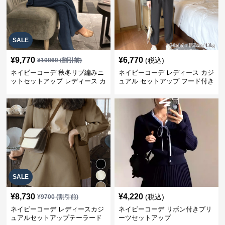
SALE
¥
9,770
¥
6,770
(税込)
¥
10860
(割引前)
ネイビーコーデ 秋冬リブ編みニ
ネイビーコーデ レディース カジ
ットセットアップ レディース カ
ュアル セットアップ フード付き
ジュアル
スウェット3点セット
SALE
¥
8,730
¥
4,220
(税込)
¥
9700
(割引前)
ネイビーコーデ レディースカジ
ネイビーコーデ リボン付きプリ
ュアルセットアップテーラード
ーツセットアップ