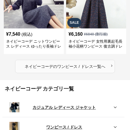
SALE
¥
7,540
¥
6,160
(税込)
¥
6840
(割引前)
ネイビーコーデ ニットワンピー
ネイビーコーデ 女性用裏起毛長
ス レディース ゆったり長袖ドレ
袖小花柄ワンピース 復古調ドレ
ス 春秋用
ス
›
ネイビーコーデ
の
ワンピース / ドレス
一覧へ
ネイビーコーデ カテゴリ一覧
カジュアル レディース ジャケット
ワンピース / ドレス