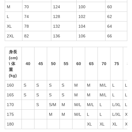
M
70
124
100
60
L
74
128
102
62
XL
78
132
104
64
2XL
82
136
106
66
身長
(cm)
\ 体
40
45
50
55
60
65
70
75
80
重
(kg)
160
S
S
S
S
M
M
M/L
L
L/X
165
S
S
S
S
M
M
M/L
L
L/X
170
S
S/M
M
M/L
M/L
L
L/XL
L/X
175
M
M
M/L
L
L
L/XL
XL
180
XL
XL
XL
XL