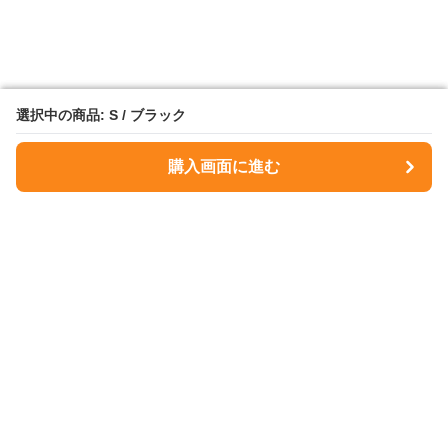
選択中の商品: S / ブラック
選択中の商品: S / ブラック
購入画面に進む
購入画面に進む
NavyMuse
について