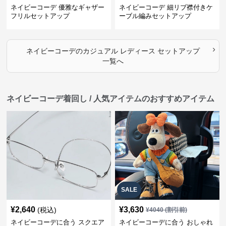
ネイビーコーデ 優雅なギャザー
ネイビーコーデ 細リブ襟付きケ
フリルセットアップ
ーブル編みセットアップ
›
ネイビーコーデ
の
カジュアル レディース セットアップ
一覧へ
ネイビーコーデ着回し / 人気アイテムのおすすめアイテム
SALE
¥
2,640
¥
3,630
(税込)
¥
4040
(割引前)
ネイビーコーデに合う スクエア
ネイビーコーデに合う おしゃれ