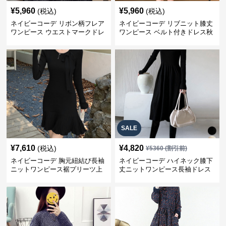
¥
5,960
¥
5,960
(税込)
(税込)
ネイビーコーデ リボン柄フレア
ネイビーコーデ リブニット膝丈
ワンピース ウエストマークドレ
ワンピース ベルト付きドレス秋
ス
冬
SALE
¥
7,610
¥
4,820
(税込)
¥
5360
(割引前)
ネイビーコーデ 胸元紐結び長袖
ネイビーコーデ ハイネック膝下
ニットワンピース裾プリーツ上
丈ニットワンピース長袖ドレス
品