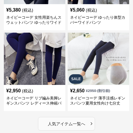
¥
5,380
¥
5,060
(税込)
(税込)
ネイビーコーデ 女性用楽ちんス
ネイビーコーデ ゆったり体型カ
ウェットパンツ ゆったりワイド
バーワイドパンツ
SALE
¥
2,950
¥
2,650
(税込)
¥
2950
(割引前)
ネイビーコーデ リブ編み美脚レ
ネイビーコーデ 薄手涼感レギン
ギンスパンツ レディース伸縮パ
スパンツ夏用女性向け七分丈
ンツ
›
人気アイテム一覧へ