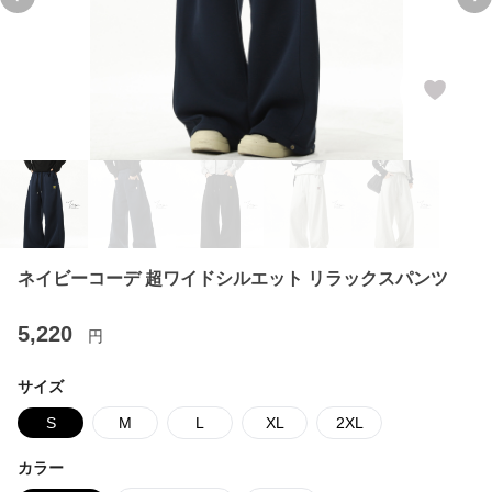
Previous slide
Ne
ネイビーコーデ 超ワイドシルエット リラックスパンツ
5,220
円
サイズ
S
M
L
XL
2XL
カラー