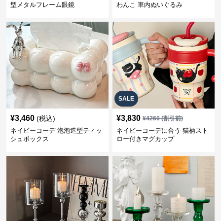
型メタルフレーム眼鏡
わんこ 車内ぬいぐるみ
SALE
¥
3,460
¥
3,830
(税込)
¥
4260
(割引前)
ネイビーコーデ 泡泡造型ティッ
ネイビーコーデに合う 猫柄スト
シュボックス
ロー付きマグカップ