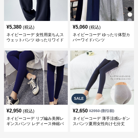
¥
5,380
¥
5,060
(税込)
(税込)
ネイビーコーデ 女性用楽ちんス
ネイビーコーデ ゆったり体型カ
ウェットパンツ ゆったりワイド
バーワイドパンツ
SALE
¥
2,950
¥
2,650
(税込)
¥
2950
(割引前)
ネイビーコーデ リブ編み美脚レ
ネイビーコーデ 薄手涼感レギン
ギンスパンツ レディース伸縮パ
スパンツ夏用女性向け七分丈
ンツ