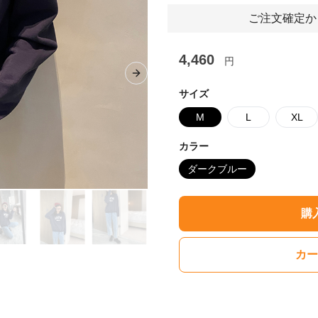
ご注文確定か
4,460
円
Next slide
サイズ
M
L
XL
カラー
ダークブルー
購
カー