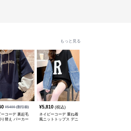
もっと見る
SALE
60
¥
5,810
¥
4,840
(税込)
¥
5400
(割引前)
¥
5380
(割引前)
ビーコーデ 裏起毛
ネイビーコーデ 重ね着
ネイビーコーデ ケーブ
切り替え パーカー
風ニットトップス デニ
ル編みドルマンスリーブ
ィース トップス
ム袖切り替えプルオーバ
トップス
ー