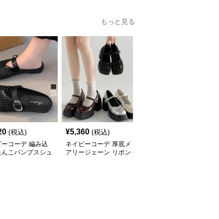
もっと見る
SALE
20
¥
5,360
¥
4,850
(税込)
(税込)
¥
5390
(割引前)
ビーコーデ 編み込
ネイビーコーデ 厚底メ
ネイビーコーデ 厚底ロ
たんこパンプスシュ
アリージェーン リボン
ーファー レディース バ
春夏レディース
付きシューズ
ックル付きシューズ