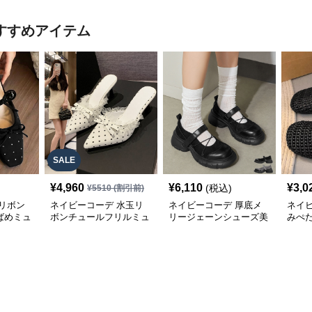
すすめアイテム
SALE
¥
4,960
¥
6,110
¥
3,0
(税込)
¥
5510
(割引前)
リボン
ネイビーコーデ 水玉リ
ネイビーコーデ 厚底メ
ネイ
ばめミュ
ボンチュールフリルミュ
リージェーンシューズ美
みぺ
ールシューズ
脚ストラップローファー
ーズ