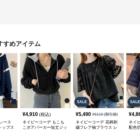
すすめアイテム
SALE
SALE
¥
4,910
¥
5,490
¥
4,8
(税込)
¥
6110
(割引前)
レース
ネイビーコーデ もこも
ネイビーコーデ 花柄刺
ネイ
トップス
こボアパーカー短丈ジッ
繍フレア袖ブラウス レ
配色
パーカー
プアップトップス
ディーストップス
レデ