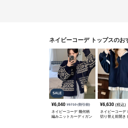
ネイビーコーデ
トップス
のお
SALE
¥
6,040
¥
6,630
(税込)
¥
6710
(割引前)
ネイビーコーデ 幾何柄
ネイビーコーデ 
編みニットカーディガン
切り替え前開き
トップス 北欧風
韓国風ゆったり