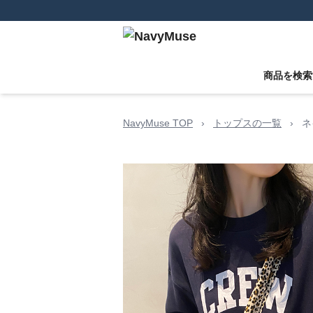
商品を検索
NavyMuse TOP
›
トップスの一覧
›
ネ