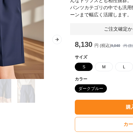
んなトップスとも相性抜群。
パンツカテゴリの中でも汎用
ーンまで幅広く活躍します。
ご注文確定か
Next slide
8,130
円 (税込)
9,040
円 (
サイズ
S
M
L
カラー
ダークブルー
購
カー