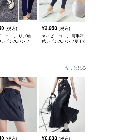
SALE
50
¥
2,950
¥
2,900
(税込)
(税込)
¥
3220
(割引前)
ビーコーデ リブ編
ネイビーコーデ 薄手涼
ネイビーコーデ サイド
脚レギンスパンツ
感レギンスパンツ夏用女
スリット リブレギンス
ィース伸縮パンツ
性向け七分丈
パンツ 美脚 韓国風
もっと見る
40
¥
6,080
¥
7,760
(税込)
(税込)
(税込)