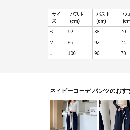
サイ
バスト
バスト
ウ
ズ
(cm)
(cm)
(cm
S
92
88
70
M
96
92
74
L
100
96
78
ネイビーコーデ
パンツ
のおす