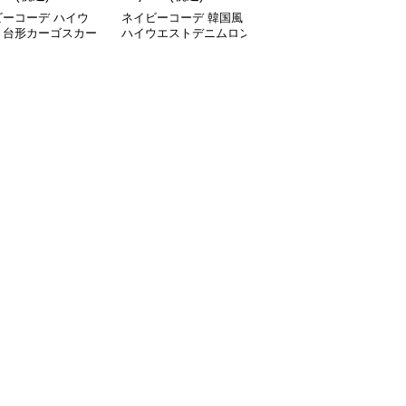
ビーコーデ ハイウ
ネイビーコーデ 韓国風
ネイビーコーデ 五段階
ト台形カーゴスカー
ハイウエストデニムロン
層スカート 韓国風ロン
調整ミニ丈
グスカート レディース
グ丈ティアード