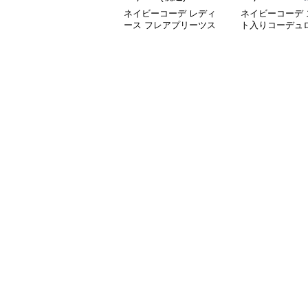
ネイビーコーデ レディ
ネイビーコーデ 
ース フレアプリーツス
ト入りコーデュ
カート 体型カバー ゴム
ムウエストロン
ウエスト 紺色 ロングス
ート
カート