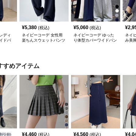
¥
5,380
¥
5,060
¥
2,9
(税込)
(税込)
レディ
ネイビーコーデ 女性用
ネイビーコーデ ゆった
ネイ
イドパ
楽ちんスウェットパンツ
り体型カバーワイドパン
み美
 体型カ
ゆったりワイド
ツ
レデ
すすめアイテム
¥
4,460
¥
4,560
¥
4,0
(税込)
(税込)
割引前)