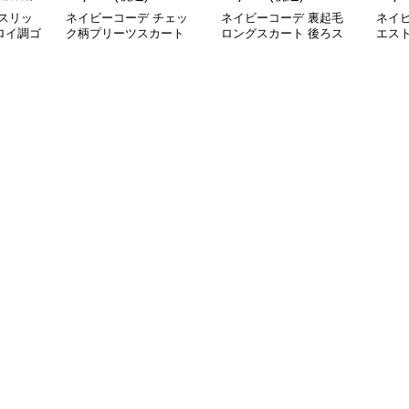
スリッ
ネイビーコーデ チェッ
ネイビーコーデ 裏起毛
ネイ
ロイ調ゴ
ク柄プリーツスカート
ロングスカート 後ろス
エス
グ丈スカ
ミニ丈 全8色
リット入り
ト 紐