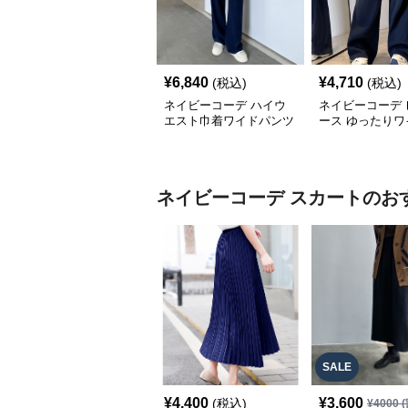
¥
6,840
¥
4,710
(税込)
(税込)
ネイビーコーデ ハイウ
ネイビーコーデ 
エスト巾着ワイドパンツ
ース ゆったりワ
カジュアル美脚パンツ
ンツ セミワイド
バー
ネイビーコーデ
スカート
のお
SALE
¥
4,400
¥
3,600
(税込)
¥
4000
(