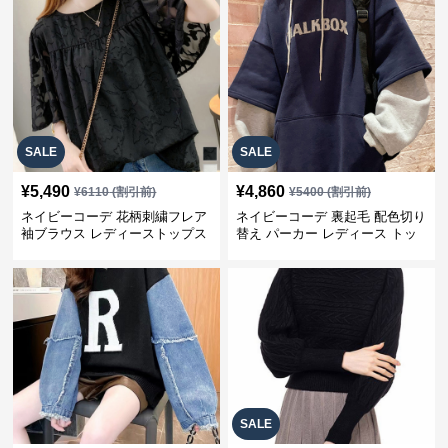
SALE
SALE
¥
5,490
¥
4,860
¥
6110
(割引前)
¥
5400
(割引前)
ネイビーコーデ 花柄刺繍フレア
ネイビーコーデ 裏起毛 配色切り
袖ブラウス レディーストップス
替え パーカー レディース トッ
プス
SALE