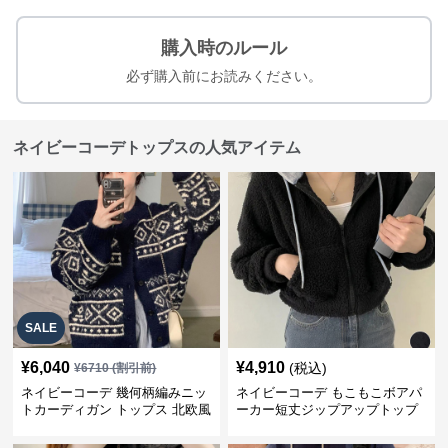
購入時のルール
必ず購入前にお読みください。
ネイビーコーデトップスの人気アイテム
SALE
¥
6,040
¥
4,910
(税込)
¥
6710
(割引前)
ネイビーコーデ 幾何柄編みニッ
ネイビーコーデ もこもこボアパ
トカーディガン トップス 北欧風
ーカー短丈ジップアップトップ
ス