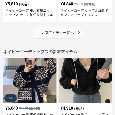
¥
5,810
¥
4,840
(税込)
¥
5380
(割引前)
ネイビーコーデ 重ね着風ニット
ネイビーコーデ ケーブル編みド
トップス デニム袖切り替えプル
ルマンスリーブトップス
オーバー
›
人気アイテム一覧へ
ネイビーコーデトップスの新着アイテム
SALE
¥
6,040
¥
4,910
(税込)
¥
6710
(割引前)
ネイビーコーデ 幾何柄編みニッ
ネイビーコーデ もこもこボアパ