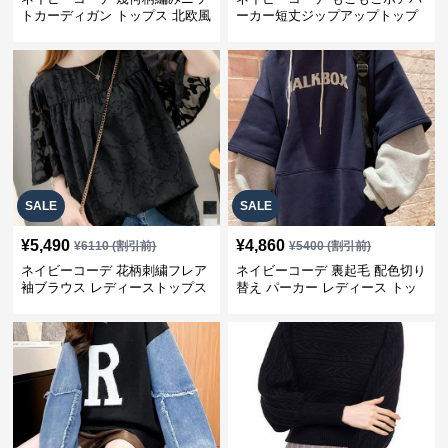
トカーディガン トップス 北欧風
ーカー短丈ジップアップトップ
ス
SALE
SALE
¥
5,490
¥
4,860
¥
6110
(割引前)
¥
5400
(割引前)
ネイビーコーデ 花柄刺繍フレア
ネイビーコーデ 裏起毛 配色切り
袖ブラウス レディーストップス
替え パーカー レディース トッ
プス