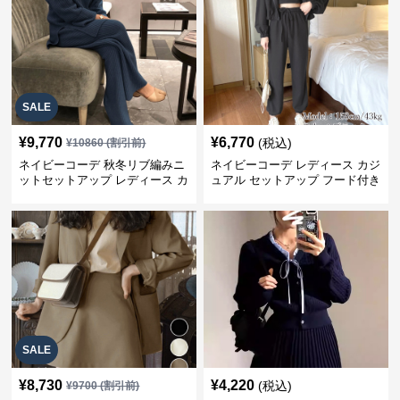
SALE
¥
9,770
¥
6,770
(税込)
¥
10860
(割引前)
ネイビーコーデ 秋冬リブ編みニ
ネイビーコーデ レディース カジ
ットセットアップ レディース カ
ュアル セットアップ フード付き
ジュアル
スウェット3点セット
SALE
¥
8,730
¥
4,220
(税込)
¥
9700
(割引前)