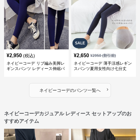
SALE
¥
2,950
¥
2,650
(税込)
¥
2950
(割引前)
ネイビーコーデ リブ編み美脚レ
ネイビーコーデ 薄手涼感レギン
ギンスパンツ レディース伸縮パ
スパンツ夏用女性向け七分丈
ンツ
›
ネイビーコーデ
の
パンツ
一覧へ
ネイビーコーデカジュアル レディース セットアップのお
すすめアイテム