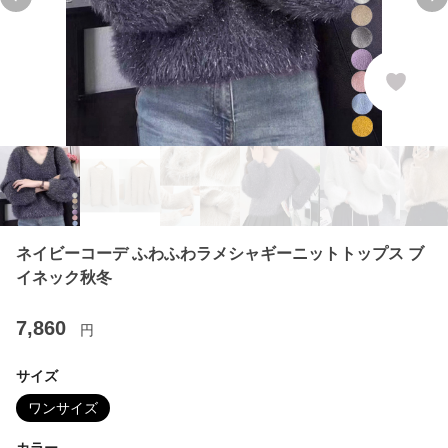
Previous slide
Ne
ネイビーコーデ ふわふわラメシャギーニットトップス ブ
イネック秋冬
7,860
円
サイズ
ワンサイズ