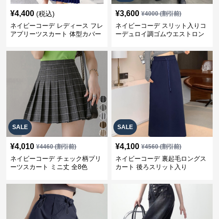
¥
4,400
¥
3,600
(税込)
¥
4000
(割引前)
ネイビーコーデ レディース フレ
ネイビーコーデ スリット入りコ
アプリーツスカート 体型カバー
ーデュロイ調ゴムウエストロン
ゴムウエスト 紺色 ロングスカー
グ丈スカート
ト
SALE
SALE
¥
4,010
¥
4,100
¥
4460
(割引前)
¥
4560
(割引前)
ネイビーコーデ チェック柄プリ
ネイビーコーデ 裏起毛ロングス
ーツスカート ミニ丈 全8色
カート 後ろスリット入り