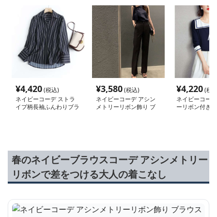
¥
4,420
¥
3,580
¥
4,220
(税込)
(税込)
(税込
ネイビーコーデ ストラ
ネイビーコーデ アシン
ネイビーコーデ
イプ柄長袖ふんわりブラ
メトリーリボン飾り ブ
ーリボン付きフ
ウス
ラウス
ブラウス
春のネイビーブラウスコーデ アシンメトリー
リボンで差をつける大人の着こなし