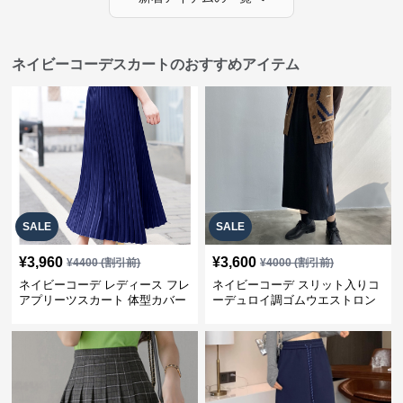
ネイビーコーデスカートのおすすめアイテム
SALE
SALE
¥
3,960
¥
3,600
¥
4400
(割引前)
¥
4000
(割引前)
ネイビーコーデ レディース フレ
ネイビーコーデ スリット入りコ
アプリーツスカート 体型カバー
ーデュロイ調ゴムウエストロン
ゴムウエスト 紺色 ロングスカー
グ丈スカート
ト