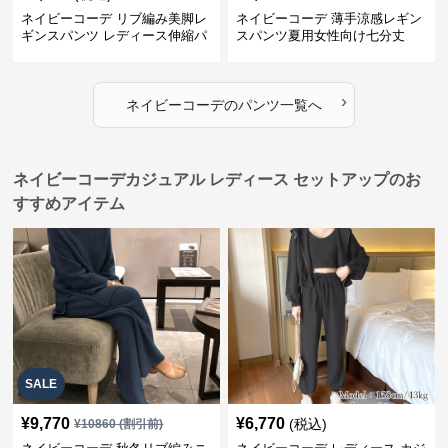
ネイビーコーデ リブ編み美脚レ
ネイビーコーデ 薄手涼感レギン
ギンスパンツ レディース伸縮パ
スパンツ夏用女性向け七分丈
ンツ
›
ネイビーコーデ
の
パンツ
一覧へ
ネイビーコーデカジュアル レディース セットアップのお
すすめアイテム
SALE
¥
9,770
¥
6,770
(税込)
¥
10860
(割引前)