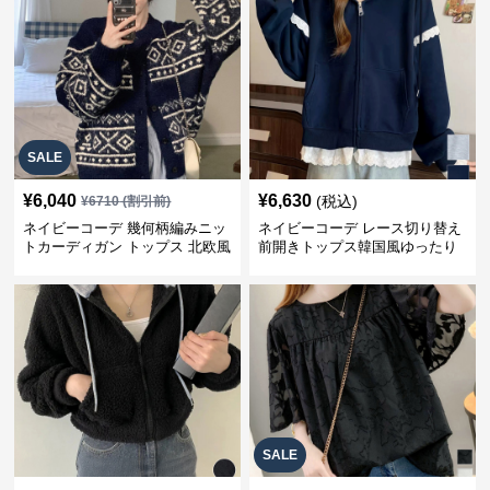
SALE
¥
6,040
¥
6,630
(税込)
¥
6710
(割引前)
ネイビーコーデ 幾何柄編みニッ
ネイビーコーデ レース切り替え
トカーディガン トップス 北欧風
前開きトップス韓国風ゆったり
パーカー
SALE