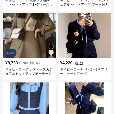
ネイビーコーデ 秋冬リブ編みニ
ネイビーコーデ レディース カジ
ットセットアップ レディース カ
ュアル セットアップ フード付き
ジュアル
スウェット3点セット
SALE
¥
8,730
¥
4,220
(税込)
¥
9700
(割引前)
ネイビーコーデ レディースカジ
ネイビーコーデ リボン付きプリ
ュアルセットアップテーラード
ーツセットアップ
上下スーツ