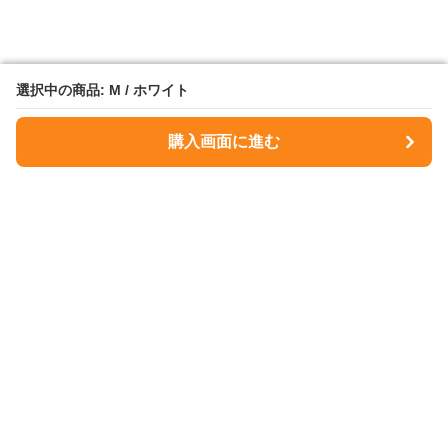
選択中の商品: M / ホワイト
選択中の商品: M / ホワイト
購入画面に進む
購入画面に進む
NavyMuse
について