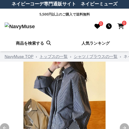
ネイビーコーデ専門通販サイト ネイビーミューズ
5,500円以上のご購入で送料無料
0
0
商品を検索する
人気ランキング
NavyMuse TOP
›
トップスの一覧
›
シャツ / ブラウスの一覧
›
ネ