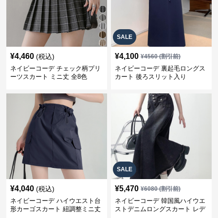
SALE
¥
4,460
¥
4,100
(税込)
¥
4560
(割引前)
ネイビーコーデ チェック柄プリ
ネイビーコーデ 裏起毛ロングス
ーツスカート ミニ丈 全8色
カート 後ろスリット入り
SALE
¥
4,040
¥
5,470
(税込)
¥
6080
(割引前)
ネイビーコーデ ハイウエスト台
ネイビーコーデ 韓国風ハイウエ
形カーゴスカート 紐調整ミニ丈
ストデニムロングスカート レデ
ィース