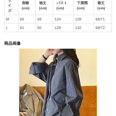
サ
肩幅
袖丈
バスト
下摆围
着丈
イ
(cm)
(cm)
(cm)
(cm)
(cm)
ズ
M
60
49
124
128
68/71
L
61
50
128
132
69/72
商品画像