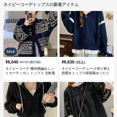
ネイビーコーデトップスの新着アイテム
SALE
¥
6,040
¥
6,630
(税込)
¥
6710
(割引前)
ネイビーコーデ 幾何柄編みニッ
ネイビーコーデ レース切り替え
トカーディガン トップス 北欧風
前開きトップス韓国風ゆったり
パーカー