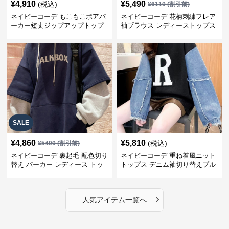
¥
4,910
¥
5,490
(税込)
¥
6110
(割引前)
ネイビーコーデ もこもこボアパ
ネイビーコーデ 花柄刺繍フレア
ーカー短丈ジップアップトップ
袖ブラウス レディーストップス
ス
SALE
¥
4,860
¥
5,810
(税込)
¥
5400
(割引前)
ネイビーコーデ 裏起毛 配色切り
ネイビーコーデ 重ね着風ニット
替え パーカー レディース トッ
トップス デニム袖切り替えプル
プス
オーバー
›
人気アイテム一覧へ