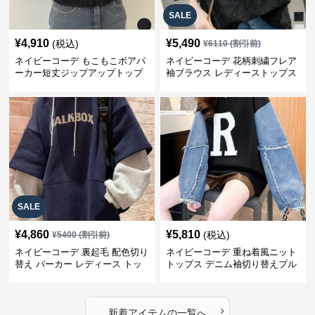
SALE
¥
4,910
¥
5,490
(税込)
¥
6110
(割引前)
ネイビーコーデ もこもこボアパ
ネイビーコーデ 花柄刺繍フレア
ーカー短丈ジップアップトップ
袖ブラウス レディーストップス
ス
SALE
¥
4,860
¥
5,810
(税込)
¥
5400
(割引前)
ネイビーコーデ 裏起毛 配色切り
ネイビーコーデ 重ね着風ニット
替え パーカー レディース トッ
トップス デニム袖切り替えプル
プス
オーバー
›
新着アイテムの一覧へ