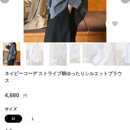
Previous slide
Ne
ネイビーコーデ ストライプ柄ゆったりシルエットブラウ
ス
4,680
円
サイズ
M
L