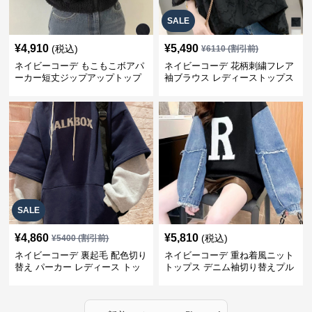
SALE
¥
4,910
¥
5,490
(税込)
¥
6110
(割引前)
ネイビーコーデ もこもこボアパ
ネイビーコーデ 花柄刺繍フレア
ーカー短丈ジップアップトップ
袖ブラウス レディーストップス
ス
SALE
¥
4,860
¥
5,810
(税込)
¥
5400
(割引前)
ネイビーコーデ 裏起毛 配色切り
ネイビーコーデ 重ね着風ニット
替え パーカー レディース トッ
トップス デニム袖切り替えプル
プス
オーバー