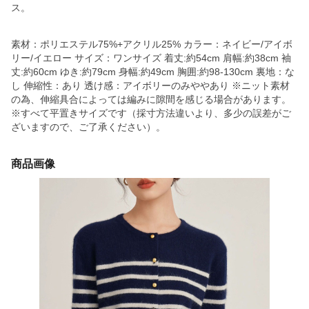
ス。
素材：ポリエステル75%+アクリル25% カラー：ネイビー/アイボ
リー/イエロー サイズ：ワンサイズ 着丈:約54cm 肩幅:約38cm 袖
丈:約60cm ゆき:約79cm 身幅:約49cm 胸囲:約98-130cm 裏地：な
し 伸縮性：あり 透け感：アイボリーのみややあり ※ニット素材
の為、伸縮具合によっては編みに隙間を感じる場合があります。
※すべて平置きサイズです（採寸方法違いより、多少の誤差がご
ざいますので、ご了承ください）。
商品画像