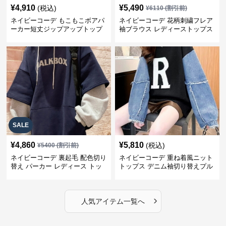
¥
4,910
¥
5,490
(税込)
¥
6110
(割引前)
ネイビーコーデ もこもこボアパ
ネイビーコーデ 花柄刺繍フレア
ーカー短丈ジップアップトップ
袖ブラウス レディーストップス
ス
SALE
¥
4,860
¥
5,810
(税込)
¥
5400
(割引前)
ネイビーコーデ 裏起毛 配色切り
ネイビーコーデ 重ね着風ニット
替え パーカー レディース トッ
トップス デニム袖切り替えプル
プス
オーバー
›
人気アイテム一覧へ