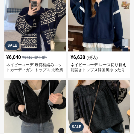
SALE
¥
6,040
¥
6,630
(税込)
¥
6710
(割引前)
ネイビーコーデ 幾何柄編みニッ
ネイビーコーデ レース切り替え
トカーディガン トップス 北欧風
前開きトップス韓国風ゆったり
パーカー
SALE