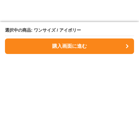
選択中の商品: ワンサイズ / アイボリー
選択中の商品: ワンサイズ / アイボリー
購入画面に進む
購入画面に進む
NavyMuse
について