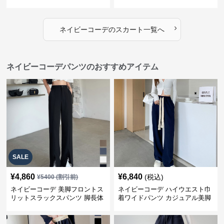
ィース
›
ネイビーコーデ
の
スカート
一覧へ
ネイビーコーデパンツのおすすめアイテム
SALE
¥
4,860
¥
6,840
(税込)
¥
5400
(割引前)
ネイビーコーデ 美脚フロントス
ネイビーコーデ ハイウエスト巾
リットスラックスパンツ 脚長体
着ワイドパンツ カジュアル美脚
型カバー
パンツ