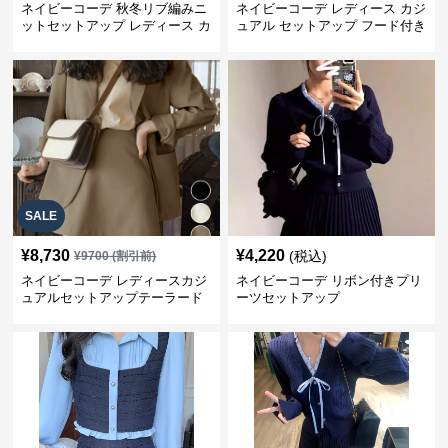
ネイビーコーデ 秋冬リブ編みニ
ネイビーコーデ レディース カジ
ットセットアップ レディース カ
ュアル セットアップ フード付き
ジュアル
スウェット3点セット
SALE
¥
8,730
¥
4,220
(税込)
¥
9700
(割引前)
ネイビーコーデ レディースカジ
ネイビーコーデ リボン付きプリ
ュアルセットアップテーラード
ーツセットアップ
上下スーツ