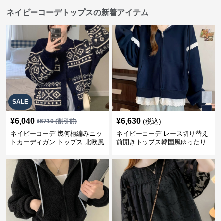
ネイビーコーデトップスの新着アイテム
SALE
¥
6,040
¥
6,630
(税込)
¥
6710
(割引前)
ネイビーコーデ 幾何柄編みニッ
ネイビーコーデ レース切り替え
トカーディガン トップス 北欧風
前開きトップス韓国風ゆったり
パーカー