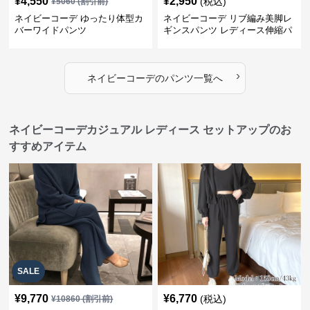
¥
4,550
¥
2,950
(税込)
¥
5060
(割引前)
ネイビーコーデ ゆったり体型カ
ネイビーコーデ リブ編み美脚レ
バーワイドパンツ
ギンスパンツ レディース伸縮パ
ンツ
›
ネイビーコーデ
の
パンツ
一覧へ
ネイビーコーデカジュアル レディース セットアップのお
すすめアイテム
SALE
¥
9,770
¥
6,770
(税込)
¥
10860
(割引前)