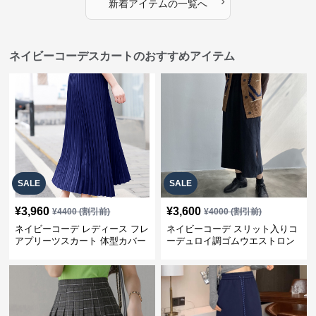
›
新着アイテムの一覧へ
ネイビーコーデスカートのおすすめアイテム
SALE
SALE
¥
3,960
¥
3,600
¥
4400
(割引前)
¥
4000
(割引前)
ネイビーコーデ レディース フレ
ネイビーコーデ スリット入りコ
アプリーツスカート 体型カバー
ーデュロイ調ゴムウエストロン
ゴムウエスト 紺色 ロングスカー
グ丈スカート
ト