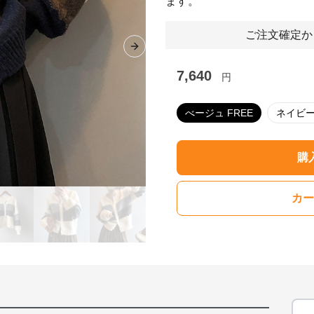
ます。
ご注文確定か
Next slide
7,640
円
べージュ FREE
購
カー