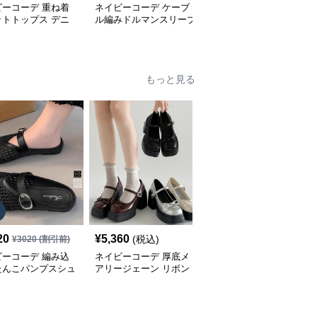
ビーコーデ 重ね着
ネイビーコーデ ケーブ
ネイビーコーデ 秋冬ト
ットトップス デニ
ル編みドルマンスリーブ
ップス ケーブル編み立
切り替えプルオーバ
トップス
襟セーター ゆったり長
袖ニット
もっと見る
SALE
20
¥
5,360
¥
4,850
(税込)
¥
3020
(割引前)
¥
5390
(割引前)
ビーコーデ 編み込
ネイビーコーデ 厚底メ
ネイビーコーデ 厚底ロ
たんこパンプスシュ
アリージェーン リボン
ーファー レディース バ
春夏レディース
付きシューズ
ックル付きシューズ