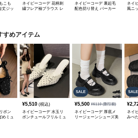
もこも
ネイビーコーデ 花柄刺
ネイビーコーデ 裏起毛
ネイ
短丈ジッ
繍フレア袖ブラウス レ
配色切り替え パーカー
風ニ
ス
ディーストップス
レディース トップス
ム袖
ー
すすめアイテム
SALE
SALE
¥
5,510
¥
5,500
¥
2,7
(税込)
¥
6110
(割引前)
リボン
ネイビーコーデ 水玉リ
ネイビーコーデ 厚底メ
ネイ
ばめミュ
ボンチュールフリルミュ
リージェーンシューズ美
みぺ
ールシューズ
脚ストラップローファー
ーズ