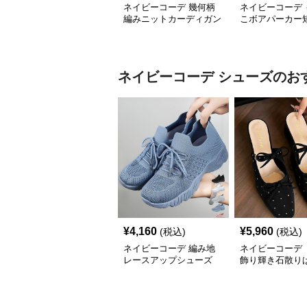
ネイビーコーデ 幾何柄
ネイビーコーデ 
編みニットカーディガン
こボアパーカー
トップス 北欧風
プアップトップ
ネイビーコーデ
シューズ
のお
¥
4,160
¥
5,960
(税込)
(税込)
ネイビーコーデ 編み地
ネイビーコーデ 
レースアップシューズ
飾り輝き石散り
厚底 軽量 疲れにくい運
ールシューズ
動靴