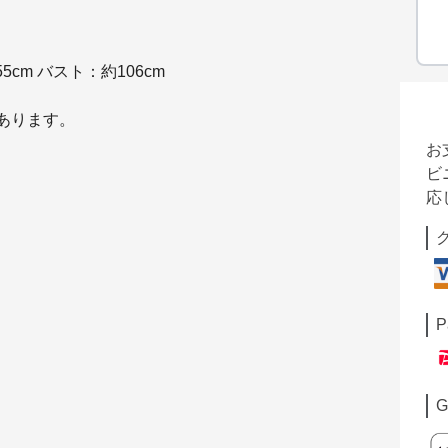
5cm バスト：約106cm
があります。
お
ビ
応
P
G