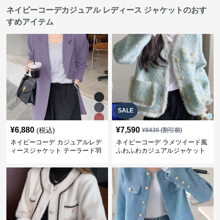
ネイビーコーデカジュアル レディース ジャケットのおす
すめアイテム
SALE
¥
6,880
¥
7,590
(税込)
¥
8430
(割引前)
ネイビーコーデ カジュアルレデ
ネイビーコーデ ラメツイード風
ィースジャケット テーラード羽
ふわふわカジュアルジャケット
織り体型カバー
レディース