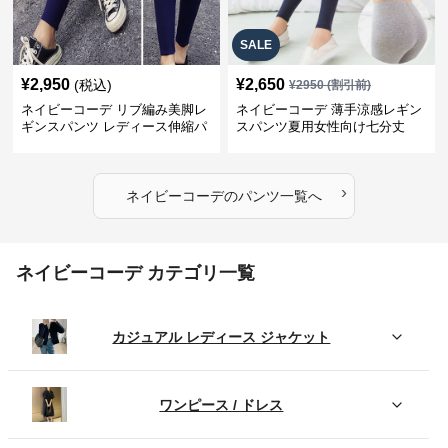
SALE
¥
2,950
¥
2,650
(税込)
¥
2950
(割引前)
ネイビーコーデ リブ編み美脚レ
ネイビーコーデ 薄手涼感レギン
ギンスパンツ レディース伸縮パ
スパンツ夏用女性向け七分丈
ンツ
›
ネイビーコーデ
の
パンツ
一覧へ
ネイビーコーデ カテゴリ一覧
カジュアル レディース ジャケット
ワンピース / ドレス