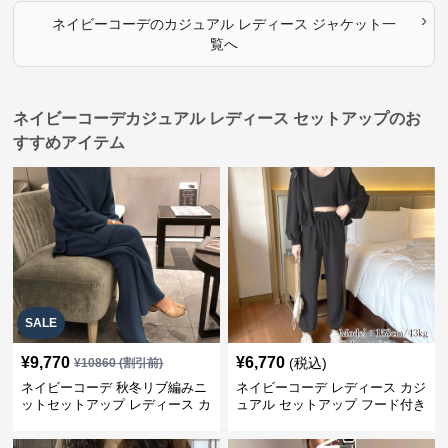
›
ネイビーコーデ
の
カジュアル レディース ジャケット
一
覧へ
ネイビーコーデカジュアル レディース セットアップのお
すすめアイテム
SALE
¥
9,770
¥
6,770
(税込)
¥
10860
(割引前)
ネイビーコーデ 秋冬リブ編みニ
ネイビーコーデ レディース カジ
ットセットアップ レディース カ
ュアル セットアップ フード付き
ジュアル
スウェット3点セット