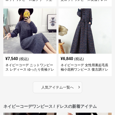
品
¥
7,540
¥
6,840
(税込)
(税込)
ネイビーコーデ ニットワンピー
ネイビーコーデ 女性用裏起毛長
ス レディース ゆったり長袖ドレ
袖小花柄ワンピース 復古調ドレ
ス 春秋用
ス
›
人気アイテム一覧へ
ネイビーコーデワンピース / ドレスの新着アイテム