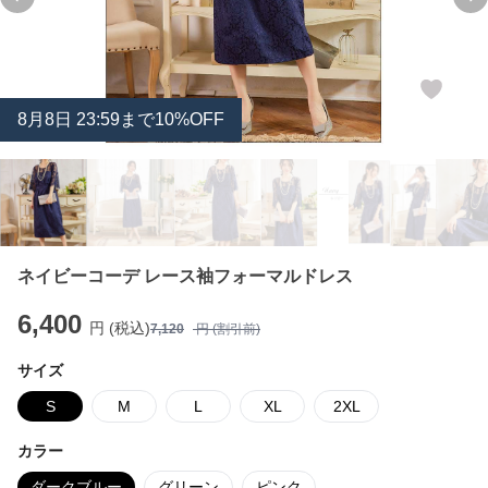
Previous slide
Ne
8
月
8
日 23:59まで10%OFF
ネイビーコーデ レース袖フォーマルドレス
6,400
円 (税込)
7,120
円 (割引前)
サイズ
S
M
L
XL
2XL
カラー
ダークブルー
グリーン
ピンク