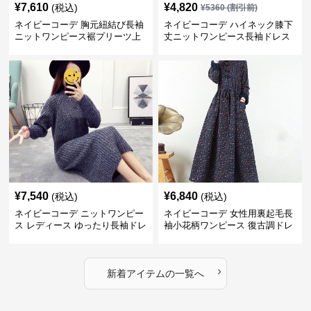
¥
7,610
¥
4,820
(税込)
¥
5360
(割引前)
ネイビーコーデ 胸元紐結び長袖
ネイビーコーデ ハイネック膝下
ニットワンピース裾プリーツ上
丈ニットワンピース長袖ドレス
品
¥
7,540
¥
6,840
(税込)
(税込)
ネイビーコーデ ニットワンピー
ネイビーコーデ 女性用裏起毛長
ス レディース ゆったり長袖ドレ
袖小花柄ワンピース 復古調ドレ
ス 春秋用
ス
›
新着アイテムの一覧へ