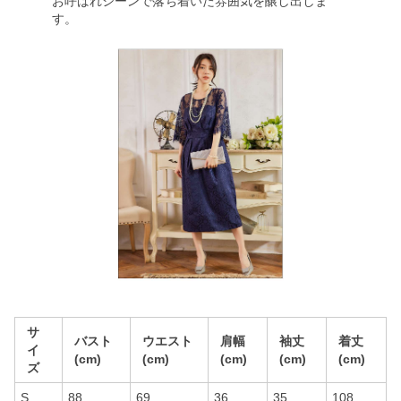
お呼ばれシーンで落ち着いた雰囲気を醸し出しま
す。
サ
バスト
ウエスト
肩幅
袖丈
着丈
イ
(cm)
(cm)
(cm)
(cm)
(cm)
ズ
S
88
69
36
35
108