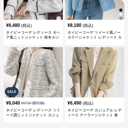
¥
6,480
¥
8,180
(税込)
(税込)
ネイビーコーデ レディース モヘ
ネイビーコーデ ツイード風ノー
ア風ニットジャケット 秋冬カジ
カラージャケット レディース カ
ュアル
ジュアル韓国風
SALE
¥
6,040
¥
6,490
(税込)
¥
6710
(割引前)
ネイビーコーデ レディース ツイ
ネイビーコーデ カジュアル レデ
ード調ニットジャケット カジュ
ィース テーラージャケット 春
アル
大人上品