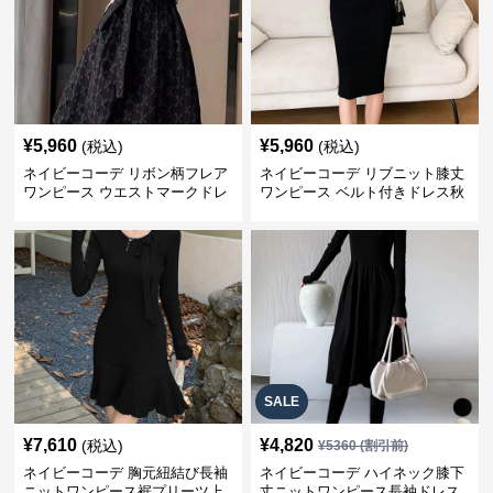
¥
5,960
¥
5,960
(税込)
(税込)
ネイビーコーデ リボン柄フレア
ネイビーコーデ リブニット膝丈
ワンピース ウエストマークドレ
ワンピース ベルト付きドレス秋
ス
冬
SALE
¥
7,610
¥
4,820
(税込)
¥
5360
(割引前)
ネイビーコーデ 胸元紐結び長袖
ネイビーコーデ ハイネック膝下
ニットワンピース裾プリーツ上
丈ニットワンピース長袖ドレス