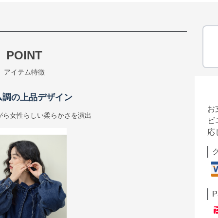
POINT
アイテム特徴
ム調の上品デザイン
お
がら女性らしい柔らかさを演出
ビ
応
P