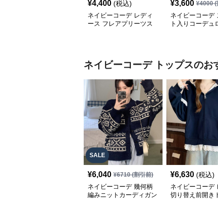
¥
4,400
¥
3,600
(税込)
¥
4000
(
ネイビーコーデ レディ
ネイビーコーデ 
ース フレアプリーツス
ト入りコーデュ
カート 体型カバー ゴム
ムウエストロン
ウエスト 紺色 ロングス
ート
カート
ネイビーコーデ
トップス
のお
SALE
¥
6,040
¥
6,630
(税込)
¥
6710
(割引前)
ネイビーコーデ 幾何柄
ネイビーコーデ 
編みニットカーディガン
切り替え前開き
トップス 北欧風
韓国風ゆったり