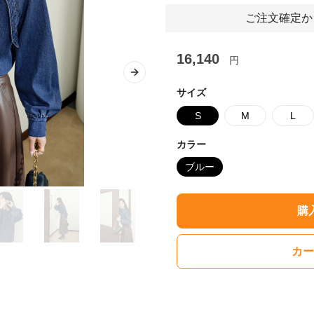
ご注文確定か
16,140
円
Next slide
サイズ
S
M
L
カラー
ブルー
購
カー