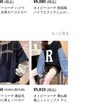
40
¥
6,080
¥
7,760
(税込)
(税込)
(税込)
ビーコーデ ハイウ
ネイビーコーデ 韓国風
ネイビーコーデ 五段階
ト台形カーゴスカー
ハイウエストデニムロン
層スカート 韓国風ロン
調整ミニ丈
グスカート レディース
グ丈ティアード
もっと見る
60
¥
5,810
¥
5,380
(税込)
(税込)
¥
5400
(割引前)
ビーコーデ 裏起毛
ネイビーコーデ 重ね着
ネイビーコーデ ケーブ
切り替え パーカー
風ニットトップス デニ
ル編みドルマンスリーブ
ィース トップス
ム袖切り替えプルオーバ
トップス
ー