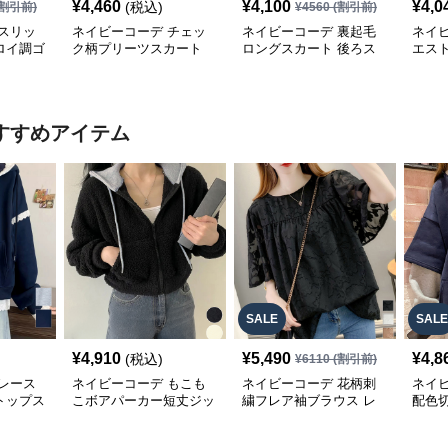
¥
4,460
¥
4,100
¥
4,0
(税込)
割引前)
¥
4560
(割引前)
スリッ
ネイビーコーデ チェッ
ネイビーコーデ 裏起毛
ネイ
ロイ調ゴ
ク柄プリーツスカート
ロングスカート 後ろス
エス
グ丈スカ
ミニ丈 全8色
リット入り
ト 紐
すすめアイテム
SALE
SALE
¥
4,910
¥
5,490
¥
4,8
(税込)
¥
6110
(割引前)
レース
ネイビーコーデ もこも
ネイビーコーデ 花柄刺
ネイ
トップス
こボアパーカー短丈ジッ
繍フレア袖ブラウス レ
配色
パーカー
プアップトップス
ディーストップス
レデ