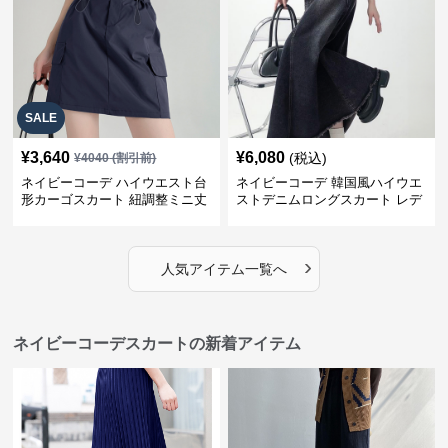
SALE
¥
3,640
¥
6,080
(税込)
¥
4040
(割引前)
ネイビーコーデ ハイウエスト台
ネイビーコーデ 韓国風ハイウエ
形カーゴスカート 紐調整ミニ丈
ストデニムロングスカート レデ
ィース
›
人気アイテム一覧へ
ネイビーコーデスカートの新着アイテム