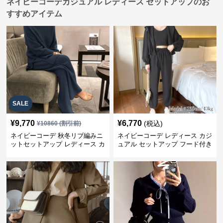
ネイビーコーデカジュアル レディース セットアップのお
すすめアイテム
SALE
¥
9,770
¥
6,770
(税込)
¥
10860
(割引前)
ネイビーコーデ 秋冬リブ編みニ
ネイビーコーデ レディース カジ
ットセットアップ レディース カ
ュアル セットアップ フード付き
ジュアル
スウェット3点セット