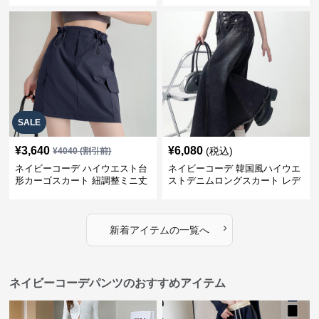
SALE
¥
3,640
¥
6,080
(税込)
¥
4040
(割引前)
ネイビーコーデ ハイウエスト台
ネイビーコーデ 韓国風ハイウエ
形カーゴスカート 紐調整ミニ丈
ストデニムロングスカート レデ
ィース
›
新着アイテムの一覧へ
ネイビーコーデパンツのおすすめアイテム