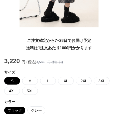
ご注文確定から7~28日でお届け予定
送料は1注文あたり
1000
円かかります
3,220
円 (税込)
3,580
円 (割引前)
サイズ
S
M
L
XL
2XL
3XL
4XL
5XL
カラー
ブラック
グレー