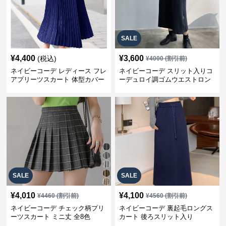
SALE
¥
4,400
¥
3,600
(税込)
¥
4000
(割引前)
ネイビーコーデ レディース フレ
ネイビーコーデ スリット入りコ
アプリーツスカート 体型カバー
ーデュロイ調ゴムウエストロン
ゴムウエスト 紺色 ロングスカー
グ丈スカート
ト
SALE
SALE
¥
4,010
¥
4,100
¥
4460
(割引前)
¥
4560
(割引前)
ネイビーコーデ チェック柄プリ
ネイビーコーデ 裏起毛ロングス
ーツスカート ミニ丈 全8色
カート 後ろスリット入り