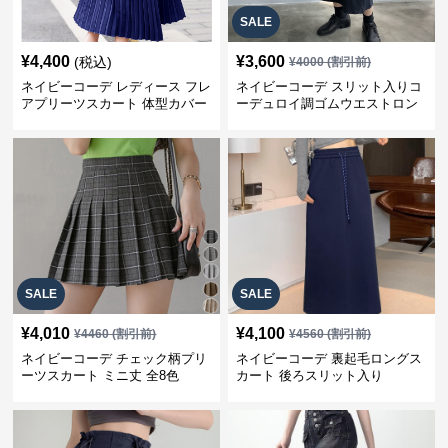
SALE
¥
4,400
¥
3,600
(税込)
¥
4000
(割引前)
ネイビーコーデ レディース フレ
ネイビーコーデ スリット入りコ
アプリーツスカート 体型カバー
ーデュロイ調ゴムウエストロン
ゴムウエスト 紺色 ロングスカー
グ丈スカート
ト
SALE
SALE
¥
4,010
¥
4,100
¥
4460
(割引前)
¥
4560
(割引前)
ネイビーコーデ チェック柄プリ
ネイビーコーデ 裏起毛ロングス
ーツスカート ミニ丈 全8色
カート 後ろスリット入り