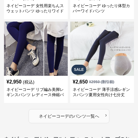
ネイビーコーデ 女性用楽ちんス
ネイビーコーデ ゆったり体型カ
ウェットパンツ ゆったりワイド
バーワイドパンツ
SALE
¥
2,950
¥
2,650
(税込)
¥
2950
(割引前)
ネイビーコーデ リブ編み美脚レ
ネイビーコーデ 薄手涼感レギン
ギンスパンツ レディース伸縮パ
スパンツ夏用女性向け七分丈
ンツ
›
ネイビーコーデ
の
パンツ
一覧へ