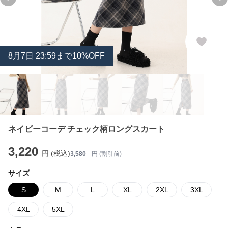
Previous slide
Ne
8
月
7
日 23:59まで10%OFF
ネイビーコーデ チェック柄ロングスカート
3,220
円 (税込)
3,580
円 (割引前)
サイズ
S
M
L
XL
2XL
3XL
4XL
5XL