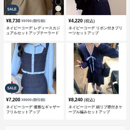
SALE
¥
8,730
¥
4,220
(税込)
¥
9700
(割引前)
ネイビーコーデ レディースカジ
ネイビーコーデ リボン付きプリ
ュアルセットアップテーラード
ーツセットアップ
上下スーツ
SALE
¥
7,200
¥
8,240
(税込)
¥
8000
(割引前)
ネイビーコーデ 優雅なギャザー
ネイビーコーデ 細リブ襟付きケ
フリルセットアップ
ーブル編みセットアップ