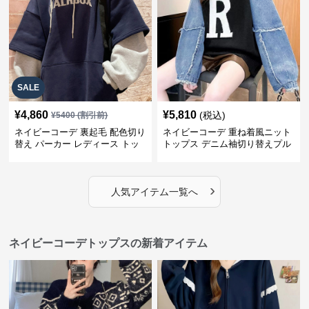
SALE
¥
4,860
¥
5,810
(税込)
¥
5400
(割引前)
ネイビーコーデ 裏起毛 配色切り
ネイビーコーデ 重ね着風ニット
替え パーカー レディース トッ
トップス デニム袖切り替えプル
プス
オーバー
›
人気アイテム一覧へ
ネイビーコーデトップスの新着アイテム