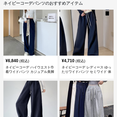
ネイビーコーデパンツのおすすめアイテム
¥
6,840
¥
4,710
(税込)
(税込)
ネイビーコーデ ハイウエスト巾
ネイビーコーデ レディース ゆっ
着ワイドパンツ カジュアル美脚
たりワイドパンツ セミワイド 体
パンツ
型カバー