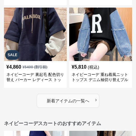
ス
SALE
¥
4,860
¥
5,810
(税込)
¥
5400
(割引前)
ネイビーコーデ 裏起毛 配色切り
ネイビーコーデ 重ね着風ニット
替え パーカー レディース トッ
トップス デニム袖切り替えプル
プス
オーバー
›
新着アイテムの一覧へ
ネイビーコーデスカートのおすすめアイテム