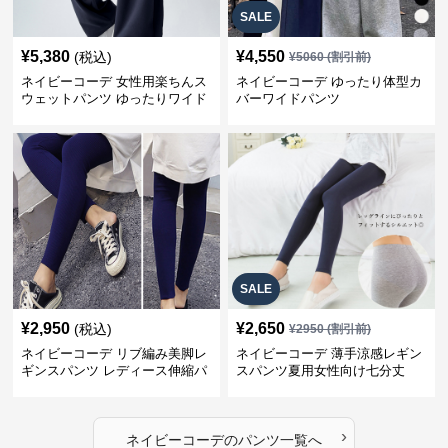
SALE
¥
5,380
¥
4,550
(税込)
¥
5060
(割引前)
ネイビーコーデ 女性用楽ちんス
ネイビーコーデ ゆったり体型カ
ウェットパンツ ゆったりワイド
バーワイドパンツ
SALE
¥
2,950
¥
2,650
(税込)
¥
2950
(割引前)
ネイビーコーデ リブ編み美脚レ
ネイビーコーデ 薄手涼感レギン
ギンスパンツ レディース伸縮パ
スパンツ夏用女性向け七分丈
ンツ
›
ネイビーコーデ
の
パンツ
一覧へ