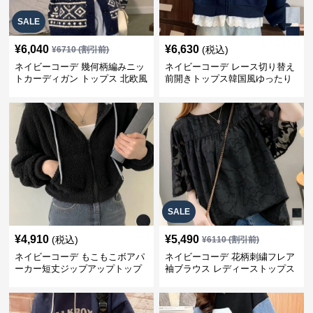
SALE
¥
6,040
¥
6,630
(税込)
¥
6710
(割引前)
ネイビーコーデ 幾何柄編みニッ
ネイビーコーデ レース切り替え
トカーディガン トップス 北欧風
前開きトップス韓国風ゆったり
パーカー
SALE
¥
4,910
¥
5,490
(税込)
¥
6110
(割引前)
ネイビーコーデ もこもこボアパ
ネイビーコーデ 花柄刺繍フレア
ーカー短丈ジップアップトップ
袖ブラウス レディーストップス
ス