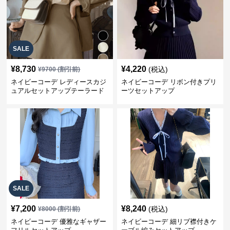
SALE
¥
8,730
¥
4,220
(税込)
¥
9700
(割引前)
ネイビーコーデ レディースカジ
ネイビーコーデ リボン付きプリ
ュアルセットアップテーラード
ーツセットアップ
上下スーツ
SALE
¥
7,200
¥
8,240
(税込)
¥
8000
(割引前)
ネイビーコーデ 優雅なギャザー
ネイビーコーデ 細リブ襟付きケ