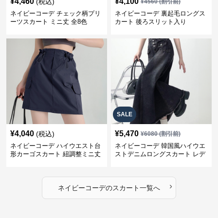
¥
4,460
¥
4,100
(税込)
¥
4560
(割引前)
ネイビーコーデ チェック柄プリ
ネイビーコーデ 裏起毛ロングス
ーツスカート ミニ丈 全8色
カート 後ろスリット入り
SALE
¥
4,040
¥
5,470
(税込)
¥
6080
(割引前)
ネイビーコーデ ハイウエスト台
ネイビーコーデ 韓国風ハイウエ
形カーゴスカート 紐調整ミニ丈
ストデニムロングスカート レデ
ィース
›
ネイビーコーデ
の
スカート
一覧へ