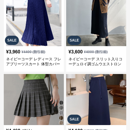
SALE
SALE
¥
3,960
¥
3,600
¥
4400
(割引前)
¥
4000
(割引前)
ネイビーコーデ レディース フレ
ネイビーコーデ スリット入りコ
アプリーツスカート 体型カバー
ーデュロイ調ゴムウエストロン
ゴムウエスト 紺色 ロングスカー
グ丈スカート
ト
SALE