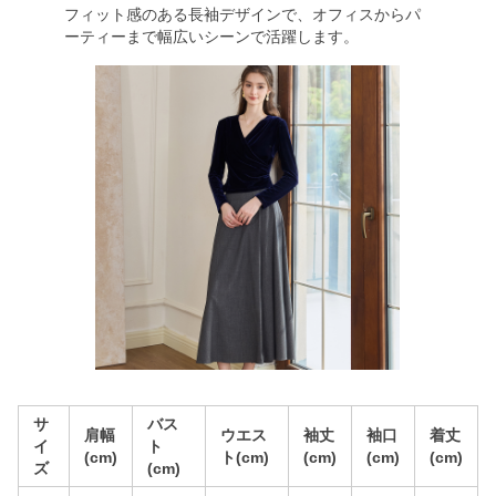
フィット感のある長袖デザインで、オフィスからパ
ーティーまで幅広いシーンで活躍します。
サ
バス
肩幅
ウエス
袖丈
袖口
着丈
イ
ト
(cm)
ト(cm)
(cm)
(cm)
(cm)
ズ
(cm)