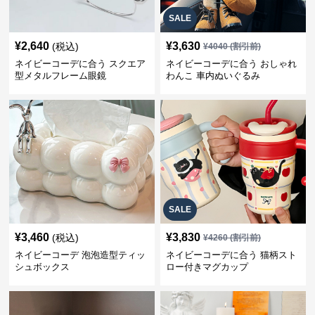
SALE
¥
2,640
¥
3,630
(税込)
¥
4040
(割引前)
ネイビーコーデに合う スクエア
ネイビーコーデに合う おしゃれ
型メタルフレーム眼鏡
わんこ 車内ぬいぐるみ
SALE
¥
3,460
¥
3,830
(税込)
¥
4260
(割引前)
ネイビーコーデ 泡泡造型ティッ
ネイビーコーデに合う 猫柄スト
シュボックス
ロー付きマグカップ