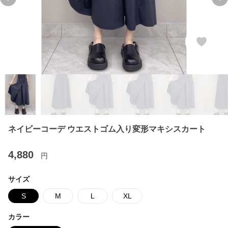
Previous slide
Ne
ネイビーコーデ ウエストゴム入り変形マキシスカート
4,880
円
サイズ
S
M
L
XL
カラー