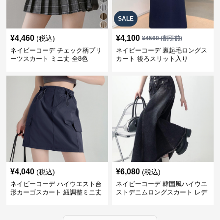
SALE
¥
4,460
¥
4,100
(税込)
¥
4560
(割引前)
ネイビーコーデ チェック柄プリ
ネイビーコーデ 裏起毛ロングス
ーツスカート ミニ丈 全8色
カート 後ろスリット入り
¥
4,040
¥
6,080
(税込)
(税込)
ネイビーコーデ ハイウエスト台
ネイビーコーデ 韓国風ハイウエ
形カーゴスカート 紐調整ミニ丈
ストデニムロングスカート レデ
ィース