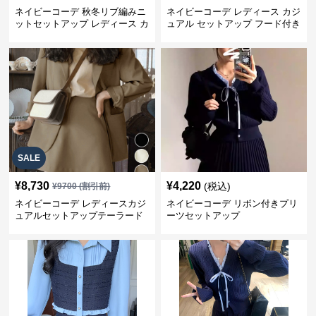
ネイビーコーデ 秋冬リブ編みニ
ネイビーコーデ レディース カジ
ットセットアップ レディース カ
ュアル セットアップ フード付き
ジュアル
スウェット3点セット
SALE
¥
8,730
¥
4,220
(税込)
¥
9700
(割引前)
ネイビーコーデ レディースカジ
ネイビーコーデ リボン付きプリ
ュアルセットアップテーラード
ーツセットアップ
上下スーツ