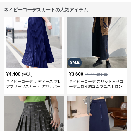
ネイビーコーデスカートの人気アイテム
SALE
¥
4,400
¥
3,600
(税込)
¥
4000
(割引前)
ネイビーコーデ レディース フレ
ネイビーコーデ スリット入りコ
アプリーツスカート 体型カバー
ーデュロイ調ゴムウエストロン
ゴムウエスト 紺色 ロングスカー
グ丈スカート
ト