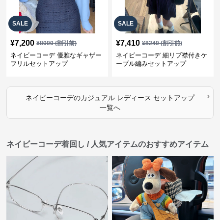
SALE
SALE
¥
7,200
¥
7,410
¥
8000
(割引前)
¥
8240
(割引前)
ネイビーコーデ 優雅なギャザー
ネイビーコーデ 細リブ襟付きケ
フリルセットアップ
ーブル編みセットアップ
›
ネイビーコーデ
の
カジュアル レディース セットアップ
一覧へ
ネイビーコーデ着回し / 人気アイテムのおすすめアイテム