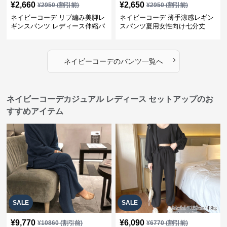
¥
2,660
¥
2,650
¥
2950
(割引前)
¥
2950
(割引前)
ネイビーコーデ リブ編み美脚レ
ネイビーコーデ 薄手涼感レギン
ギンスパンツ レディース伸縮パ
スパンツ夏用女性向け七分丈
ンツ
›
ネイビーコーデ
の
パンツ
一覧へ
ネイビーコーデカジュアル レディース セットアップのお
すすめアイテム
SALE
SALE
¥
9,770
¥
6,090
¥
10860
(割引前)
¥
6770
(割引前)