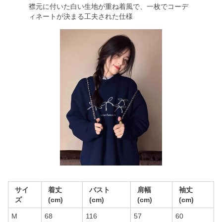
襟元に付いた白い生地が重ね着風で、一枚でコーデ
ィネートが決まる工夫された仕様
サイ
着丈
バスト
肩幅
袖丈
ズ
(cm)
(cm)
(cm)
(cm)
M
68
116
57
60