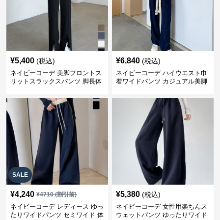
¥
5,400
¥
6,840
(税込)
(税込)
ネイビーコーデ 美脚フロントス
ネイビーコーデ ハイウエスト巾
リットスラックスパンツ 脚長体
着ワイドパンツ カジュアル美脚
型カバー
パンツ
SALE
¥
4,240
¥
5,380
(税込)
¥
4710
(割引前)
ネイビーコーデ レディース ゆっ
ネイビーコーデ 女性用楽ちんス
たりワイドパンツ セミワイド 体
ウェットパンツ ゆったりワイド