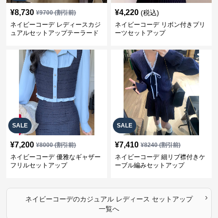
¥
8,730
¥
4,220
(税込)
¥
9700
(割引前)
ネイビーコーデ レディースカジ
ネイビーコーデ リボン付きプリ
ュアルセットアップテーラード
ーツセットアップ
上下スーツ
SALE
SALE
¥
7,200
¥
7,410
¥
8000
(割引前)
¥
8240
(割引前)
ネイビーコーデ 優雅なギャザー
ネイビーコーデ 細リブ襟付きケ
フリルセットアップ
ーブル編みセットアップ
›
ネイビーコーデ
の
カジュアル レディース セットアップ
一覧へ