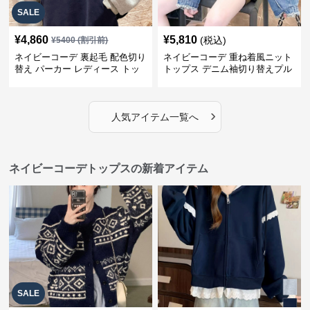
SALE
¥
4,860
¥
5,810
(税込)
¥
5400
(割引前)
ネイビーコーデ 裏起毛 配色切り
ネイビーコーデ 重ね着風ニット
替え パーカー レディース トッ
トップス デニム袖切り替えプル
プス
オーバー
›
人気アイテム一覧へ
ネイビーコーデトップスの新着アイテム
SALE