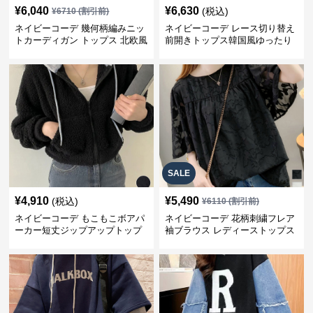
¥
6,040
¥
6,630
(税込)
¥
6710
(割引前)
ネイビーコーデ 幾何柄編みニッ
ネイビーコーデ レース切り替え
トカーディガン トップス 北欧風
前開きトップス韓国風ゆったり
パーカー
SALE
¥
4,910
¥
5,490
(税込)
¥
6110
(割引前)
ネイビーコーデ もこもこボアパ
ネイビーコーデ 花柄刺繍フレア
ーカー短丈ジップアップトップ
袖ブラウス レディーストップス
ス