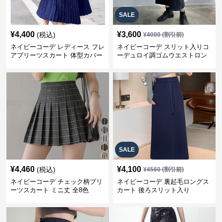
SALE
¥
4,400
¥
3,600
(税込)
¥
4000
(割引前)
ネイビーコーデ レディース フレ
ネイビーコーデ スリット入りコ
アプリーツスカート 体型カバー
ーデュロイ調ゴムウエストロン
ゴムウエスト 紺色 ロングスカー
グ丈スカート
ト
SALE
¥
4,460
¥
4,100
(税込)
¥
4560
(割引前)
ネイビーコーデ チェック柄プリ
ネイビーコーデ 裏起毛ロングス
ーツスカート ミニ丈 全8色
カート 後ろスリット入り