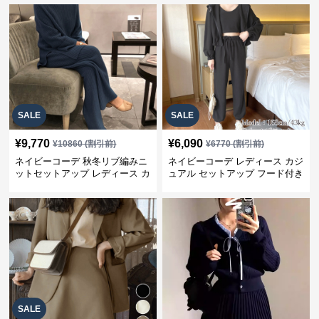
SALE
SALE
¥
9,770
¥
6,090
¥
10860
(割引前)
¥
6770
(割引前)
ネイビーコーデ 秋冬リブ編みニ
ネイビーコーデ レディース カジ
ットセットアップ レディース カ
ュアル セットアップ フード付き
ジュアル
スウェット3点セット
SALE