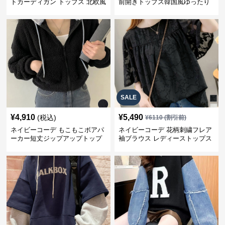
トカーディガン トップス 北欧風
前開きトップス韓国風ゆったり
パーカー
SALE
¥
4,910
¥
5,490
(税込)
¥
6110
(割引前)
ネイビーコーデ もこもこボアパ
ネイビーコーデ 花柄刺繍フレア
ーカー短丈ジップアップトップ
袖ブラウス レディーストップス
ス