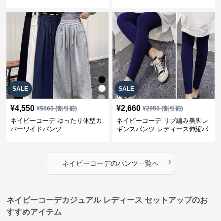
型カバー
SALE
SALE
¥
4,550
¥
2,660
¥
5060
(割引前)
¥
2950
(割引前)
ネイビーコーデ ゆったり体型カ
ネイビーコーデ リブ編み美脚レ
バーワイドパンツ
ギンスパンツ レディース伸縮パ
ンツ
›
ネイビーコーデ
の
パンツ
一覧へ
ネイビーコーデカジュアル レディース セットアップのお
すすめアイテム