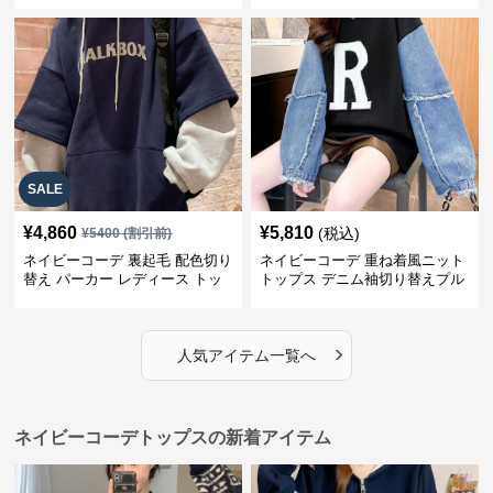
SALE
¥
4,860
¥
5,810
(税込)
¥
5400
(割引前)
ネイビーコーデ 裏起毛 配色切り
ネイビーコーデ 重ね着風ニット
替え パーカー レディース トッ
トップス デニム袖切り替えプル
プス
オーバー
›
人気アイテム一覧へ
ネイビーコーデトップスの新着アイテム