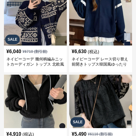
SALE
¥
6,040
¥
6,630
(税込)
¥
6710
(割引前)
ネイビーコーデ 幾何柄編みニッ
ネイビーコーデ レース切り替え
トカーディガン トップス 北欧風
前開きトップス韓国風ゆったり
パーカー
SALE
¥
4,910
¥
5,490
(税込)
¥
6110
(割引前)