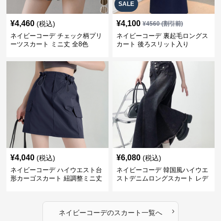
SALE
¥
4,460
¥
4,100
(税込)
¥
4560
(割引前)
ネイビーコーデ チェック柄プリ
ネイビーコーデ 裏起毛ロングス
ーツスカート ミニ丈 全8色
カート 後ろスリット入り
¥
4,040
¥
6,080
(税込)
(税込)
ネイビーコーデ ハイウエスト台
ネイビーコーデ 韓国風ハイウエ
形カーゴスカート 紐調整ミニ丈
ストデニムロングスカート レデ
ィース
›
ネイビーコーデ
の
スカート
一覧へ