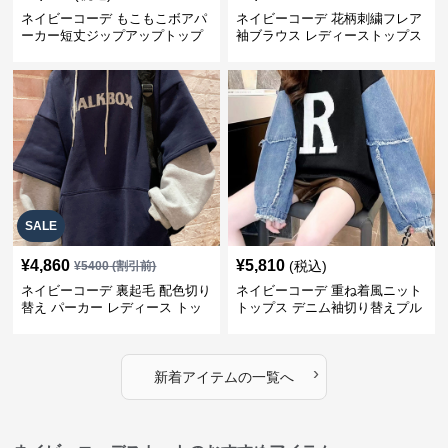
ネイビーコーデ もこもこボアパ
ネイビーコーデ 花柄刺繍フレア
ーカー短丈ジップアップトップ
袖ブラウス レディーストップス
ス
SALE
¥
4,860
¥
5,810
(税込)
¥
5400
(割引前)
ネイビーコーデ 裏起毛 配色切り
ネイビーコーデ 重ね着風ニット
替え パーカー レディース トッ
トップス デニム袖切り替えプル
プス
オーバー
›
新着アイテムの一覧へ