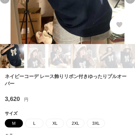
Previous slide
Ne
ネイビーコーデ レース飾りリボン付きゆったりプルオー
バー
3,620
円
サイズ
M
L
XL
2XL
3XL