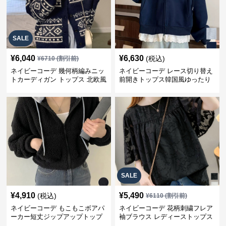
SALE
¥
6,040
¥
6,630
(税込)
¥
6710
(割引前)
ネイビーコーデ 幾何柄編みニッ
ネイビーコーデ レース切り替え
トカーディガン トップス 北欧風
前開きトップス韓国風ゆったり
パーカー
SALE
¥
4,910
¥
5,490
(税込)
¥
6110
(割引前)
ネイビーコーデ もこもこボアパ
ネイビーコーデ 花柄刺繍フレア
ーカー短丈ジップアップトップ
袖ブラウス レディーストップス
ス