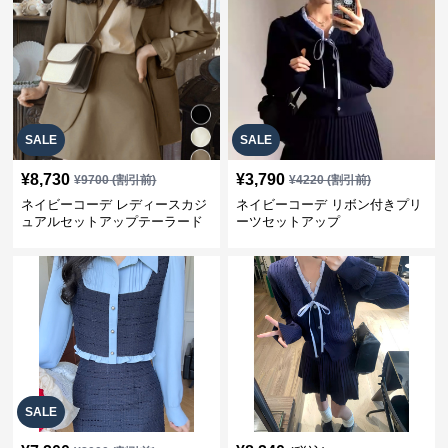
SALE
SALE
¥
8,730
¥
3,790
¥
9700
(割引前)
¥
4220
(割引前)
ネイビーコーデ レディースカジ
ネイビーコーデ リボン付きプリ
ュアルセットアップテーラード
ーツセットアップ
上下スーツ
SALE