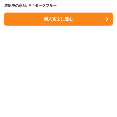
選択中の商品: M / ダークブルー
選択中の商品: M / ダークブルー
購入画面に進む
購入画面に進む
NavyMuse
について
会社概要
利用規約