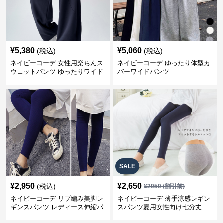
¥
5,380
¥
5,060
(税込)
(税込)
ネイビーコーデ 女性用楽ちんス
ネイビーコーデ ゆったり体型カ
ウェットパンツ ゆったりワイド
バーワイドパンツ
SALE
¥
2,950
¥
2,650
(税込)
¥
2950
(割引前)
ネイビーコーデ リブ編み美脚レ
ネイビーコーデ 薄手涼感レギン
ギンスパンツ レディース伸縮パ
スパンツ夏用女性向け七分丈
ンツ