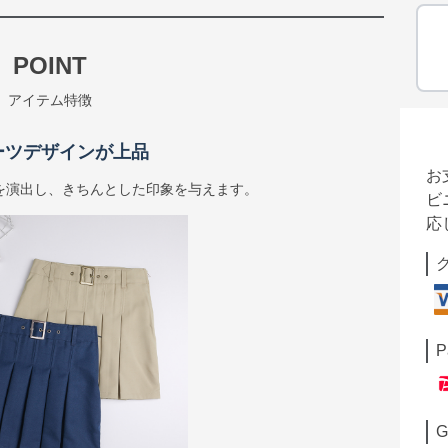
POINT
アイテム特徴
ーツデザインが上品
お
を演出し、きちんとした印象を与えます。
ビ
応
P
G