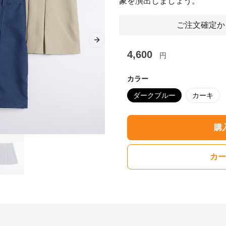
象を演出しましょう。
ご注文確定か
Next slide
4,600
円
カラー
ダークブルー
カーキ
購
カー