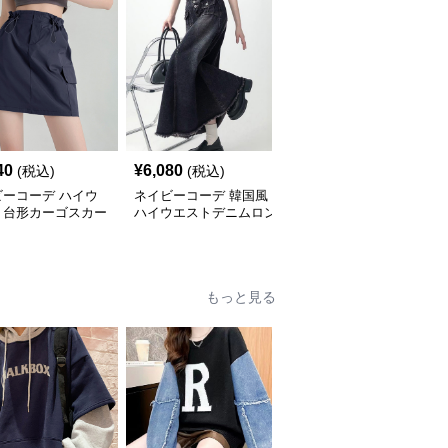
40
¥
6,080
¥
7,760
(税込)
(税込)
(税込)
ビーコーデ ハイウ
ネイビーコーデ 韓国風
ネイビーコーデ 五段階
ト台形カーゴスカー
ハイウエストデニムロン
層スカート 韓国風ロン
調整ミニ丈
グスカート レディース
グ丈ティアード
もっと見る