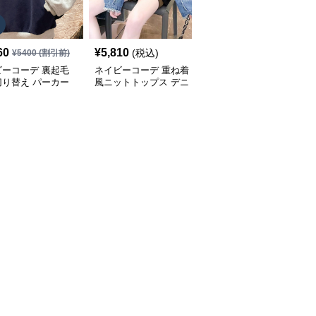
SALE
60
¥
5,810
¥
7,060
(税込)
¥
5400
(割引前)
¥
7840
(割引前)
ビーコーデ 裏起毛
ネイビーコーデ 重ね着
ネイビーコーデ 秋冬ト
切り替え パーカー
風ニットトップス デニ
ップス ケーブル編み立
ィース トップス
ム袖切り替えプルオーバ
襟セーター ゆったり長
ー
袖ニット