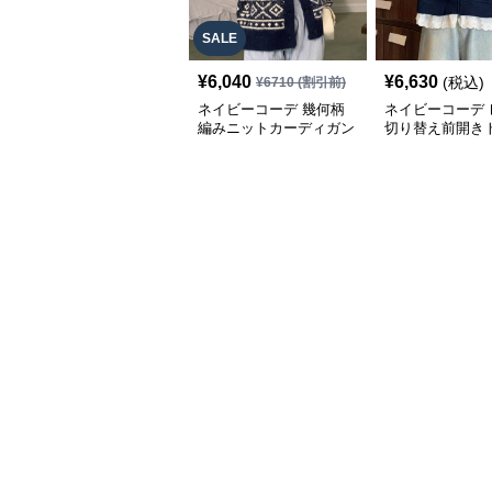
SALE
¥
6,040
¥
6,630
(税込)
¥
6710
(割引前)
ネイビーコーデ 幾何柄
ネイビーコーデ 
編みニットカーディガン
切り替え前開き
トップス 北欧風
韓国風ゆったり