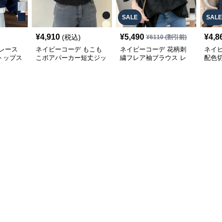
SALE
SALE
¥
4,910
¥
5,490
¥
4,8
(税込)
¥
6110
(割引前)
レース
ネイビーコーデ もこも
ネイビーコーデ 花柄刺
ネイ
トップス
こボアパーカー短丈ジッ
繍フレア袖ブラウス レ
配色
パーカー
プアップトップス
ディーストップス
レデ