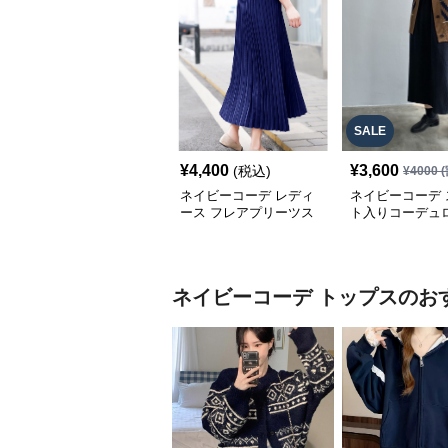
SALE
¥
4,400
¥
3,600
(税込)
¥
4000
(
ネイビーコーデ レディ
ネイビーコーデ 
ース フレアプリーツス
ト入りコーデュ
カート 体型カバー ゴム
ムウエストロン
ウエスト 紺色 ロングス
ート
カート
ネイビーコーデ
トップス
のお