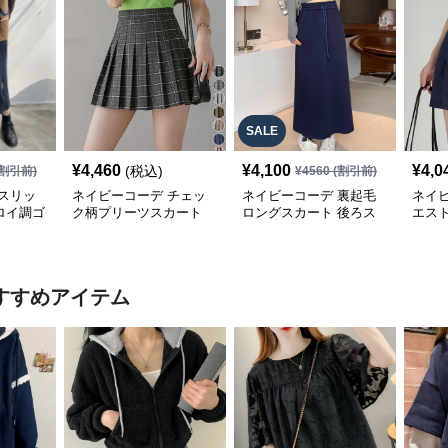
SALE
¥
4,460
¥
4,100
¥
4,0
(税込)
割引前)
¥
4560
(割引前)
スリッ
ネイビーコーデ チェッ
ネイビーコーデ 裏起毛
ネイ
ロイ調ゴ
ク柄プリーツスカート
ロングスカート 後ろス
エス
グ丈スカ
ミニ丈 全8色
リット入り
ト 紐
すすめアイテム