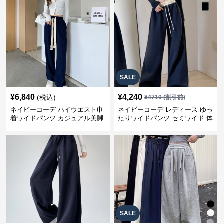
SALE
¥
6,840
¥
4,240
(税込)
¥
4710
(割引前)
ネイビーコーデ ハイウエスト巾
ネイビーコーデ レディース ゆっ
着ワイドパンツ カジュアル美脚
たりワイドパンツ セミワイド 体
パンツ
型カバー
SALE