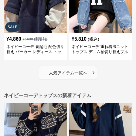
SALE
¥
4,860
¥
5,810
(税込)
¥
5400
(割引前)
ネイビーコーデ 裏起毛 配色切り
ネイビーコーデ 重ね着風ニット
替え パーカー レディース トッ
トップス デニム袖切り替えプル
プス
オーバー
›
人気アイテム一覧へ
ネイビーコーデトップスの新着アイテム