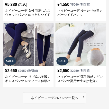
¥
5,380
¥
4,550
(税込)
¥
5060
(割引前)
ネイビーコーデ 女性用楽ちんス
ネイビーコーデ ゆったり体型カ
ウェットパンツ ゆったりワイド
バーワイドパンツ
SALE
SALE
¥
2,660
¥
2,650
¥
2950
(割引前)
¥
2950
(割引前)
ネイビーコーデ リブ編み美脚レ
ネイビーコーデ 薄手涼感レギン
ギンスパンツ レディース伸縮パ
スパンツ夏用女性向け七分丈
ンツ
›
ネイビーコーデ
の
パンツ
一覧へ