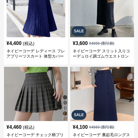
SALE
¥
4,400
¥
3,600
(税込)
¥
4000
(割引前)
ネイビーコーデ レディース フレ
ネイビーコーデ スリット入りコ
アプリーツスカート 体型カバー
ーデュロイ調ゴムウエストロン
ゴムウエスト 紺色 ロングスカー
グ丈スカート
ト
SALE
¥
4,460
¥
4,100
(税込)
¥
4560
(割引前)
ネイビーコーデ チェック柄プリ
ネイビーコーデ 裏起毛ロングス