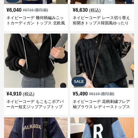
¥
6,040
¥
6,630
(税込)
¥
6710
(割引前)
ネイビーコーデ 幾何柄編みニッ
ネイビーコーデ レース切り替え
トカーディガン トップス 北欧風
前開きトップス韓国風ゆったり
パーカー
SALE
¥
4,910
¥
5,490
(税込)
¥
6110
(割引前)
ネイビーコーデ もこもこボアパ
ネイビーコーデ 花柄刺繍フレア
ーカー短丈ジップアップトップ
袖ブラウス レディーストップス
ス