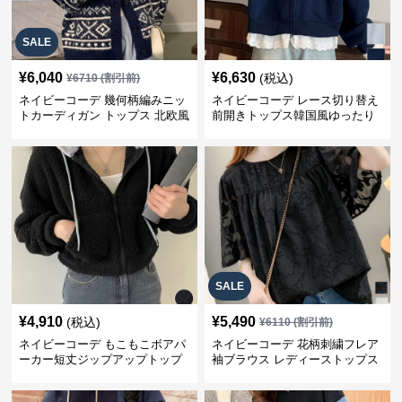
SALE
¥
6,040
¥
6,630
(税込)
¥
6710
(割引前)
ネイビーコーデ 幾何柄編みニッ
ネイビーコーデ レース切り替え
トカーディガン トップス 北欧風
前開きトップス韓国風ゆったり
パーカー
SALE
¥
4,910
¥
5,490
(税込)
¥
6110
(割引前)
ネイビーコーデ もこもこボアパ
ネイビーコーデ 花柄刺繍フレア
ーカー短丈ジップアップトップ
袖ブラウス レディーストップス
ス