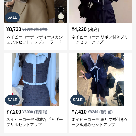
SALE
¥
8,730
¥
4,220
(税込)
¥
9700
(割引前)
ネイビーコーデ レディースカジ
ネイビーコーデ リボン付きプリ
ュアルセットアップテーラード
ーツセットアップ
上下スーツ
SALE
SALE
¥
7,200
¥
7,410
¥
8000
(割引前)
¥
8240
(割引前)
ネイビーコーデ 優雅なギャザー
ネイビーコーデ 細リブ襟付きケ
フリルセットアップ
ーブル編みセットアップ