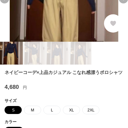
Previous slide
Ne
ネイビーコーデ×上品カジュアル こなれ感漂うポロシャツ
4,680
円
サイズ
S
M
L
XL
2XL
カラー