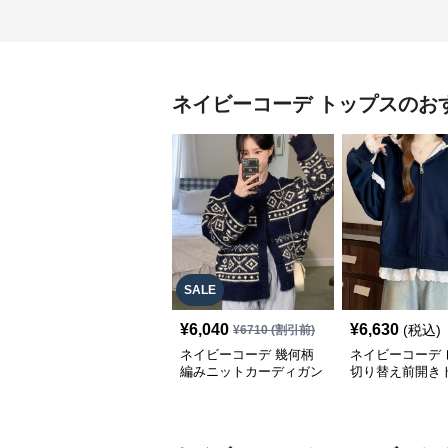
ネイビーコーデ
トップス
のお
SALE
¥
6,040
¥
6,630
(税込)
¥
6710
(割引前)
ネイビーコーデ 幾何柄
ネイビーコーデ 
編みニットカーディガン
切り替え前開き
トップス 北欧風
韓国風ゆったり