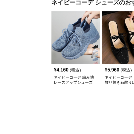
ネイビーコーデ
シューズ
のお
¥
4,160
¥
5,960
(税込)
(税込)
ネイビーコーデ 編み地
ネイビーコーデ 
レースアップシューズ
飾り輝き石散り
厚底 軽量 疲れにくい運
ールシューズ
動靴