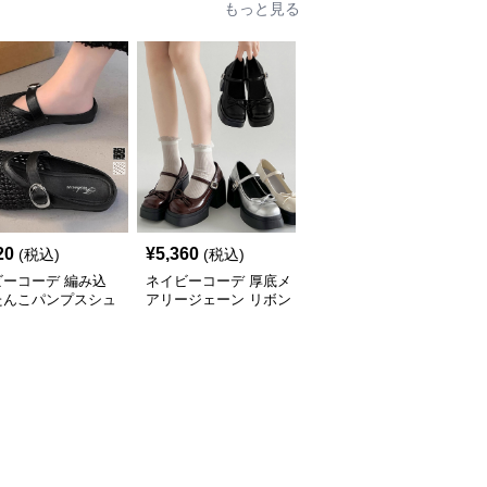
もっと見る
SALE
20
¥
5,360
¥
4,850
(税込)
(税込)
¥
5390
(割引前)
ビーコーデ 編み込
ネイビーコーデ 厚底メ
ネイビーコーデ 厚底ロ
たんこパンプスシュ
アリージェーン リボン
ーファー レディース バ
春夏レディース
付きシューズ
ックル付きシューズ