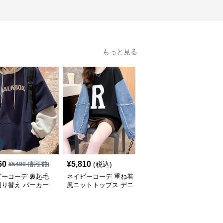
もっと見る
SALE
60
¥
5,810
¥
4,840
(税込)
¥
5400
(割引前)
¥
5380
(割引前)
ビーコーデ 裏起毛
ネイビーコーデ 重ね着
ネイビーコーデ ケーブ
切り替え パーカー
風ニットトップス デニ
ル編みドルマンスリーブ
ィース トップス
ム袖切り替えプルオーバ
トップス
ー