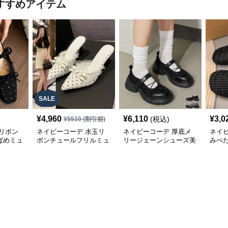
すすめアイテム
SALE
¥
4,960
¥
6,110
¥
3,0
(税込)
¥
5510
(割引前)
リボン
ネイビーコーデ 水玉リ
ネイビーコーデ 厚底メ
ネイ
ばめミュ
ボンチュールフリルミュ
リージェーンシューズ美
みぺ
ールシューズ
脚ストラップローファー
ーズ