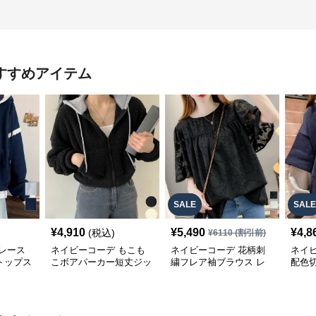
すすめアイテム
SALE
SALE
¥
4,910
¥
5,490
¥
4,8
(税込)
¥
6110
(割引前)
レース
ネイビーコーデ もこも
ネイビーコーデ 花柄刺
ネイ
トップス
こボアパーカー短丈ジッ
繍フレア袖ブラウス レ
配色
パーカー
プアップトップス
ディーストップス
レデ