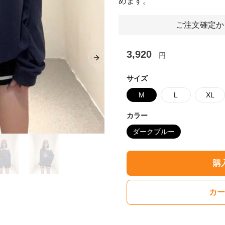
めます。
ご注文確定か
3,920
円
Next slide
サイズ
M
L
XL
カラー
ダークブルー
購
カー