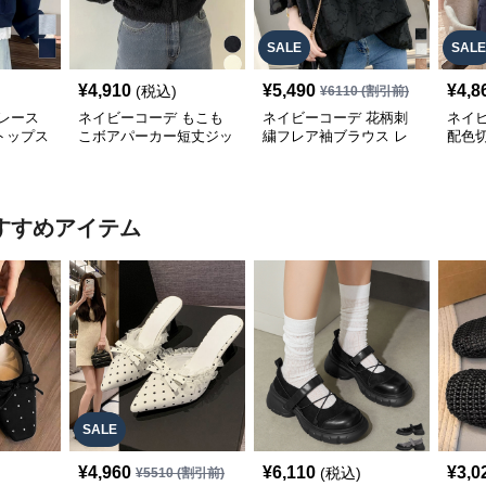
SALE
SALE
¥
4,910
¥
5,490
¥
4,8
(税込)
¥
6110
(割引前)
レース
ネイビーコーデ もこも
ネイビーコーデ 花柄刺
ネイ
トップス
こボアパーカー短丈ジッ
繍フレア袖ブラウス レ
配色
パーカー
プアップトップス
ディーストップス
レデ
すすめアイテム
SALE
¥
4,960
¥
6,110
¥
3,0
(税込)
¥
5510
(割引前)