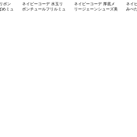
リボン
ネイビーコーデ 水玉リ
ネイビーコーデ 厚底メ
ネイ
ばめミュ
ボンチュールフリルミュ
リージェーンシューズ美
みぺ
ールシューズ
脚ストラップローファー
ーズ