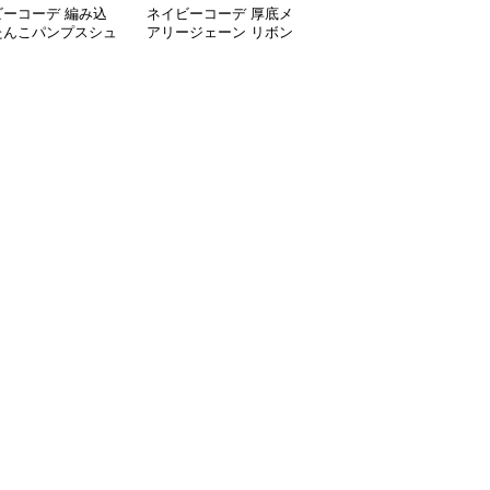
ビーコーデ 編み込
ネイビーコーデ 厚底メ
ネイビーコーデ 厚底ロ
たんこパンプスシュ
アリージェーン リボン
ーファー レディース バ
春夏レディース
付きシューズ
ックル付きシューズ