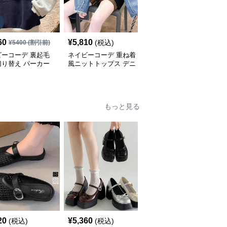
SALE
60
¥
5,810
¥
4,840
(税込)
¥
5400
(割引前)
¥
5380
(割引前)
ビーコーデ 裏起毛
ネイビーコーデ 重ね着
ネイビーコーデ ケーブ
切り替え パーカー
風ニットトップス デニ
ル編みドルマンスリーブ
ィース トップス
ム袖切り替えプルオーバ
トップス
ー
もっと見る
SALE
20
¥
5,360
¥
4,850
(税込)
(税込)
¥
5390
(割引前)