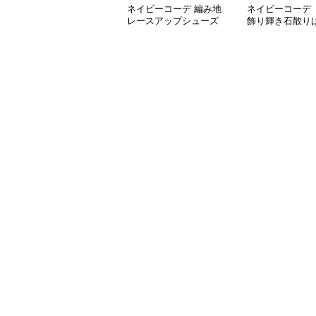
ネイビーコーデ 編み地
ネイビーコーデ 
レースアップシューズ
飾り輝き石散り
厚底 軽量 疲れにくい運
ールシューズ
動靴