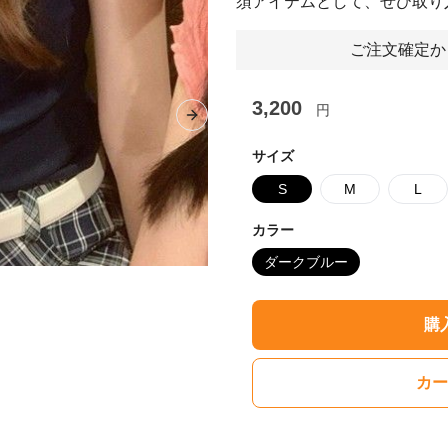
須アイテムとして、ぜひ取り
ご注文確定か
3,200
円
Next slide
サイズ
S
M
L
カラー
ダークブルー
購
カー