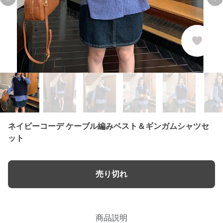
Previous slide
Ne
ネイビーコーデ ケーブル編みベスト＆ギンガムシャツセ
ット
売り切れ
商品説明