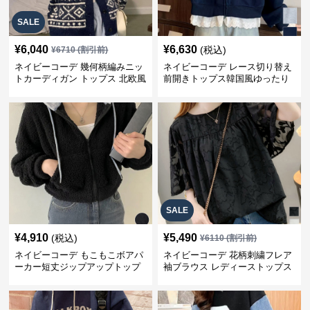
SALE
¥
6,040
¥
6,630
(税込)
¥
6710
(割引前)
ネイビーコーデ 幾何柄編みニッ
ネイビーコーデ レース切り替え
トカーディガン トップス 北欧風
前開きトップス韓国風ゆったり
パーカー
SALE
¥
4,910
¥
5,490
(税込)
¥
6110
(割引前)
ネイビーコーデ もこもこボアパ
ネイビーコーデ 花柄刺繍フレア
ーカー短丈ジップアップトップ
袖ブラウス レディーストップス
ス