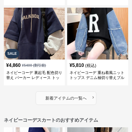
ス
SALE
¥
4,860
¥
5,810
(税込)
¥
5400
(割引前)
ネイビーコーデ 裏起毛 配色切り
ネイビーコーデ 重ね着風ニット
替え パーカー レディース トッ
トップス デニム袖切り替えプル
プス
オーバー
›
新着アイテムの一覧へ
ネイビーコーデスカートのおすすめアイテム