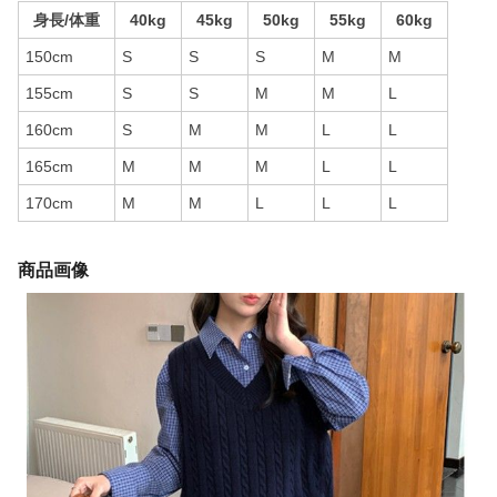
身長/体重
40kg
45kg
50kg
55kg
60kg
150cm
S
S
S
M
M
155cm
S
S
M
M
L
160cm
S
M
M
L
L
165cm
M
M
M
L
L
170cm
M
M
L
L
L
商品画像