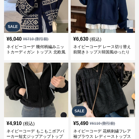
SALE
¥
6,040
¥
6,630
(税込)
¥
6710
(割引前)
ネイビーコーデ 幾何柄編みニッ
ネイビーコーデ レース切り替え
トカーディガン トップス 北欧風
前開きトップス韓国風ゆったり
パーカー
SALE
¥
4,910
¥
5,490
(税込)
¥
6110
(割引前)
ネイビーコーデ もこもこボアパ
ネイビーコーデ 花柄刺繍フレア
ーカー短丈ジップアップトップ
袖ブラウス レディーストップス