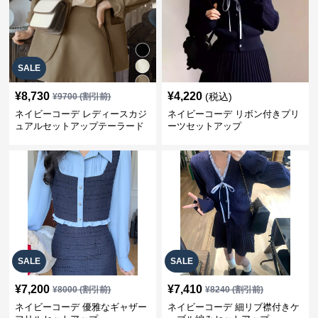
SALE
¥
8,730
¥
4,220
(税込)
¥
9700
(割引前)
ネイビーコーデ レディースカジ
ネイビーコーデ リボン付きプリ
ュアルセットアップテーラード
ーツセットアップ
上下スーツ
SALE
SALE
¥
7,200
¥
7,410
¥
8000
(割引前)
¥
8240
(割引前)
ネイビーコーデ 優雅なギャザー
ネイビーコーデ 細リブ襟付きケ