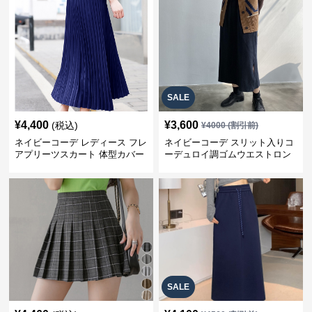
SALE
¥
4,400
¥
3,600
(税込)
¥
4000
(割引前)
ネイビーコーデ レディース フレ
ネイビーコーデ スリット入りコ
アプリーツスカート 体型カバー
ーデュロイ調ゴムウエストロン
ゴムウエスト 紺色 ロングスカー
グ丈スカート
ト
SALE