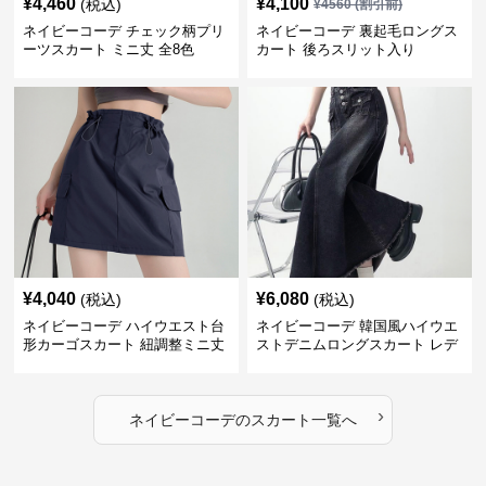
¥
4,460
¥
4,100
(税込)
¥
4560
(割引前)
ネイビーコーデ チェック柄プリ
ネイビーコーデ 裏起毛ロングス
ーツスカート ミニ丈 全8色
カート 後ろスリット入り
¥
4,040
¥
6,080
(税込)
(税込)
ネイビーコーデ ハイウエスト台
ネイビーコーデ 韓国風ハイウエ
形カーゴスカート 紐調整ミニ丈
ストデニムロングスカート レデ
ィース
›
ネイビーコーデ
の
スカート
一覧へ