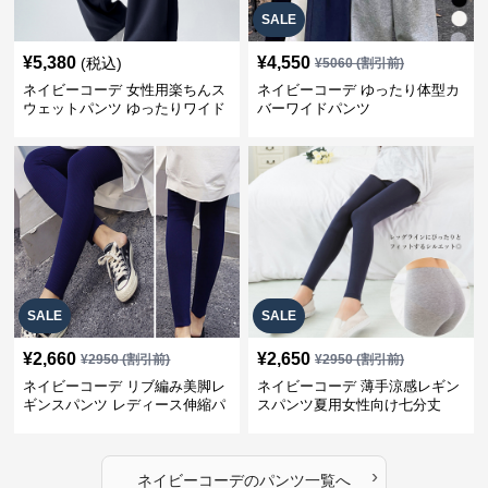
SALE
¥
5,380
¥
4,550
(税込)
¥
5060
(割引前)
ネイビーコーデ 女性用楽ちんス
ネイビーコーデ ゆったり体型カ
ウェットパンツ ゆったりワイド
バーワイドパンツ
SALE
SALE
¥
2,660
¥
2,650
¥
2950
(割引前)
¥
2950
(割引前)
ネイビーコーデ リブ編み美脚レ
ネイビーコーデ 薄手涼感レギン
ギンスパンツ レディース伸縮パ
スパンツ夏用女性向け七分丈
ンツ
›
ネイビーコーデ
の
パンツ
一覧へ