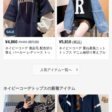
SALE
¥
4,860
¥
5,810
(税込)
¥
5400
(割引前)
ネイビーコーデ 裏起毛 配色切り
ネイビーコーデ 重ね着風ニット
替え パーカー レディース トッ
トップス デニム袖切り替えプル
プス
オーバー
›
人気アイテム一覧へ
ネイビーコーデトップスの新着アイテム