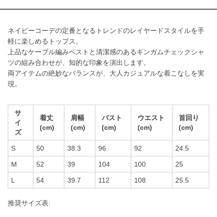
ネイビーコーデの定番となるトレンドのレイヤードスタイルを手
軽に楽しめるトップス。
上品なケーブル編みベストと清潔感のあるギンガムチェックシャ
ツの組み合わせが、知的な印象を演出します。
両アイテムの絶妙なバランスが、大人カジュアルな着こなしを実
現。
サ
着丈
肩幅
バスト
ウエスト
首回り
イ
(cm)
(cm)
(cm)
(cm)
(cm)
ズ
S
50
38.3
96
92
24.5
M
52
39
104
100
25
L
54
39.7
112
108
25.5
推奨サイズ表: