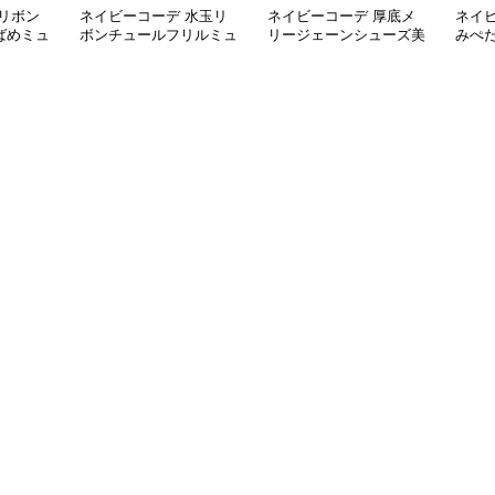
リボン
ネイビーコーデ 水玉リ
ネイビーコーデ 厚底メ
ネイ
ばめミュ
ボンチュールフリルミュ
リージェーンシューズ美
みぺ
ールシューズ
脚ストラップローファー
ーズ