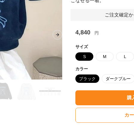
こなせる一着。
ご注文確定か
4,840
円
Next slide
サイズ
S
M
L
カラー
ブラック
ダークブルー
購
カー