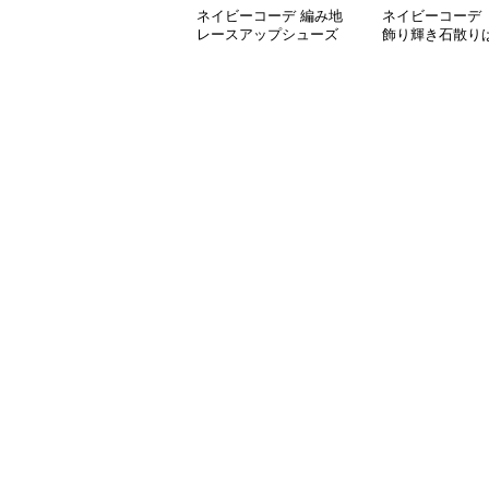
ネイビーコーデ 編み地
ネイビーコーデ 
レースアップシューズ
飾り輝き石散り
厚底 軽量 疲れにくい運
ールシューズ
動靴