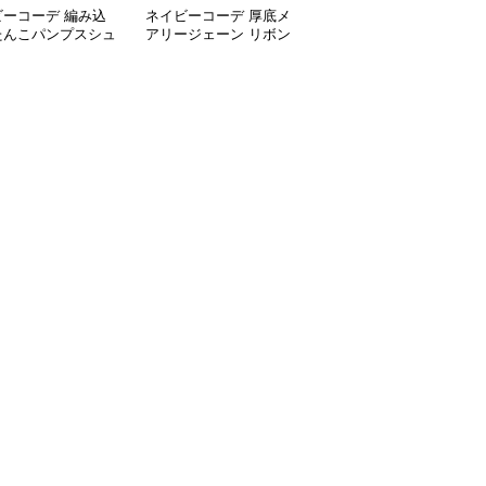
ビーコーデ 編み込
ネイビーコーデ 厚底メ
ネイビーコーデ 厚底ロ
たんこパンプスシュ
アリージェーン リボン
ーファー レディース バ
春夏レディース
付きシューズ
ックル付きシューズ