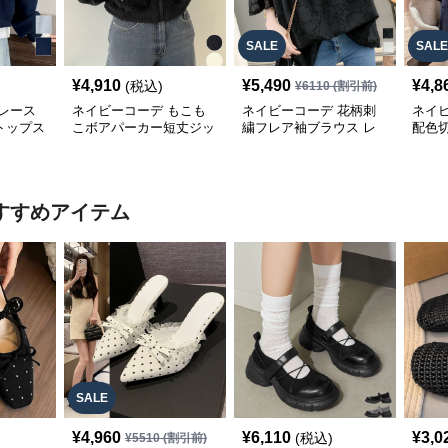
SALE
SALE
¥
4,910
¥
5,490
¥
4,8
(税込)
¥
6110
(割引前)
レース
ネイビーコーデ もこも
ネイビーコーデ 花柄刺
ネイ
トップス
こボアパーカー短丈ジッ
繍フレア袖ブラウス レ
配色
パーカー
プアップトップス
ディーストップス
レデ
すすめアイテム
SALE
¥
4,960
¥
6,110
¥
3,0
(税込)
¥
5510
(割引前)