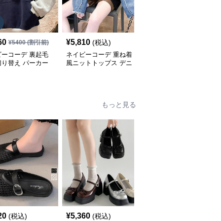
60
¥
5,810
¥
5,380
(税込)
(税込)
¥
5400
(割引前)
ビーコーデ 裏起毛
ネイビーコーデ 重ね着
ネイビーコーデ ケーブ
切り替え パーカー
風ニットトップス デニ
ル編みドルマンスリーブ
ィース トップス
ム袖切り替えプルオーバ
トップス
ー
もっと見る
SALE
20
¥
5,360
¥
4,850
(税込)
(税込)
¥
5390
(割引前)