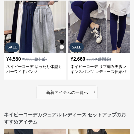
SALE
SALE
¥
4,550
¥
2,660
¥
5060
(割引前)
¥
2950
(割引前)
ネイビーコーデ ゆったり体型カ
ネイビーコーデ リブ編み美脚レ
バーワイドパンツ
ギンスパンツ レディース伸縮パ
ンツ
›
新着アイテムの一覧へ
ネイビーコーデカジュアル レディース セットアップのお
すすめアイテム