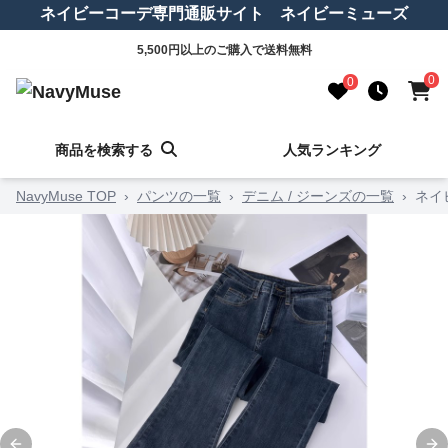
ネイビーコーデ専門通販サイト ネイビーミューズ
5,500円以上のご購入で送料無料
0
0
商品を検索する
人気ランキング
NavyMuse TOP
›
パンツの一覧
›
デニム / ジーンズの一覧
›
ネイ