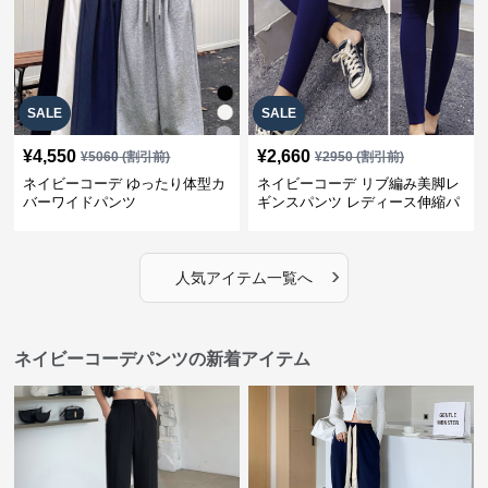
SALE
SALE
¥
4,550
¥
2,660
¥
5060
(割引前)
¥
2950
(割引前)
ネイビーコーデ ゆったり体型カ
ネイビーコーデ リブ編み美脚レ
バーワイドパンツ
ギンスパンツ レディース伸縮パ
ンツ
›
人気アイテム一覧へ
ネイビーコーデパンツの新着アイテム