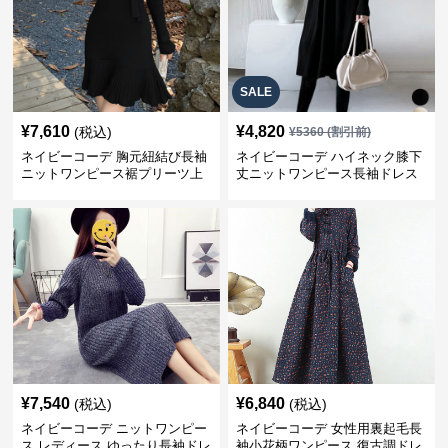
SALE
¥
7,610
¥
4,820
(税込)
¥
5360
(割引前)
ネイビーコーデ 胸元紐結び長袖
ネイビーコーデ ハイネック膝下
ニットワンピース裾プリーツ上
丈ニットワンピース長袖ドレス
品
¥
7,540
¥
6,840
(税込)
(税込)
ネイビーコーデ ニットワンピー
ネイビーコーデ 女性用裏起毛長
ス レディース ゆったり長袖ドレ
袖小花柄ワンピース 復古調ドレ