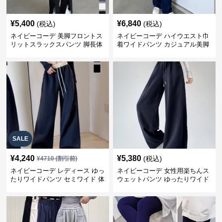
¥
5,400
¥
6,840
(税込)
(税込)
ネイビーコーデ 美脚フロントス
ネイビーコーデ ハイウエスト巾
リットスラックスパンツ 脚長体
着ワイドパンツ カジュアル美脚
型カバー
パンツ
SALE
¥
4,240
¥
5,380
(税込)
¥
4710
(割引前)
ネイビーコーデ レディース ゆっ
ネイビーコーデ 女性用楽ちんス
たりワイドパンツ セミワイド 体
ウェットパンツ ゆったりワイド
型カバー