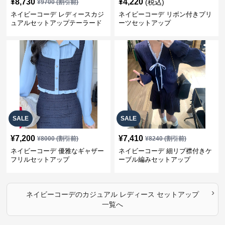
¥
8,730
¥
4,220
(税込)
¥
9700
(割引前)
ネイビーコーデ レディースカジ
ネイビーコーデ リボン付きプリ
ュアルセットアップテーラード
ーツセットアップ
上下スーツ
SALE
SALE
¥
7,200
¥
7,410
¥
8000
(割引前)
¥
8240
(割引前)
ネイビーコーデ 優雅なギャザー
ネイビーコーデ 細リブ襟付きケ
フリルセットアップ
ーブル編みセットアップ
›
ネイビーコーデ
の
カジュアル レディース セットアップ
一覧へ