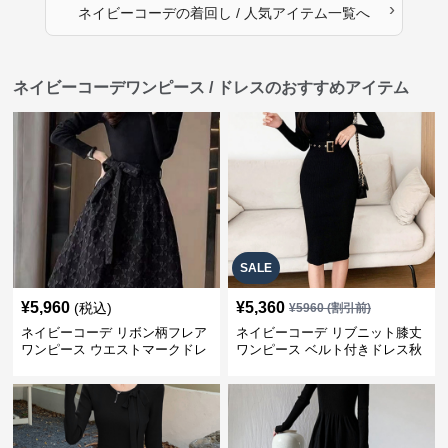
›
ネイビーコーデ
の
着回し / 人気アイテム
一覧へ
ネイビーコーデワンピース / ドレスのおすすめアイテム
SALE
¥
5,960
¥
5,360
(税込)
¥
5960
(割引前)
ネイビーコーデ リボン柄フレア
ネイビーコーデ リブニット膝丈
ワンピース ウエストマークドレ
ワンピース ベルト付きドレス秋
ス
冬