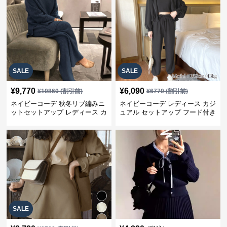
SALE
SALE
¥
9,770
¥
6,090
¥
10860
(割引前)
¥
6770
(割引前)
ネイビーコーデ 秋冬リブ編みニ
ネイビーコーデ レディース カジ
ットセットアップ レディース カ
ュアル セットアップ フード付き
ジュアル
スウェット3点セット
SALE